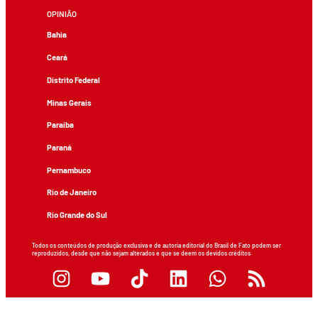
OPINIÃO
Bahia
Ceará
Distrito Federal
Minas Gerais
Paraíba
Paraná
Pernambuco
Rio de Janeiro
Rio Grande do Sul
Todos os conteúdos de produção exclusiva e de autoria editorial do Brasil de Fato podem ser
reproduzidos, desde que não sejam alterados e que se deem os devidos créditos.