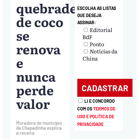
quebradeiras
ESCOLHA AS LISTAS
de coco
QUE DESEJA
ASSINAR:
se
Editorial
BdF
renova
Ponto
Notícias da
e
China
nunca
perde
valor
LI E CONCORDO
COM OS
TERMOS DE
USO E POLÍTICA DE
Moradora do município
PRIVACIDADE
de Chapadinha explica
a receita