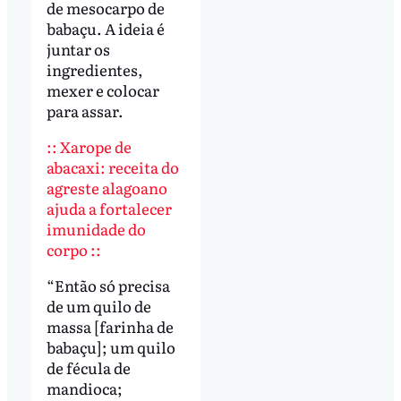
de mesocarpo de
babaçu. A ideia é
juntar os
ingredientes,
mexer e colocar
para assar.
:: Xarope de
abacaxi: receita do
agreste alagoano
ajuda a fortalecer
imunidade do
corpo ::
“Então só precisa
de um quilo de
massa [farinha de
babaçu]; um quilo
de fécula de
mandioca;