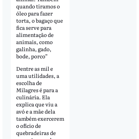
quando tiramos o
óleo para fazer
torta, o bagaço que
fica serve para
alimentação de
animais, como
galinha, gado,
bode, porco”
Dentre as mil e
uma utilidades, a
escolha de
Milagres é para a
culinária. Ela
explica que viu a
avó e a mãe dela
também exercerem
o ofício de
quebradeiras de