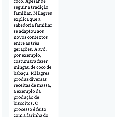
coco. Apesar de
seguir a tradição
familiar, Milagres
explica que a
sabedoria familiar
se adaptou aos
novos contextos
entre as três
gerações. A avó,
por exemplo,
costumava fazer
mingau de coco de
babaçu. Milagres
produz diversas
receitas de massa,
a exemplo da
produção de
biscoitos. O
processo é feito
com a farinha do