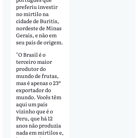
preferiu investir
no mirtilo na
cidade de Buritis,
nordeste de Minas
Gerais, e não em
seu país de origem.
"O Brasil é o
terceiro maior
produtor do
mundo de frutas,
mas é apenas o 23º
exportador do
mundo. Vocês têm
aqui um país
vizinho que é o
Peru, que há 12
anos não produzia
nada em mirtilos e,