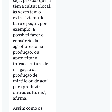
seja, pessoas que já
têm a cultura local,
às vezes tem o
extrativismo de
baru e pequi, por
exemplo. É
possível fazer o
consórcio da
agrofloresta na
produção, ou
aproveitar a
infraestrutura de
irrigação da
produção de
mirtilo ou de açaí
para produzir
outras culturas",
afirma.
Assim como os