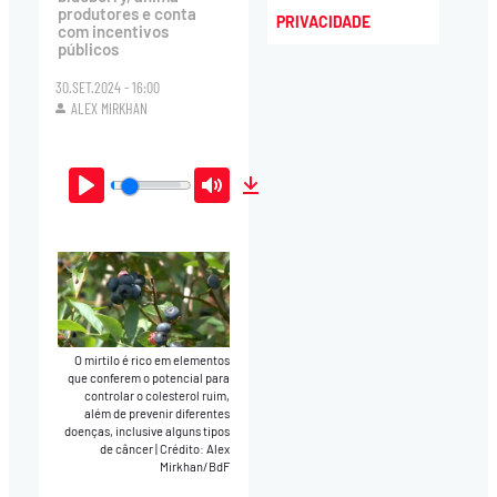
produtores e conta
PRIVACIDADE
com incentivos
públicos
30.SET.2024 - 16:00
ALEX MIRKHAN
Play
Mute
Download
O mirtilo é rico em elementos
que conferem o potencial para
controlar o colesterol ruim,
além de prevenir diferentes
doenças, inclusive alguns tipos
de câncer
|
Crédito: Alex
Mirkhan/BdF