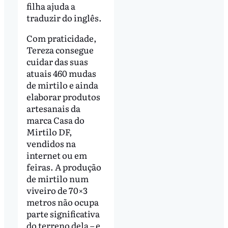
filha ajuda a
traduzir do inglês.
Com praticidade,
Tereza consegue
cuidar das suas
atuais 460 mudas
de mirtilo e ainda
elaborar produtos
artesanais da
marca Casa do
Mirtilo DF,
vendidos na
internet ou em
feiras. A produção
de mirtilo num
viveiro de 70×3
metros não ocupa
parte significativa
do terreno dela – e