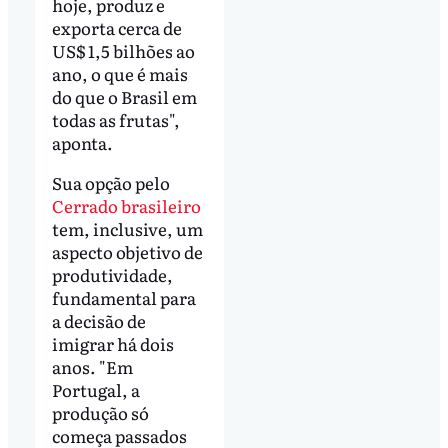
hoje, produz e
exporta cerca de
US$ 1,5 bilhões ao
ano, o que é mais
do que o Brasil em
todas as frutas",
aponta.
Sua opção pelo
Cerrado brasileiro
tem, inclusive, um
aspecto objetivo de
produtividade,
fundamental para
a decisão de
imigrar há dois
anos. "Em
Portugal, a
produção só
começa passados