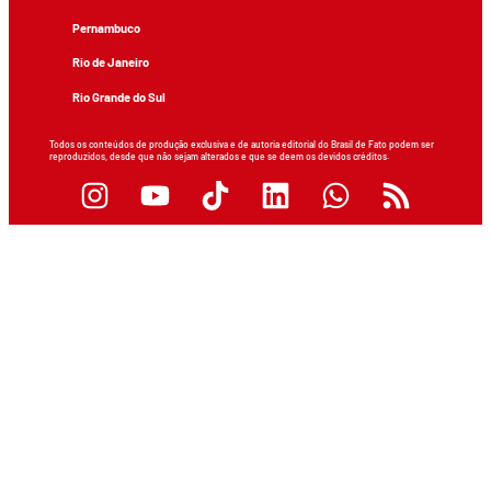
Pernambuco
Rio de Janeiro
Rio Grande do Sul
Todos os conteúdos de produção exclusiva e de autoria editorial do Brasil de Fato podem ser
reproduzidos, desde que não sejam alterados e que se deem os devidos créditos.