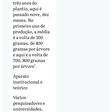
três anos do
plantio, aqui é
passado nove, dez
meses. No
primeiro ano de
produção, a média
é a volta de 300
gramas, de 400
gramas por árvore
e aqui é a volta de
700, 800 gramas
por árvore".
Aparato
institucional e
teórico
Vários
pesquisadores e
universidades,