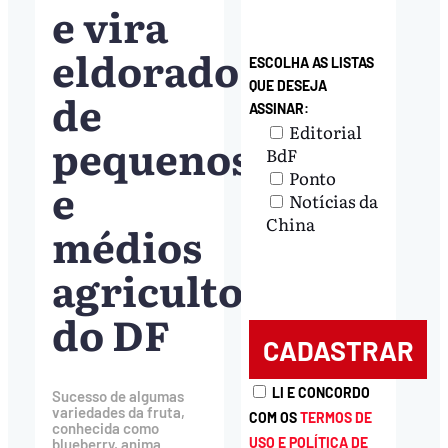
e vira
eldorado
ESCOLHA AS LISTAS
QUE DESEJA
de
ASSINAR:
Editorial
pequenos
BdF
Ponto
e
Notícias da
China
médios
agricultores
do DF
LI E CONCORDO
Sucesso de algumas
variedades da fruta,
COM OS
TERMOS DE
conhecida como
USO E POLÍTICA DE
blueberry, anima