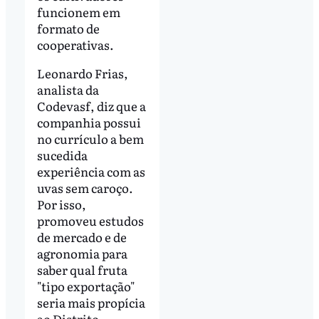
funcionem em
formato de
cooperativas.
Leonardo Frias,
analista da
Codevasf, diz que a
companhia possui
no currículo a bem
sucedida
experiência com as
uvas sem caroço.
Por isso,
promoveu estudos
de mercado e de
agronomia para
saber qual fruta
"tipo exportação"
seria mais propícia
ao Distrito