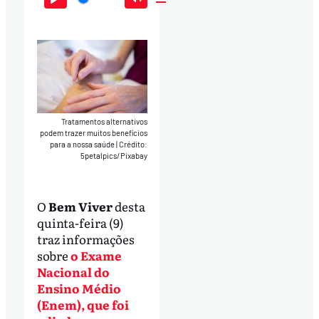
Play
Mute
Download
Tratamentos alternativos
podem trazer muitos benefícios
para a nossa saúde
|
Crédito:
5petalpics/Pixabay
O
Bem Viver
desta
quinta-feira (9)
traz informações
sobre
o Exame
Nacional do
Ensino Médio
(Enem), que foi