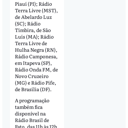
Piauí (PI); Rádio
Terra Livre (MST),
de Abelardo Luz
(SC); Rádio
Timbira, de São
Luís (MA); Rádio
Terra Livre de
Hulha Negra (RN),
Rádio Camponesa,
em Itapeva (SP),
Rádio Onda FM, de
Novo Cruzeiro
(MG) e Rádio Pife,
de Brasília (DF).
A programação
também fica
disponível na
Rádio Brasil de
Fato, das 11h às 12h,