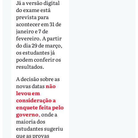
Já a versão digital
do exame está
prevista para
acontecer em 31 de
janeiro e 7 de
fevereiro. A partir
do dia 29 de março,
os estudantes já
podem conferir os
resultados.
A decisão sobre as
novas datas
não
levou em
consideração a
enquete feita pelo
governo
,
onde a
maioria dos
estudantes sugeriu
que as provas