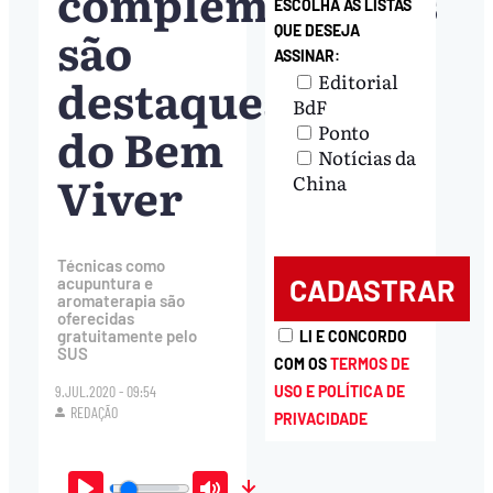
complementares
ESCOLHA AS LISTAS
são
QUE DESEJA
ASSINAR:
destaques
Editorial
BdF
do Bem
Ponto
Notícias da
Viver
China
Técnicas como
acupuntura e
aromaterapia são
oferecidas
gratuitamente pelo
LI E CONCORDO
SUS
COM OS
TERMOS DE
9.JUL.2020 - 09:54
USO E POLÍTICA DE
REDAÇÃO
PRIVACIDADE