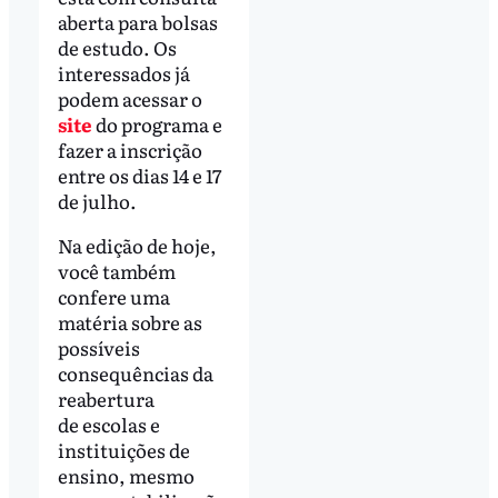
aberta para bolsas
de estudo. Os
interessados já
podem acessar o
site
do programa e
fazer a inscrição
entre os dias 14 e 17
de julho.
Na edição de hoje,
você também
confere uma
matéria sobre as
possíveis
consequências da
reabertura
de escolas e
instituições de
ensino, mesmo