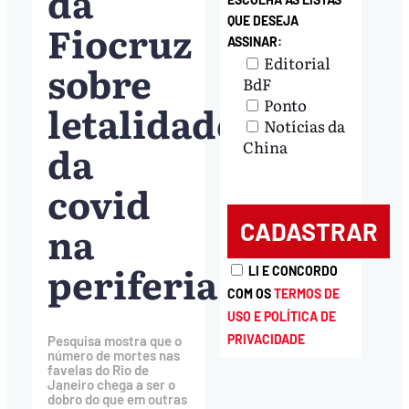
da
QUE DESEJA
Fiocruz
ASSINAR:
Editorial
sobre
BdF
Ponto
letalidade
Notícias da
da
China
covid
na
periferia
LI E CONCORDO
COM OS
TERMOS DE
USO E POLÍTICA DE
PRIVACIDADE
Pesquisa mostra que o
número de mortes nas
favelas do Rio de
Janeiro chega a ser o
dobro do que em outras