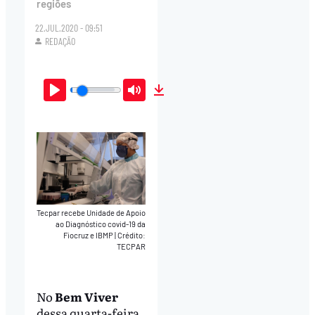
regiões
22.JUL.2020 - 09:51
REDAÇÃO
Play
Mute
Download
Tecpar recebe Unidade de Apoio
ao Diagnóstico covid-19 da
Fiocruz e IBMP
|
Crédito:
TECPAR
No
Bem Viver
dessa quarta-feira