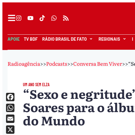
APOIE
TV BDF
RÁDIO BRASIL DE FATO
REGIONAIS
I
Radioagência
>>
Podcasts
>>
Conversa Bem Viver
>>
“S
UM ANO SEM ELZA
“Sexo e negritude”
Soares para o álb
Facebook
do Mundo
WhatsApp
Email