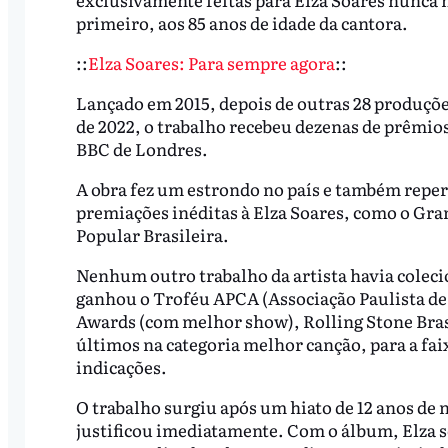
primeiro, aos 85 anos de idade da cantora.
::
Elza Soares: Para sempre agora
::
Lançado em 2015, depois de outras 28 produçõe
de 2022, o trabalho recebeu dezenas de prêmios
BBC de Londres.
A obra fez um estrondo no país e também repe
premiações inéditas à Elza Soares, como o Gr
Popular Brasileira.
Nenhum outro trabalho da artista havia colec
ganhou o Troféu APCA (Associação Paulista de
Awards (com melhor show), Rolling Stone Brasi
últimos na categoria melhor canção, para a fai
indicações.
O trabalho surgiu após um hiato de 12 anos de 
justificou imediatamente. Com o álbum, Elza s