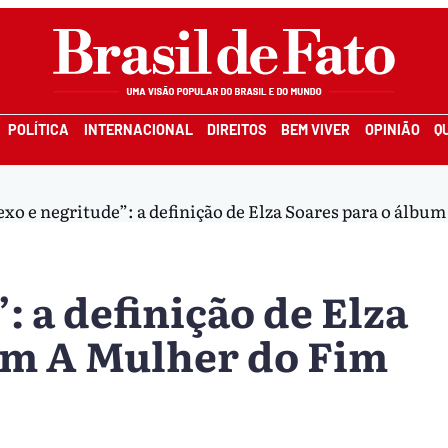
POLÍTICA
INTERNACIONAL
DIREITOS
BEM VIVER
OPINIÃO
Q
exo e negritude”: a definição de Elza Soares para o álb
: a definição de Elza
um A Mulher do Fim