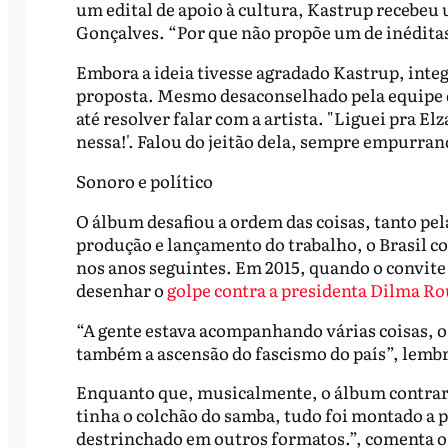
um edital de apoio à cultura, Kastrup recebe
Gonçalves. “Por que não propõe um de inéditas?
Embora a ideia tivesse agradado Kastrup, inte
proposta. Mesmo desaconselhado pela equipe d
até resolver falar com a artista. "Liguei pra El
nessa!'. Falou do jeitão dela, sempre empurrand
Sonoro e político
O álbum desafiou a ordem das coisas, tanto pel
produção e lançamento do trabalho, o Brasil c
nos anos seguintes. Em 2015, quando o convite a
desenhar o
golpe contra a presidenta Dilma Ro
“A gente estava acompanhando várias coisas, o 
também a ascensão do fascismo do país”, lemb
Enquanto que, musicalmente, o álbum contrari
tinha o colchão do samba, tudo foi montado a p
destrinchado em outros formatos.”, comenta o