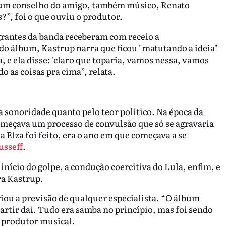
u um conselho do amigo, também músico, Renato
”, foi o que ouviu o produtor.
grantes da banda receberam com receio a
o álbum, Kastrup narra que ficou "matutando a ideia"
za, e ela disse: 'claro que toparia, vamos nessa, vamos
o as coisas pra cima”, relata.
a sonoridade quanto pelo teor político. Na época da
omeçava um processo de convulsão que só se agravaria
 Elza foi feito, era o ano em que começava a se
usseff
.
início do golpe, a condução coercitiva do Lula, enfim, e
ra Kastrup.
ou a previsão de qualquer especialista. “O álbum
artir daí. Tudo era samba no princípio, mas foi sendo
 produtor musical.