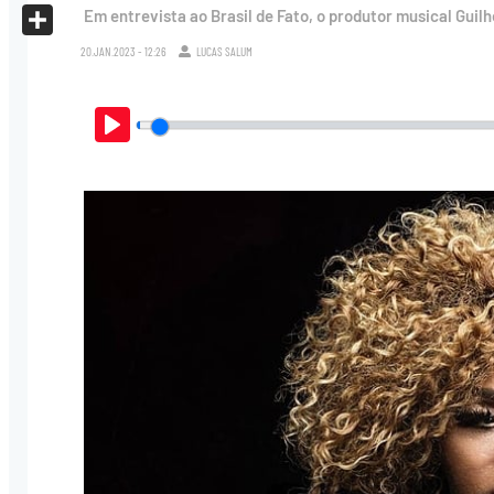
X
Em entrevista ao Brasil de Fato, o produtor musical Gui
Share
20.JAN.2023 - 12:26
LUCAS SALUM
Play