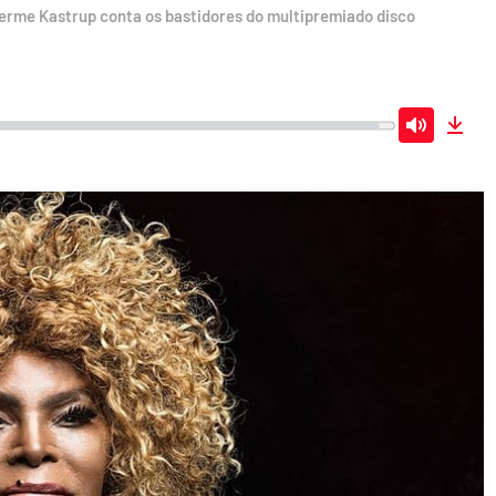
lherme Kastrup conta os bastidores do multipremiado disco
Mute
Dow