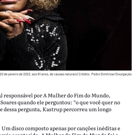
20 de janeiro de 2022, aos 91 anos, de causas naturais
|
Crédito: Pedro Dimitrow/Divulgação
al responsável por A Mulher do Fim do Mundo,
a Soares quando ele perguntou: “o que você quer no
de dessa pergunta, Kastrup percorreu um longo
. Um disco composto apenas por canções inéditas e
havia acontecido. A Mulher do Fim do Mundo foi o