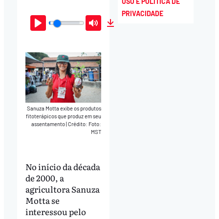
USO E POLÍTICA DE
PRIVACIDADE
Play
Mute
Download
Sanuza Motta exibe os produtos
fitoterápicos que produz em seu
assentamento
|
Crédito: Foto:
MST
No início da década
de 2000, a
agricultora Sanuza
Motta se
interessou pelo