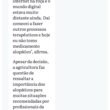
internet na roça e o
mundo digital
estava muito
distante ainda. Daí
comecei a fazer
outros processos
terapêuticos e hoje
eu não tomo
medicamento
alopático", afirma.
Apesar da decisão,
a agricultora faz
questão de
ressaltar a
importância dos
alopáticos para
muitas situações
recomendadas por
profissionais da