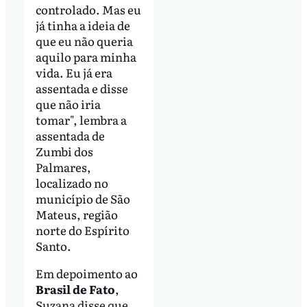
controlado. Mas eu
já tinha a ideia de
que eu não queria
aquilo para minha
vida. Eu já era
assentada e disse
que não iria
tomar", lembra a
assentada de
Zumbi dos
Palmares,
localizado no
município de São
Mateus, região
norte do Espírito
Santo.
Em depoimento ao
Brasil de Fato
,
Suzana disse que