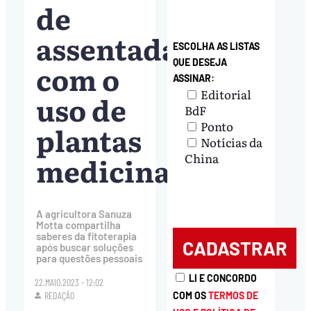
de
assentada
ESCOLHA AS LISTAS
QUE DESEJA
com o
ASSINAR:
Editorial
uso de
BdF
Ponto
plantas
Notícias da
medicinais
China
A agricultora Sanuza
Motta compartilha
saberes da fitoterapia
após buscar soluções
para questões pessoais
LI E CONCORDO
22.MAIO.2023 - 12:02
COM OS
TERMOS DE
REDAÇÃO