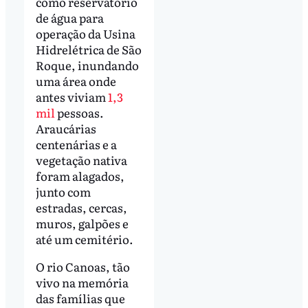
como reservatório
de água para
operação da Usina
Hidrelétrica de São
Roque, inundando
uma área onde
antes viviam
1,3
mil
pessoas.
Araucárias
centenárias e a
vegetação nativa
foram alagados,
junto com
estradas, cercas,
muros, galpões e
até um cemitério.
O rio Canoas, tão
vivo na memória
das famílias que