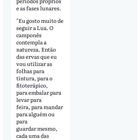
períodos próprios
e as fases lunares.
"Eu gosto muito de
seguir a Lua. O
camponês
contempla a
natureza. Então
das ervas que eu
vou utilizar as
folhas para
tintura, para o
fitoterápico,
para embalar para
levar para
feira, para mandar
para alguém ou
para
guardar mesmo,
cada uma das