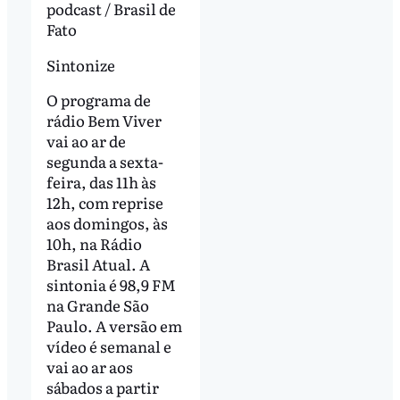
podcast / Brasil de
Fato
Sintonize
O programa de
rádio Bem Viver
vai ao ar de
segunda a sexta-
feira, das 11h às
12h, com reprise
aos domingos, às
10h, na Rádio
Brasil Atual. A
sintonia é 98,9 FM
na Grande São
Paulo. A versão em
vídeo é semanal e
vai ao ar aos
sábados a partir