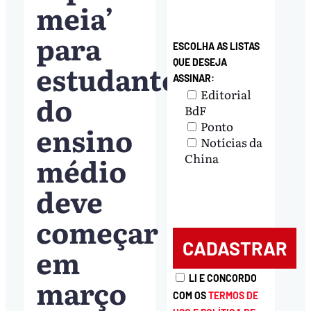
meia’
para
ESCOLHA AS LISTAS
QUE DESEJA
estudantes
ASSINAR:
Editorial
do
BdF
Ponto
ensino
Notícias da
médio
China
deve
começar
em
março
LI E CONCORDO
COM OS
TERMOS DE