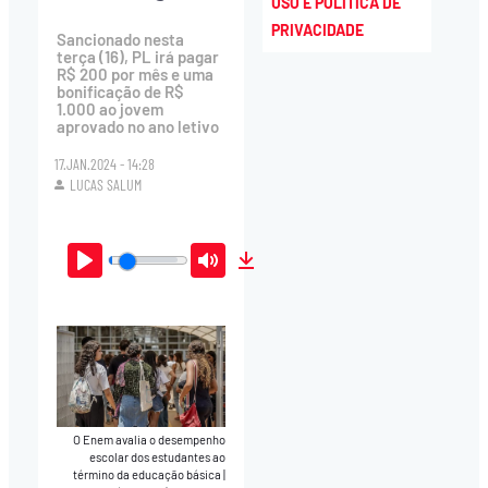
USO E POLÍTICA DE
PRIVACIDADE
Sancionado nesta
terça (16), PL irá pagar
R$ 200 por mês e uma
bonificação de R$
1.000 ao jovem
aprovado no ano letivo
17.JAN.2024 - 14:28
LUCAS SALUM
Play
Mute
Download
O Enem avalia o desempenho
escolar dos estudantes ao
término da educação básica
|