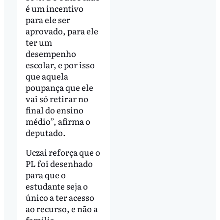
é um incentivo
para ele ser
aprovado, para ele
ter um
desempenho
escolar, e por isso
que aquela
poupança que ele
vai só retirar no
final do ensino
médio”, afirma o
deputado.
Uczai reforça que o
PL foi desenhado
para que o
estudante seja o
único a ter acesso
ao recurso, e não a
família.