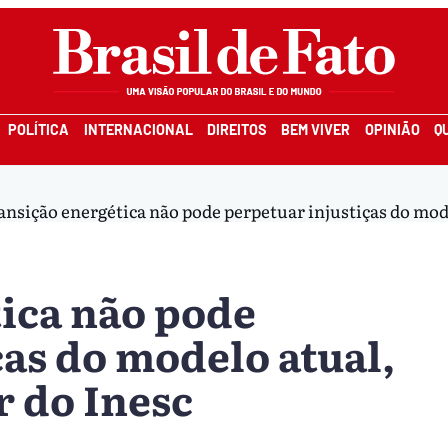
POLÍTICA
INTERNACIONAL
DIREITOS
BEM VIVER
OPINIÃO
Q
ansição energética não pode perpetuar injustiças do mode
ica não pode
ças do modelo atual,
r do Inesc