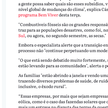
a gente possa saber quais são esses subsídios,
nível global de mudanças do clima", explica Cá
programa Bem Viver
desta terça.
"Combustíveis fósseis são os grandes responsá
traz para as populações desastres, como foi, n
Sul
, ou agora, no segundo semestre, as secas."
Embora o especialista alerte que a transição e
processo não "continue perpetuando um modelo
"O que está sendo debatido muito fortemente, 
estão levando para as comunidades", alerta o 
As famílias "estão abrindo a janela e vendo uma
trazendo diversos problemas de saúde, de ruído
inclusive, o êxodo rural".
“Essas empresas, por mais que sejam empresas 
eólica, como é o caso das fazendas solares que
mais um entrave na disputa das terras da quest