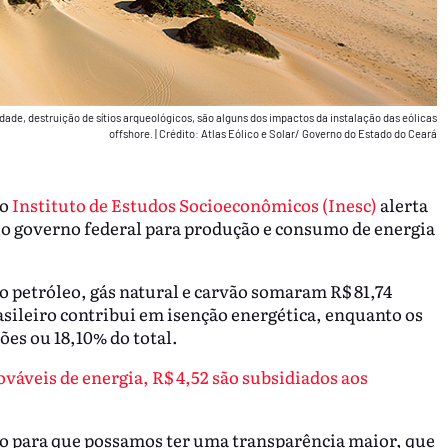
dade, destruição de sítios arqueológicos, são alguns dos impactos da instalação das eólicas
offshore.
|
Crédito: Atlas Eólico e Solar/ Governo do Estado do Ceará
o
Instituto de Estudos Socioeconômicos (Inesc)
alerta
elo governo federal para produção e consumo de energia
o petróleo, gás natural e carvão somaram R$ 81,74
rasileiro contribui em isenção energética, enquanto os
ões ou 18,10% do total.
ováveis de energia, R$ 4,52 são subsidiados aos
rno para que possamos ter uma transparência maior, que