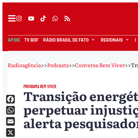
APOIE
TV BDF
RÁDIO BRASIL DE FATO
REGIONAIS
I
Radioagência
>>
Podcasts
>>
Conversa Bem Viver
>>
Tr
PROGRAMA BEM VIVER
Transição energét
perpetuar injusti
Facebook
alerta pesquisado
WhatsApp
Email