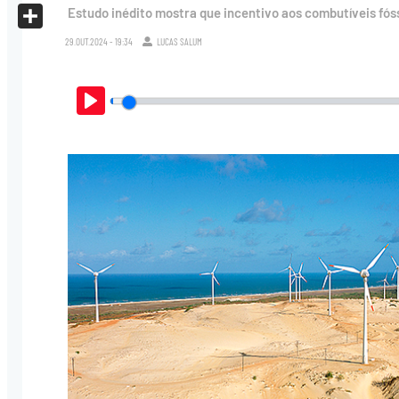
X
Estudo inédito mostra que incentivo aos combutíveis fós
Share
29.OUT.2024 - 19:34
LUCAS SALUM
Play