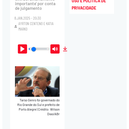
USO E POLÍTICA DE
importante' por conta
PRIVACIDADE
de julgamento
8.JAN.2025 - 20:30
AYRTON CENTENO
E
KATIA
MARKO
Play
Mute
Download
Tarso Genro foi governado do
Rio Grande do Sul e prefeito de
Porto Alegre
|
Crédito: Wilson
Dias/ABr