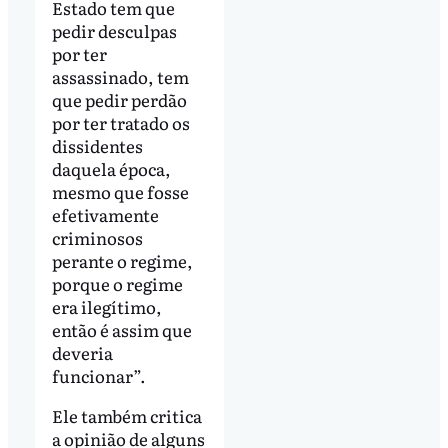
Estado tem que
pedir desculpas
por ter
assassinado, tem
que pedir perdão
por ter tratado os
dissidentes
daquela época,
mesmo que fosse
efetivamente
criminosos
perante o regime,
porque o regime
era ilegítimo,
então é assim que
deveria
funcionar”.
Ele também critica
a opinião de alguns