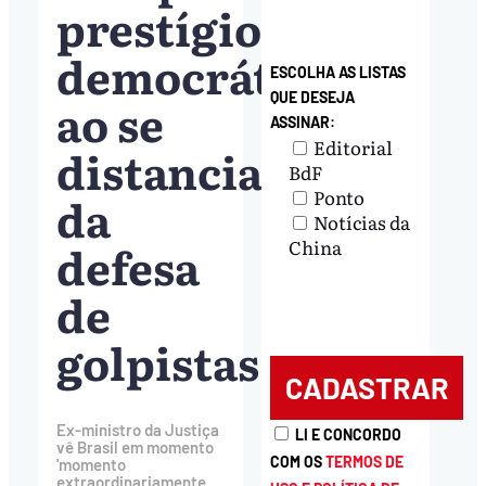
prestígio
democrático
ESCOLHA AS LISTAS
QUE DESEJA
ao se
ASSINAR:
Editorial
distanciar
BdF
Ponto
da
Notícias da
defesa
China
de
golpistas
Ex-ministro da Justiça
LI E CONCORDO
vê Brasil em momento
COM OS
TERMOS DE
'momento
extraordinariamente