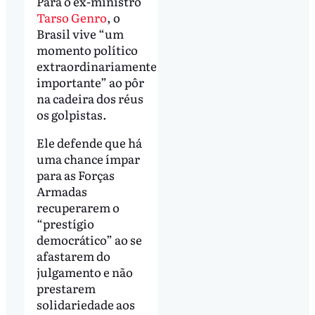
Para o ex-ministro
Tarso Genro
, o
Brasil vive “um
momento político
extraordinariamente
importante” ao pôr
na cadeira dos réus
os golpistas.
Ele defende que há
uma chance ímpar
para as Forças
Armadas
recuperarem o
“prestígio
democrático” ao se
afastarem do
julgamento e não
prestarem
solidariedade aos