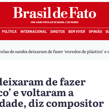
POLÍTICA
INTERNACIONAL
DIREITOS
BEM VIVER
OPINIÃO
Q
colas de samba deixaram de fazer ‘enredos de plástico’ e
deixaram de fazer
co’ e voltaram a
idade, diz compositor