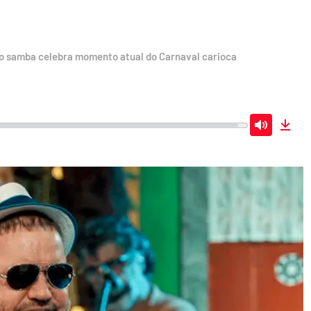
do samba celebra momento atual do Carnaval carioca
Mute
Dow