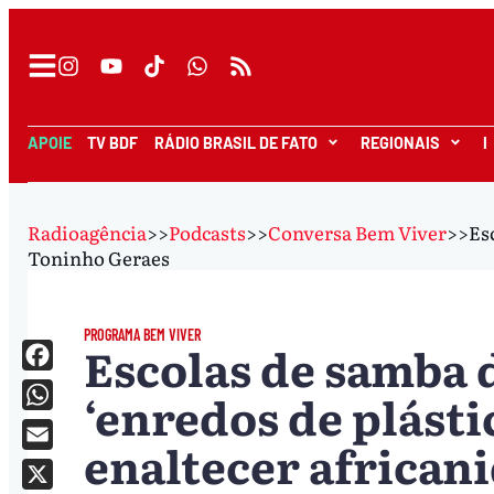
APOIE
TV BDF
RÁDIO BRASIL DE FATO
REGIONAIS
I
Radioagência
>>
Podcasts
>>
Conversa Bem Viver
>>
Es
Toninho Geraes
PROGRAMA BEM VIVER
Escolas de samba 
Facebook
‘enredos de plásti
WhatsApp
enaltecer african
Email