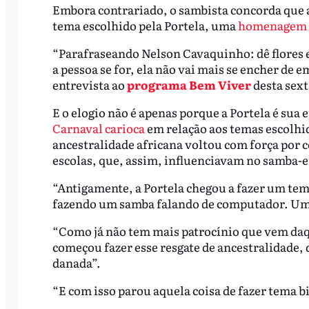
Embora contrariado, o sambista concorda que a
tema escolhido pela Portela, uma
homenagem a
“Parafraseando Nelson Cavaquinho: dê flores e
a pessoa se for, ela não vai mais se encher de
entrevista ao
programa Bem Viver
desta sexta
E o elogio não é apenas porque a Portela é su
Carnaval carioca
em relação aos temas escolhi
ancestralidade africana voltou com força por c
escolas, que, assim, influenciavam no samba-
“Antigamente, a Portela chegou a fazer um te
fazendo um samba falando de computador. Um 
“Como já não tem mais patrocínio que vem daqu
começou fazer esse resgate de ancestralidade, 
danada”.
“E com isso parou aquela coisa de fazer tema bi