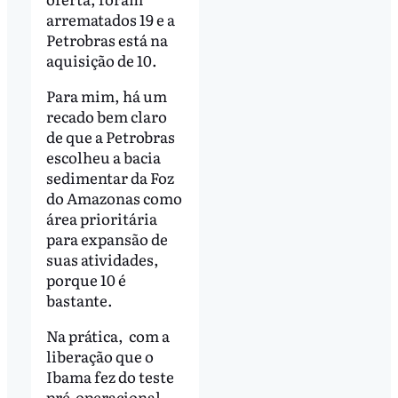
arrematados 19 e a
Petrobras está na
aquisição de 10.
Para mim, há um
recado bem claro
de que a Petrobras
escolheu a bacia
sedimentar da Foz
do Amazonas como
área prioritária
para expansão de
suas atividades,
porque 10 é
bastante.
Na prática, com a
liberação que o
Ibama fez do teste
pré-operacional