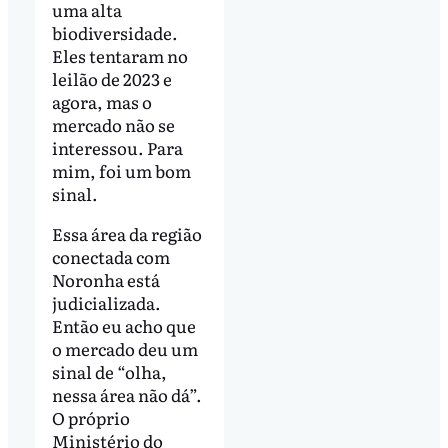
uma alta
biodiversidade.
Eles tentaram no
leilão de 2023 e
agora, mas o
mercado não se
interessou. Para
mim, foi um bom
sinal.
Essa área da região
conectada com
Noronha está
judicializada.
Então eu acho que
o mercado deu um
sinal de “olha,
nessa área não dá”.
O próprio
Ministério do