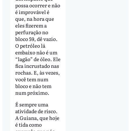
possa ocorrer e não
é improvável é
que, na hora que
eles fizerem a
perfuração no
bloco 59, dê vazio.
O petróleo lá
embaixo não é um
“lagão” de óleo. Ele
fica incrustado nas
rochas. E, às vezes,
você tem num
bloco e não tem
num próximo.
É sempre uma
atividade de risco.
A Guiana, que hoje
é tida como