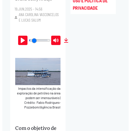
USO E POLÍTICA DE
PRIVACIDADE
19.JUN.2025 - 14:56
ANA CAROLINA VASCONCELOS
E
LUCAS SALUM
Play
Mute
Download
Impactos da intensificação da
exploração de petróleo na área
podem ser imensuráveis
|
Crédito: Fabio Rodrigues-
Pozzebom/Agência Brasil
Com o objetivo de