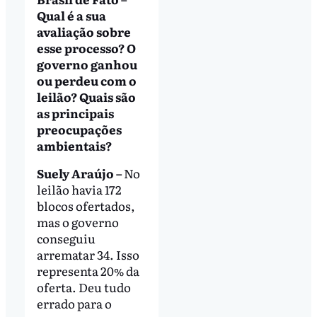
Qual é a sua
avaliação sobre
esse processo? O
governo ganhou
ou perdeu com o
leilão? Quais são
as principais
preocupações
ambientais?
Suely Araújo –
No
leilão havia 172
blocos ofertados,
mas o governo
conseguiu
arrematar 34. Isso
representa 20% da
oferta. Deu tudo
errado para o