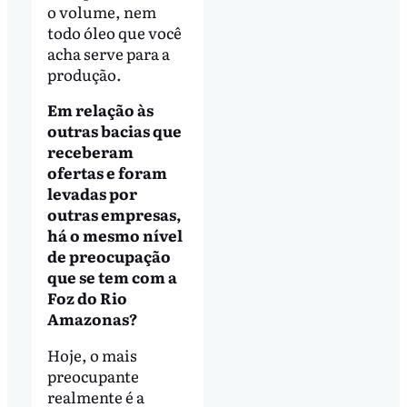
o volume, nem
todo óleo que você
acha serve para a
produção.
Em relação às
outras bacias que
receberam
ofertas e foram
levadas por
outras empresas,
há o mesmo nível
de preocupação
que se tem com a
Foz do Rio
Amazonas?
Hoje, o mais
preocupante
realmente é a