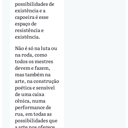
possibilidades de
existência e a
capoeira é esse
espaço de
resistência e
existência.
Não é só na luta ou
na roda, como
todos os mestres
devem e fazem,
mas também na
arte, na construção
poética e sensível
de uma caixa
cênica, numa
performance de
rua, em todas as
possibilidades que
a arte nos oferece.