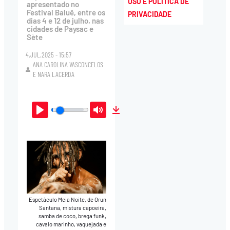
USO E POLÍTICA DE
apresentado no
Festival Baluê, entre os
PRIVACIDADE
dias 4 e 12 de julho, nas
cidades de Paysac e
Sète
4.JUL.2025 - 15:57
ANA CAROLINA VASCONCELOS
E
NARA LACERDA
Play
Mute
Download
Espetáculo Meia Noite, de Orun
Santana, mistura capoeira,
samba de coco, brega funk,
cavalo marinho, vaquejada e