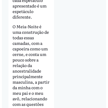
cada espetáculo
apresentado é um
espetáculo
diferente.
O Meia-Noite é
uma construção de
todas essas
camadas, com a
capoeira como um
cerne, e conta um
pouco sobre a
relação da
ancestralidade
principalmente
masculina, a partir
da minha com o
meu pai e o meu
avô, relacionando
com as questões