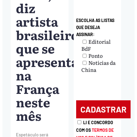
diz
artista
ESCOLHA AS LISTAS
QUE DESEJA
brasileiro
ASSINAR:
Editorial
que se
BdF
Ponto
apresenta
Notícias da
na
China
França
neste
mês
LI E CONCORDO
COM OS
TERMOS DE
Espetáculo será