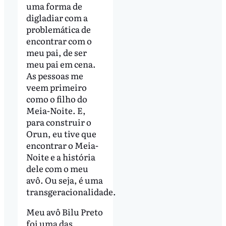
uma forma de
digladiar com a
problemática de
encontrar com o
meu pai, de ser
meu pai em cena.
As pessoas me
veem primeiro
como o filho do
Meia-Noite. E,
para construir o
Orun, eu tive que
encontrar o Meia-
Noite e a história
dele com o meu
avô. Ou seja, é uma
transgeracionalidade.
Meu avô Bilu Preto
foi uma das