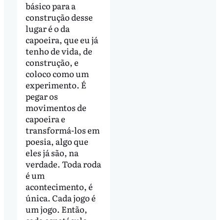
básico para a
construção desse
lugar é o da
capoeira, que eu já
tenho de vida, de
construção, e
coloco como um
experimento. É
pegar os
movimentos de
capoeira e
transformá-los em
poesia, algo que
eles já são, na
verdade. Toda roda
é um
acontecimento, é
única. Cada jogo é
um jogo. Então,