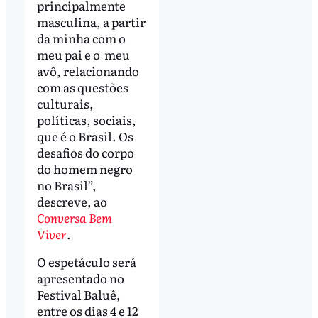
principalmente
masculina, a partir
da minha com o
meu pai e o meu
avô, relacionando
com as questões
culturais,
políticas, sociais,
que é o Brasil. Os
desafios do corpo
do homem negro
no Brasil”,
descreve, ao
Conversa Bem
Viver
.
O espetáculo será
apresentado no
Festival Baluê,
entre os dias 4 e 12