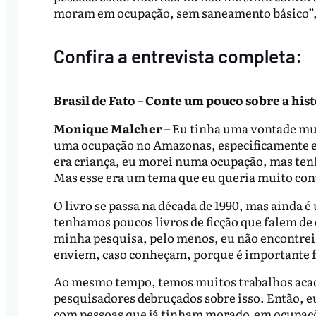
moram em ocupação, sem saneamento básico”,
Confira a entrevista completa:
Brasil de Fato – Conte um pouco sobre a hist
Monique Malcher –
Eu tinha uma vontade mui
uma ocupação no Amazonas, especificamente e
era criança, eu morei numa ocupação, mas tenh
Mas esse era um tema que eu queria muito con
O livro se passa na década de 1990, mas ainda é
tenhamos poucos livros de ficção que falem de
minha pesquisa, pelo menos, eu não encontrei,
enviem, caso conheçam, porque é importante f
Ao mesmo tempo, temos muitos trabalhos acadê
pesquisadores debruçados sobre isso. Então, eu
com pessoas que já tinham morado em ocupaçõe