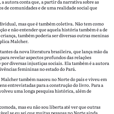
, a autora conta que, a partir da narrativa sobre as
ços de comunidades e de uma realidade social que
ndividual, mas que é também coletiva. Não tem como
ção e não entender que aquela história também é a de
 criança, também poderia ser diversas outras meninas
plica Malcher.
antes da nova literatura brasileira, que lança mão da
 para revelar aspectos profundos das relações
or diversas injustiças sociais. Ela também é a autora
 vivências femininas no estado do Pará.
, Malcher também nasceu no Norte do país e viveu em
 entrevistadas para a construção do livro. Para a
volveu uma longa pesquisa histórica, além de
comoda, mas eu não sou liberta até ver que outras
tável se eu sei que muitas pessoas no Norte ainda