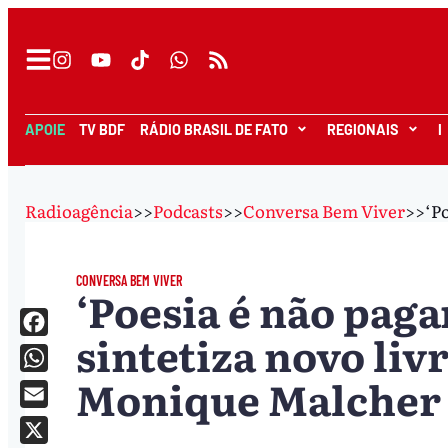
APOIE
TV BDF
RÁDIO BRASIL DE FATO
REGIONAIS
I
Radioagência
>>
Podcasts
>>
Conversa Bem Viver
>>
‘P
CONVERSA BEM VIVER
‘Poesia é não pagar
sintetiza novo liv
Facebook
Monique Malcher
WhatsApp
Email