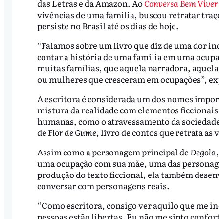
das Letras e da Amazon. Ao
Conversa Bem Viver
vivências de uma família, buscou retratar tra
persiste no Brasil até os dias de hoje.
“Falamos sobre um livro que diz de uma dor i
contar a história de uma família em uma ocupa
muitas famílias, que aquela narradora, aquela
ou mulheres que cresceram em ocupações”, ex
A escritora é considerada um dos nomes import
mistura da realidade com elementos ficcionais
humanas, como o atravessamento da sociedade p
de
Flor de Gume
, livro de contos que retrata as
Assim como a personagem principal de
Degola
uma ocupação com sua mãe, uma das personagens
produção do texto ficcional, ela também desen
conversar com personagens reais.
“Como escritora, consigo ver aquilo que me in
pessoas estão libertas. Eu não me sinto confor