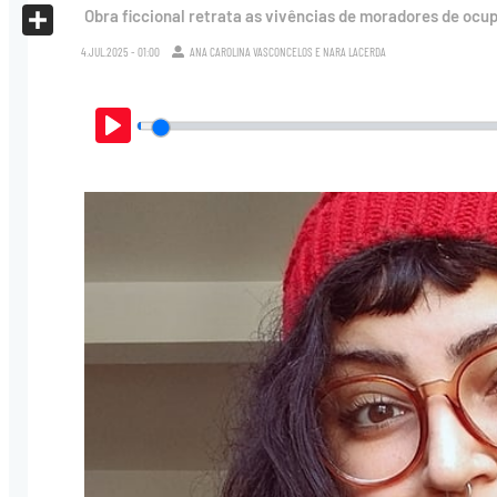
X
Obra ficcional retrata as vivências de moradores de ocup
Share
4.JUL.2025 - 01:00
ANA CAROLINA VASCONCELOS
E
NARA LACERDA
Play