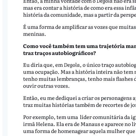
Então, a minha vontade com o
Degola
não era 
mas era contar a história de como era essa in
história da comunidade, mas a partir da persp
É uma forma de amplificar as vozes que muitas 
meninas.
Como você também tem uma trajetória marc
traz traços autobiográficos?
Eu diria que, em
Degola
, o único traço autobi
uma ocupação. Mas a história inteira não tem n
tenho muitas lembranças, tenho mais flashes d
ouvir outras vozes.
Então, eu me dediquei a criar os personagens 
traz muitas histórias também de recortes de jo
Por exemplo, tem uma líder comunitária da igre
irmã Helena. Ela era de Manaus e aparece no l
uma forma de homenagear aquela mulher que f