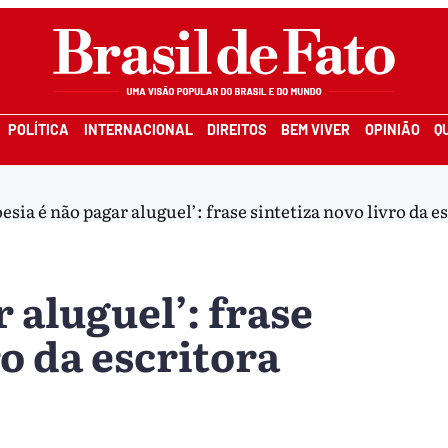
POLÍTICA
INTERNACIONAL
DIREITOS
BEM VIVER
OPINIÃO
Q
oesia é não pagar aluguel’: frase sintetiza novo livro da
 aluguel’: frase
ro da escritora