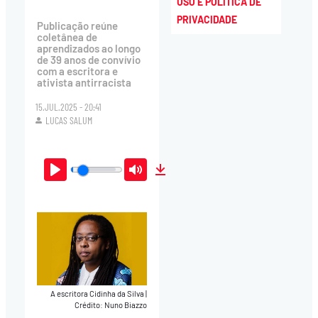
USO E POLÍTICA DE
PRIVACIDADE
Publicação reúne
coletânea de
aprendizados ao longo
de 39 anos de convívio
com a escritora e
ativista antirracista
15.JUL.2025 - 20:41
LUCAS SALUM
Play
Mute
Download
A escritora Cidinha da Silva
|
Crédito: Nuno Biazzo