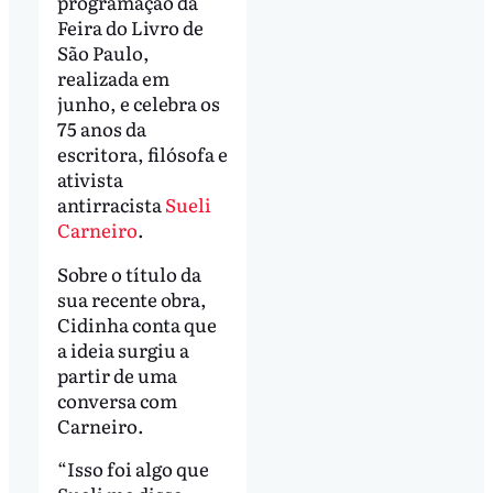
programação da
Feira do Livro de
São Paulo,
realizada em
junho, e celebra os
75 anos da
escritora, filósofa e
ativista
antirracista
Sueli
Carneiro
.
Sobre o título da
sua recente obra,
Cidinha conta que
a ideia surgiu a
partir de uma
conversa com
Carneiro.
“Isso foi algo que