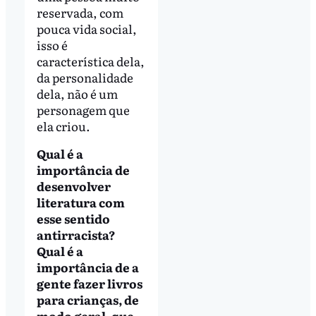
reservada, com
pouca vida social,
isso é
característica dela,
da personalidade
dela, não é um
personagem que
ela criou.
Qual é a
importância de
desenvolver
literatura com
esse sentido
antirracista?
Qual é a
importância de a
gente fazer livros
para crianças, de
modo geral, que