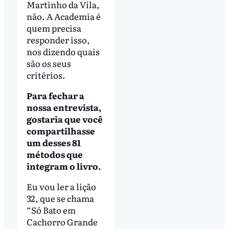
Martinho da Vila,
não. A Academia é
quem precisa
responder isso,
nos dizendo quais
são os seus
critérios.
Para fechar a
nossa entrevista,
gostaria que você
compartilhasse
um desses 81
métodos
que
integram o livro.
Eu vou ler a lição
32, que se chama
“Só Bato em
Cachorro Grande