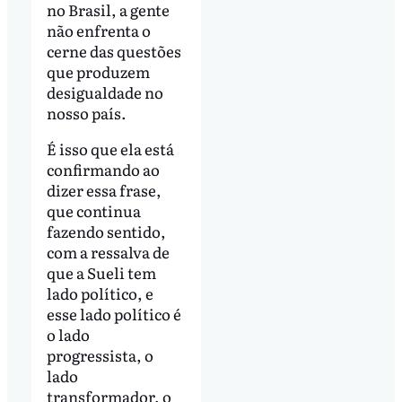
no Brasil, a gente
não enfrenta o
cerne das questões
que produzem
desigualdade no
nosso país.
É isso que ela está
confirmando ao
dizer essa frase,
que continua
fazendo sentido,
com a ressalva de
que a Sueli tem
lado político, e
esse lado político é
o lado
progressista, o
lado
transformador, o