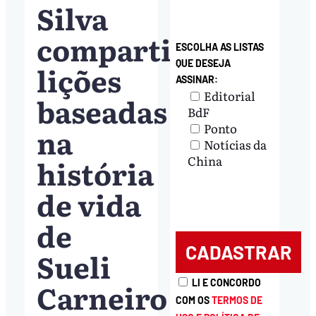
Silva
compartilha
ESCOLHA AS LISTAS
QUE DESEJA
lições
ASSINAR:
Editorial
baseadas
BdF
Ponto
na
Notícias da
história
China
de vida
de
Sueli
Carneiro
LI E CONCORDO
COM OS
TERMOS DE