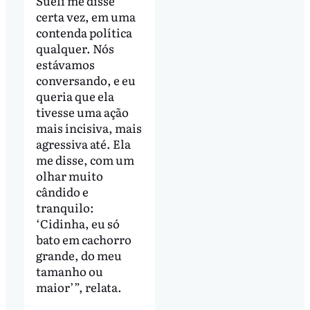
Sueli me disse
certa vez, em uma
contenda política
qualquer. Nós
estávamos
conversando, e eu
queria que ela
tivesse uma ação
mais incisiva, mais
agressiva até. Ela
me disse, com um
olhar muito
cândido e
tranquilo:
‘Cidinha, eu só
bato em cachorro
grande, do meu
tamanho ou
maior’”, relata.