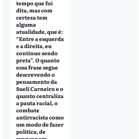
tempo que foi
dita, mas com
certeza tem
alguma
atualidade, que é:
“Entre a esquerda
e a direita, eu
continuo sendo
preta”. O quanto
essa frase segue
descrevendo o
pensamento da
Sueli Carneiro e o
quanto centraliza
a pauta racial, o
combate
antirracista como
um modo de fazer
política, de
avançar em