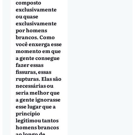
composto
exclusivamente
ou quase
exclusivamente
por homens
brancos. Como
você enxerga esse
momento em que
a gente consegue
fazer essas
fissuras, essas
rupturas. Elas são
necessárias ou
seria melhor que
a gente ignorasse
esse lugar que a
princípio
legitimou tantos
homens brancos
ao longo de