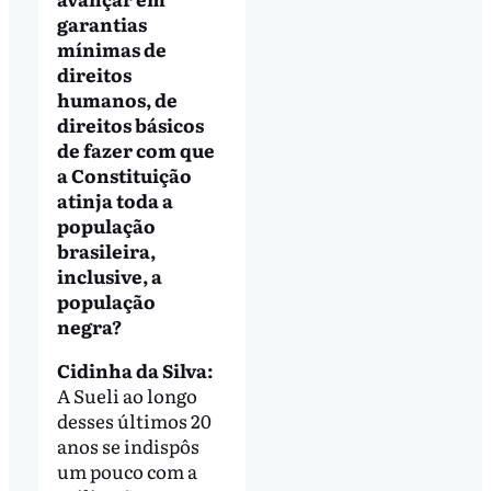
garantias
mínimas de
direitos
humanos, de
direitos básicos
de fazer com que
a Constituição
atinja toda a
população
brasileira,
inclusive, a
população
negra?
Cidinha da Silva:
A Sueli ao longo
desses últimos 20
anos se indispôs
um pouco com a