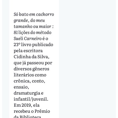
Só bato em cachorro
grande, do meu
tamanho ou maior :
81 lições do método
Sueli Carneiro
é o
23º livro publicado
pela escritora
Cidinha da Silva,
que já passeou por
diversos gêneros
literários como
crônica, conto,
ensaio,
dramaturgia e
infantil/juvenil.
Em 2019, ela
recebeu o Prêmio
da Biblioteca