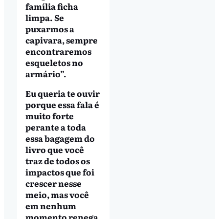
família ficha
limpa. Se
puxarmos a
capivara, sempre
encontraremos
esqueletos no
armário”.
Eu queria te ouvir
porque essa fala é
muito forte
perante a toda
essa bagagem do
livro que você
traz de todos os
impactos que foi
crescer nesse
meio, mas você
em nenhum
momento renega