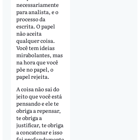
necessariamente
para analista, e o
processo da
escrita. O papel
não aceita
qualquer coisa.
Você tem ideias
mirabolantes, mas
na hora que você
põe no papel, o
papel rejeita.
A coisa não sai do
jeito que você está
pensando e ele te
obriga a repensar,
te obriga a
justificar, te obriga
a concatenar e isso
foi profundamente