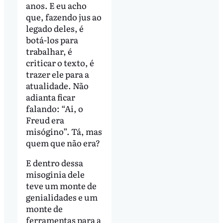
anos. E eu acho
que, fazendo jus ao
legado deles, é
botá-los para
trabalhar, é
criticar o texto, é
trazer ele para a
atualidade. Não
adianta ficar
falando: “Ai, o
Freud era
misógino”. Tá, mas
quem que não era?
E dentro dessa
misoginia dele
teve um monte de
genialidades e um
monte de
ferramentas para a