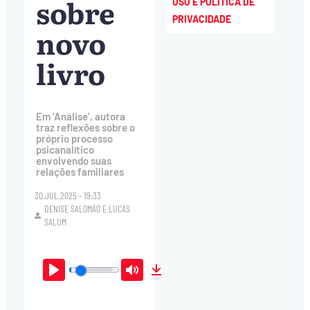
sobre
USO E POLÍTICA DE
PRIVACIDADE
novo
livro
Em ‘Análise’, autora
traz reflexões sobre o
próprio processo
psicanalítico
envolvendo suas
relações familiares
30.JUL.2025 - 19:33
DENISE SALOMÃO
E
LUCAS
SALUM
Play
Mute
Download