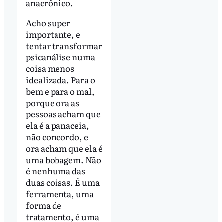
anacrônico.
Acho super
importante, e
tentar transformar
psicanálise numa
coisa menos
idealizada. Para o
bem e para o mal,
porque ora as
pessoas acham que
ela é a panaceia,
não concordo, e
ora acham que ela é
uma bobagem. Não
é nenhuma das
duas coisas. É uma
ferramenta, uma
forma de
tratamento, é uma