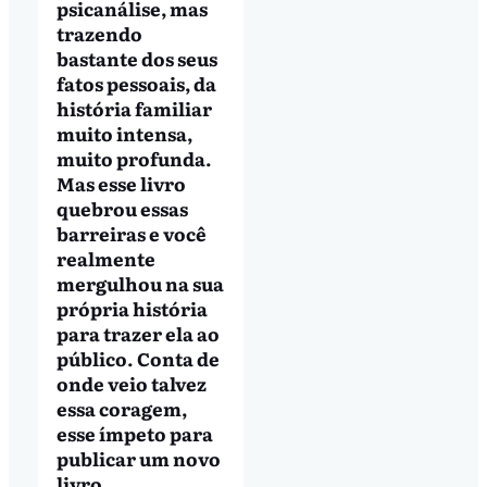
psicanálise, mas
trazendo
bastante dos seus
fatos pessoais, da
história familiar
muito intensa,
muito profunda.
Mas esse livro
quebrou essas
barreiras e você
realmente
mergulhou na sua
própria história
para trazer ela ao
público. Conta de
onde veio talvez
essa coragem,
esse ímpeto para
publicar um novo
livro.