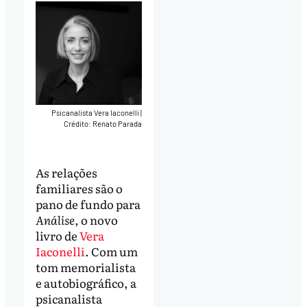
Psicanalista Vera Iaconelli
|
Crédito: Renato Parada
As relações
familiares são o
pano de fundo para
Análise
, o novo
livro de
Vera
Iaconelli
. Com um
tom memorialista
e autobiográfico, a
psicanalista