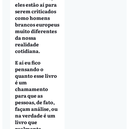
eles estão aí para
serem criticados
como homens
brancos europeus
muito diferentes
da nossa
realidade
cotidiana.
E aí eu fico
pensando o
quanto esse livro
é um
chamamento
para que as
pessoas, de fato,
façam análise, ou
na verdade é um
livro que
realmente