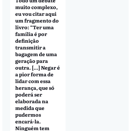
Todo um debate
muito complexo,
eu vou citar aqui
um fragmento do
livro: “Ter uma
família é por
definição
transmitir a
bagagem de uma
geração para
outra. […] Negar é
a pior forma de
lidar com essa
herança, que só
poderá ser
elaborada na
medida que
pudermos
encará-la.
Ninguém tem