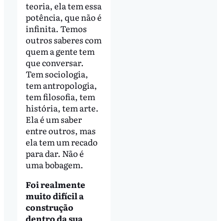
teoria, ela tem essa
potência, que não é
infinita. Temos
outros saberes com
quem a gente tem
que conversar.
Tem sociologia,
tem antropologia,
tem filosofia, tem
história, tem arte.
Ela é um saber
entre outros, mas
ela tem um recado
para dar. Não é
uma bobagem.
Foi realmente
muito difícil a
construção
dentro da sua