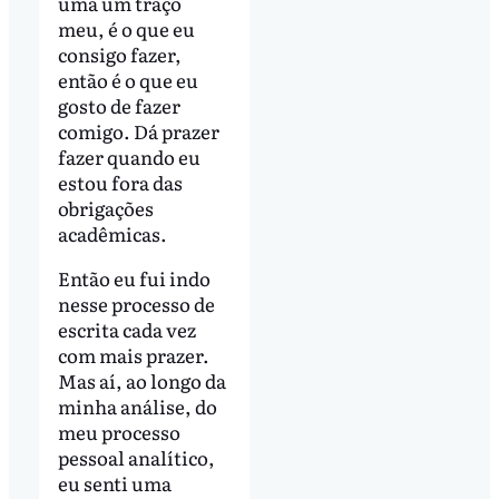
uma um traço
meu, é o que eu
consigo fazer,
então é o que eu
gosto de fazer
comigo. Dá prazer
fazer quando eu
estou fora das
obrigações
acadêmicas.
Então eu fui indo
nesse processo de
escrita cada vez
com mais prazer.
Mas aí, ao longo da
minha análise, do
meu processo
pessoal analítico,
eu senti uma