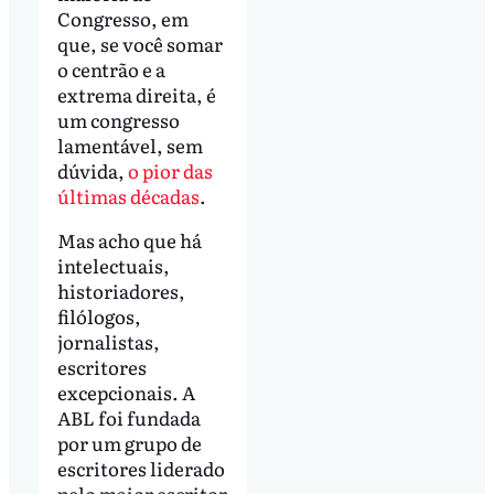
Congresso, em
que, se você somar
o centrão e a
extrema direita, é
um congresso
lamentável, sem
dúvida,
o pior das
últimas décadas
.
Mas acho que há
intelectuais,
historiadores,
filólogos,
jornalistas,
escritores
excepcionais. A
ABL foi fundada
por um grupo de
escritores liderado
pelo maior escritor