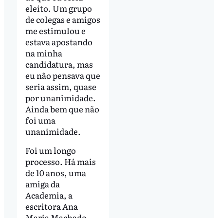
eleito. Um grupo
de colegas e amigos
me estimulou e
estava apostando
na minha
candidatura, mas
eu não pensava que
seria assim, quase
por unanimidade.
Ainda bem que não
foi uma
unanimidade.
Foi um longo
processo. Há mais
de 10 anos, uma
amiga da
Academia, a
escritora Ana
Maria Machado,