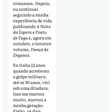
romances. Depois,
eu continuei
seguindo a minha
experiência de vida
publicando
A Noite
da Espera
e
Ponto
de Fuga
e, agora em
outubro, o terceiro
volume,
Dança de
Enganos
.
Eu tinha 12 anos
quando aconteceu
o golpe militar e,
até os 30 anos, vivi
sob uma ditadura.
Isso me marcou
muito, marcou a
minha geração.
Então, os dois