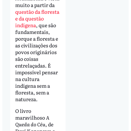
muito a partir da
questão da floresta
e da questão
indígena
, que são
fundamentais,
porque a floresta e
as civilizações dos
povos originários
são coisas
entrelaçadas. É
impossível pensar
na cultura
indígena sem a
floresta, sem a
natureza.
O livro
maravilhoso
A
Queda do Céu
, de
Davi Kopenawa e