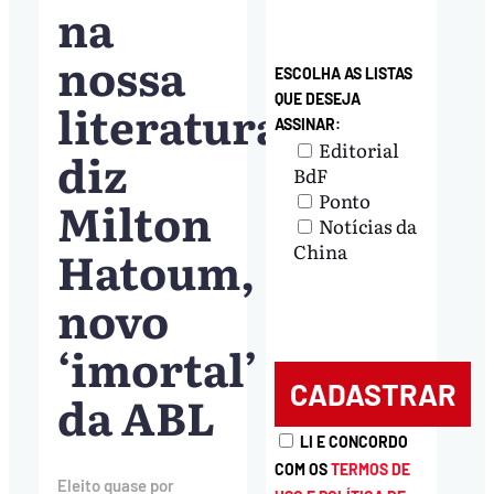
na
nossa
ESCOLHA AS LISTAS
QUE DESEJA
literatura’,
ASSINAR:
Editorial
diz
BdF
Ponto
Milton
Notícias da
Hatoum,
China
novo
‘imortal’
da ABL
LI E CONCORDO
COM OS
TERMOS DE
Eleito quase por