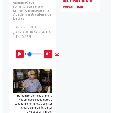
USO E POLÍTICA DE
unanimidade,
romancista será o
PRIVACIDADE
primeiro manauara na
Academia Brasileira de
Letras
18.AGO.2025 - 09:46
ANA CAROLINA VASCONCELOS
E
LUCAS SALUM
Play
Mute
Download
Hatoum foi eleito na primeira
vez em que se candidatou e
sucederá o jornalista e escritor
Cícero Sandroni
|
Crédito:
Divulgação/TV Brasil