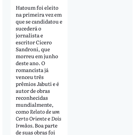
Hatoum foi eleito
na primeira vez em
que se candidatou e
sucederá o
jornalista e
escritor Cícero
Sandroni, que
morreu em junho
deste ano. O
romancista já
venceu três
prêmios Jabuti e é
autor de obras
reconhecidas
mundialmente,
como
Relato de um
Certo Oriente
e
Dois
Irmãos.
Boa parte
de suas obras foi