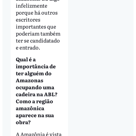
infelizmente
porque há outros
escritores
importantes que
poderiam também
ter se candidatado
e entrado.
Qual é a
importância de
ter alguém do
Amazonas
ocupando uma
cadeira na ABL?
Como a região
amazônica
aparece na sua
obra?
A Amazônia é vista