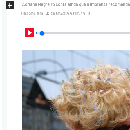
X
Adriana Negreiro conta ainda que a imprensa recomendav
Share
8.MAIO.2026 - 16:39
ANA ROSA CARRARA
E
LUCAS SALUM
Play