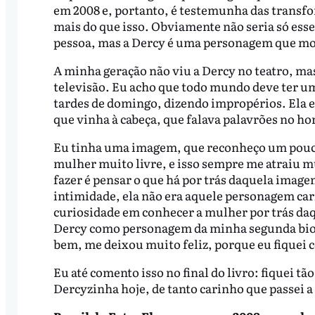
em 2008 e, portanto, é testemunha das transfo
mais do que isso. Obviamente não seria só esse
pessoa, mas a Dercy é uma personagem que mo
A minha geração não viu a Dercy no teatro, ma
televisão. Eu acho que todo mundo deve ter u
tardes de domingo, dizendo impropérios. Ela e
que vinha à cabeça, que falava palavrões no ho
Eu tinha uma imagem, que reconheço um pouco 
mulher muito livre, e isso sempre me atraiu m
fazer é pensar o que há por trás daquela ima
intimidade, ela não era aquele personagem cari
curiosidade em conhecer a mulher por trás daqu
Dercy como personagem da minha segunda biog
bem, me deixou muito feliz, porque eu fiquei
Eu até comento isso no final do livro: fiquei t
Dercyzinha hoje, de tanto carinho que passei a 