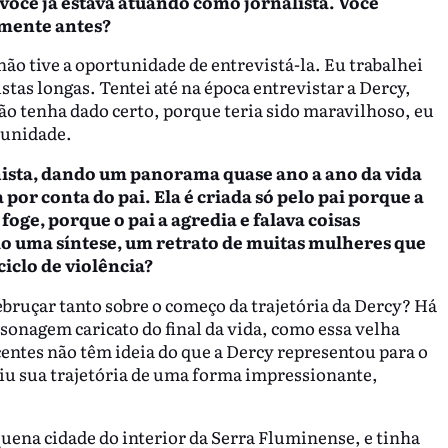
você já estava atuando como jornalista. Você
lmente antes?
ão tive a oportunidade de entrevistá-la. Eu trabalhei
stas longas. Tentei até na época entrevistar a Dercy,
ão tenha dado certo, porque teria sido maravilhoso, eu
tunidade.
alhista, dando um panorama quase ano a ano da vida
 por conta do pai. Ela é criada só pelo pai porque a
foge, porque o pai a agredia e falava coisas
do uma síntese, um retrato de muitas mulheres que
iclo de violência?
bruçar tanto sobre o começo da trajetória da Dercy? Há
onagem caricato do final da vida, como essa velha
entes não têm ideia do que a Dercy representou para o
uiu sua trajetória de uma forma impressionante,
ena cidade do interior da Serra Fluminense, e tinha