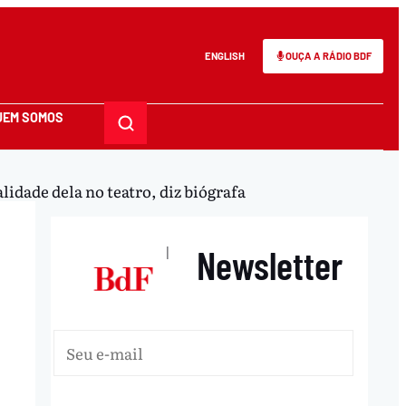
ENGLISH
OUÇA A RÁDIO BDF
UEM SOMOS
dade dela no teatro, diz biógrafa
Newsletter
|