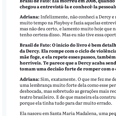
Brasil de Fato: Ela morreu em 2008, quando 
chegou a entrevistá-la e conhecê-la pessoa
Adriana:
Infelizmente, não conheci a Dercy e n
muito tempo na
Playboy
e fazia aquelas entrevi
mas não deu certo, e lamento muito hoje que n
tenho certeza disso. Mas eu não tive essa opor
Brasil de Fato: O início do livro é bem det
da Dercy. Ela rompe com o ciclo de violência
mãe foge, e ela repete esses passos, também 
horríveis. Te parece que a Dercy acaba sen
tomam uma decisão forte de romper com o c
Adriana:
Sim, exatamente. O que me fez me de
uma lembrança muito forte dela como esse pers
desbocada, mas sobretudo as gerações mais rec
teatro brasileiro. E de que maneira ela constr
porque ela tinha tudo para dar muito errado.
Ela nasceu em Santa Maria Madalena, uma pequ