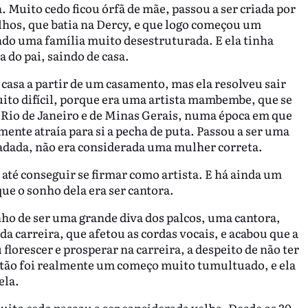
. Muito cedo ficou órfã de mãe, passou a ser criada por
ilhos, que batia na Dercy, e que logo começou um
o uma família muito desestruturada. E ela tinha
 do pai, saindo de casa.
asa a partir de um casamento, mas ela resolveu sair
uito difícil, porque era uma artista mambembe, que se
 Rio de Janeiro e de Minas Gerais, numa época em que
ente atraía para si a pecha de puta. Passou a ser uma
radada, não era considerada uma mulher correta.
 até conseguir se firmar como artista. E há ainda um
ue o sonho dela era ser cantora.
ho de ser uma grande diva dos palcos, uma cantora,
a carreira, que afetou as cordas vocais, e acabou que a
florescer e prosperar na carreira, a despeito de não ter
ntão foi realmente um começo muito tumultuado, e ela
ela.
ito cedo passou a ser considerada velha. Desde os 30