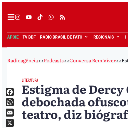
APOIE
TV BDF
RÁDIO BRASIL DE FATO
REGIONAIS
I
Radioagência
>>
Podcasts
>>
Conversa Bem Viver
>>
Es
LITERATURA
Estigma de Dercy
debochada ofuscou
Facebook
teatro, diz biógra
WhatsApp
Email