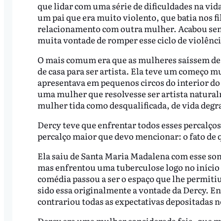
que lidar com uma série de dificuldades na vida
um pai que era muito violento, que batia nos f
relacionamento com outra mulher. Acabou send
muita vontade de romper esse ciclo de violência
O mais comum era que as mulheres saíssem de c
de casa para ser artista. Ela teve um começo m
apresentava em pequenos circos do interior do
uma mulher que resolvesse ser artista naturalm
mulher tida como desqualificada, de vida deg
Dercy teve que enfrentar todos esses percalços
percalço maior que devo mencionar: o fato de q
Ela saiu de Santa Maria Madalena com esse son
mas enfrentou uma tuberculose logo no início d
comédia passou a ser o espaço que lhe permitiu 
sido essa originalmente a vontade da Dercy. E
contrariou todas as expectativas depositadas n
Dercy era uma mulher considerada feia, que mu