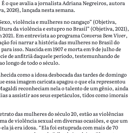
É o que avalia a jornalista Adriana Negreiros, autora
va, 2026), lançada nesta semana.
exo, violência e mulheres no cangaço” (Objetiva,
tura da violência e estupro no Brasil” (Objetiva, 2021),
 2021. Em entrevista ao programa
Conversa Bem Viver
,
ação foi narrar a história das mulheres no Brasil do
 para isso. Nascida em 1907 e morta em 9 de julho de
écie de anfitriã daquele período, testemunhando de
o longo de todo o século.
onhecida como a idosa desbocada das tardes de domingo
ue essa imagem caricata apagou o que ela representou
 Magaldi reconheciam nela o talento de um gênio, ainda
as a assistir aos seus espetáculos, tidos como imorais
trato das mulheres do século 20, estão as violências
ítima de violência sexual em diversas ocasiões, e que um
la já era idosa. “Ela foi estuprada com mais de 70