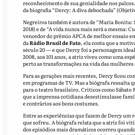
reconhecimento de sua genialidade nos palcos. 
da biografia “Dercy: A diva debochada” (Objeti
Negreiros também é autora de “Maria Bonita: S
2018) e de “A vida nunca mais será a mesma: Cul
vencedor do prêmio APCA de melhor ensaio em
da
Rádio Brasil de Fato
, ela conta que a motiv
século 20 — e que Dercy foi a personagem ideal
2008, aos 101 anos, a atriz viveu como uma esp
perto as transformações na vida das mulheres a
Para as gerações mais recentes, Dercy ficou c
em programas de TV. Mas a biógrafa ressalta q
para o teatro brasileiro. Críticos como Sábato
que a imprensa cotidiana desestimulasse famíli
e contrários aos bons costumes.
Entre as experiências que fazem de Dercy um re
que sofreu. A biógrafa relata que a atriz foi v
dos episódios mais dramáticos ocorreu quando e