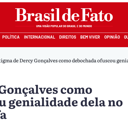
POLÍTICA
INTERNACIONAL
DIREITOS
BEM VIVER
OPINIÃO
Q
tigma de Dercy Gonçalves como debochada ofuscou geniali
 Gonçalves como
 genialidade dela no
fa