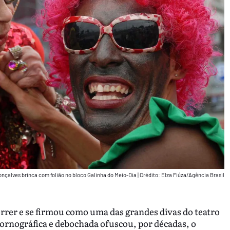
onçalves brinca com folião no bloco Galinha do Meio-Dia
|
Crédito: Elza Fiúza/Agência Brasil
rrer e se firmou como uma das grandes divas do teatro
pornográfica e debochada ofuscou, por décadas, o