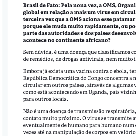
Brasil de Fato: Pela nona vez, a OMS, Orga
global em relação a mais um vírus em circul
terceira vez que a OMS aciona esse patamar 
porque ele muda muito rapidamente, ou pod
parte das autoridades e dos países desenvo
acontece no continente africano?
Sem dúvida, é uma doença que classificamos co
de remédios, de drogas antivirais, nem muito 
Embora já exista uma vacina contra o ebola, t
República Democrática do Congo concentra a m
circular em outros países, através de algumas v
como está acontecendo em Uganda, país vizinho
para outros locais.
Não é uma doença de transmissão respiratória, ou
contato muito próximo. O vírus se transmite at
eventualmente de humano para humano num con
vezes até na manipulação de corpos em velórios