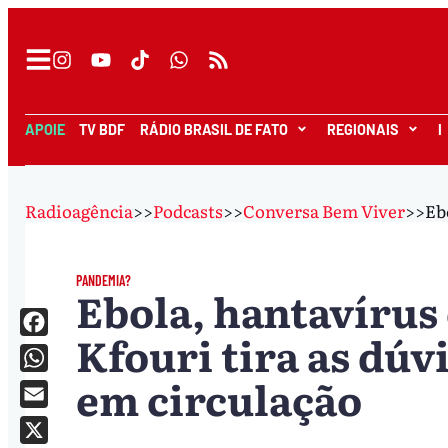
APOIE
TV BDF
RÁDIO BRASIL DE FATO
REGIONAIS
I
Radioagência
>>
Podcasts
>>
Conversa Bem Viver
>>
Eb
PANDEMIA?
Ebola, hantavírus 
Kfouri tira as dúv
Facebook
em circulação
WhatsApp
Email