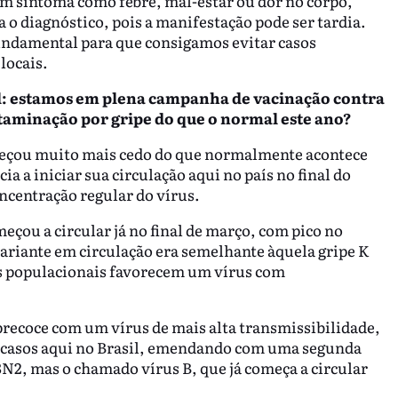
um sintoma como febre, mal-estar ou dor no corpo,
 diagnóstico, pois a manifestação pode ser tardia.
undamental para que consigamos evitar casos
locais.
il: estamos em plena campanha de vacinação contra
aminação por gripe do que o normal este ano?
meçou muito mais cedo do que normalmente acontece
a a iniciar sua circulação aqui no país no final do
ncentração regular do vírus.
meçou a circular já no final de março, com pico no
variante em circulação era semelhante àquela gripe K
os populacionais favorecem um vírus com
ecoce com um vírus de mais alta transmissibilidade,
e casos aqui no Brasil, emendando com uma segunda
N2, mas o chamado vírus B, que já começa a circular