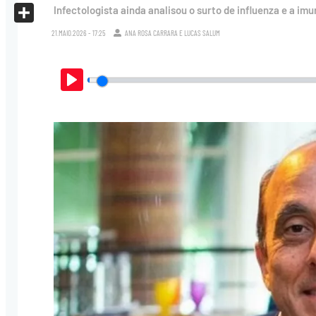
X
Infectologista ainda analisou o surto de influenza e a im
Share
21.MAIO.2026 - 17:25
ANA ROSA CARRARA
E
LUCAS SALUM
Play