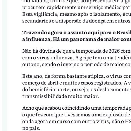
indivíduos, a fim de que, ao apresentarem alg
procurem rapidamente um serviço médico para o
Essa vigilância, mesmo após o isolamento, é f
secundários e a dispersão da doença em outros 
Trazendo agora o assunto aqui para o Bras
a influenza. Há um panorama de maior cont
Não há dúvida de que a temporada de 2026 co
com o vírus influenza. A gripe tem uma tendênci
outono, sendo o inverno o período de maior co
Este ano, de forma bastante atípica, o vírus co
começo de abril e muitos casos registrados. A 
do hemisfério norte, ou seja, os deslocament
transmissibilidade muito maior.
Acho que acabou coincidindo uma temporada pr
o que fez com que tivéssemos uma explosão d
onda agora em curso com outro vírus, não o H3
no país.