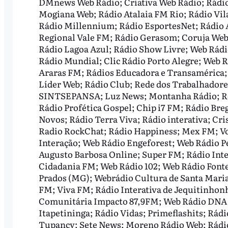
DMnews Web Rádio; Criativa Web Rádio; Rádio 
Mogiana Web; Rádio Atalaia FM Rio; Rádio Vil
Rádio Millennium; Rádio EsportesNet; Rádio A
Regional Vale FM; Rádio Gerasom; Coruja Web;
Rádio Lagoa Azul; Rádio Show Livre; Web Rádi
Rádio Mundial; Clic Rádio Porto Alegre; Web 
Araras FM; Rádios Educadora e Transamérica;
Líder Web; Rádio Club; Rede dos Trabalhadore
SINTSEPANSA; Luz News; Montanha Rádio; Red
Rádio Profética Gospel; Chip i7 FM; Rádio Br
Novos; Rádio Terra Viva; Rádio interativa; Cr
Radio RockChat; Rádio Happiness; Mex FM; Vo
Interação; Web Rádio Engeforest; Web Rádio P
Augusto Barbosa Online; Super FM; Rádio Inte
Cidadania FM; Web Rádio 102; Web Rádio Fonte 
Prados (MG); Webrádio Cultura de Santa Maria;
FM; Viva FM; Rádio Interativa de Jequitinhon
Comunitária Impacto 87,9FM; Web Rádio DNA B
Itapetininga; Rádio Vidas; Primeflashits; Rád
Tupancy; Sete News; Moreno Rádio Web; Rádio