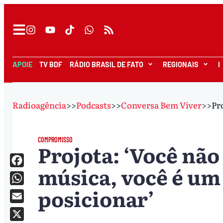
APOIE
TV BDF
RÁDIO BRASIL DE FATO
REGIONAIS
I
Radioagência
>>
Podcasts
>>
Conversa Bem Viver
>>
Pr
COMPROMISSO
Projota: ‘Você não
música, você é um 
Facebook
posicionar’
WhatsApp
Email