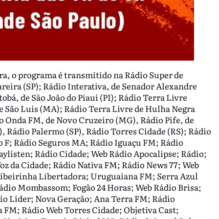
ira, o programa é transmitido na Rádio Super de
reira (SP); Rádio Interativa, de Senador Alexandre
bá, de São João do Piauí (PI); Rádio Terra Livre
e São Luís (MA); Rádio Terra Livre de Hulha Negra
o Onda FM, de Novo Cruzeiro (MG), Rádio Pife, de
B), Rádio Palermo (SP), Rádio Torres Cidade (RS); Rádio
io F; Rádio Seguros MA; Rádio Iguaçu FM; Rádio
laylisten; Rádio Cidade; Web Rádio Apocalipse; Rádio;
Voz da Cidade; Rádio Nativa FM; Rádio News 77; Web
Ribeirinha Libertadora; Uruguaiana FM; Serra Azul
ádio Mombassom; Fogão 24 Horas; Web Rádio Brisa;
io Líder; Nova Geração; Ana Terra FM; Rádio
a FM; Rádio Web Torres Cidade; Objetiva Cast;