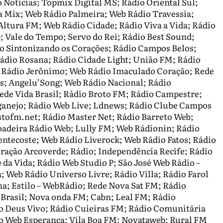
Notícias; Topmix Digital MS; Rádio Oriental Sul;
a Mix; Web Rádio Palmeira; Web Rádio Travessia;
ltura FM; Web Rádio Cidade; Rádio Viva a Vida; Rádio
 Vale do Tempo; Servo do Rei; Rádio Best Sound;
o Sintonizando os Corações; Rádio Campos Belos;
Rádio Rosana; Rádio Cidade Light; União FM; Rádio
 Rádio Jerônimo; Web Rádio Imaculado Coração; Rede
s; Angelu’Song; Web Rádio Nacional; Rádio
e Vida Brasil; Rádio Broto FM; Rádio Campestre;
eganejo; Rádio Web Live; Ldnews; Rádio Clube Campos
istofm.net; Rádio Master Net; Rádio Barreto Web;
adeira Rádio Web; Lully FM; Web Rádionin; Rádio
entecoste; Web Rádio Liverock; Web Rádio Fatos; Rádio
ração Arcoverde; Rádio; Independência Recife; Rádio
da Vida; Rádio Web Studio P; São José Web Rádio –
 Web Rádio Universo Livre; Rádio Villa; Rádio Farol
ha; Estilo – WebRádio; Rede Nova Sat FM; Rádio
rasil; Nova onda FM; Cabn; Leal FM; Rádio
io Deus Vivo; Rádio Cuieiras FM; Rádio Comunitária
 Web Esperança; Vila Boa FM; Novataweb; Rural FM