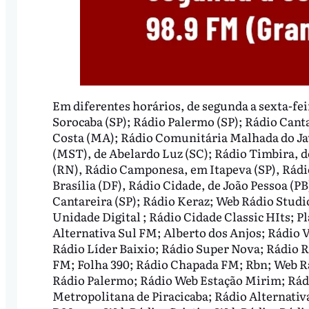
Em diferentes horários, de segunda a sexta-fe
Sorocaba (SP); Rádio Palermo (SP); Rádio Canta
Costa (MA); Rádio Comunitária Malhada do Jato
(MST), de Abelardo Luz (SC); Rádio Timbira, d
(RN), Rádio Camponesa, em Itapeva (SP), Rádi
Brasília (DF), Rádio Cidade, de João Pessoa (P
Cantareira (SP); Rádio Keraz; Web Rádio Stud
Unidade Digital ; Rádio Cidade Classic HIts; P
Alternativa Sul FM; Alberto dos Anjos; Rádio 
Rádio Líder Baixio; Rádio Super Nova; Rádio 
FM; Folha 390; Rádio Chapada FM; Rbn; Web R
Rádio Palermo; Rádio Web Estação Mirim; Rád
Metropolitana de Piracicaba; Rádio Alternativ