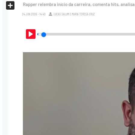
X
Rapper relembra início da carreira, comenta hits, analis
Share
24.JUN.2026 - 14:40
LUCAS SALUM
E
MARIA TERESA CRUZ
Play