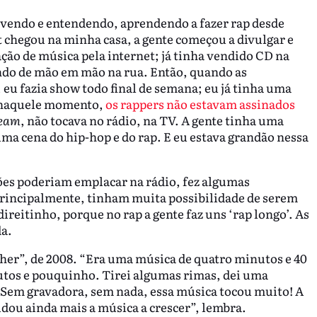
e vendo e entendendo, aprendendo a fazer rap desde
t chegou na minha casa, a gente começou a divulgar e
ção de música pela internet; já tinha vendido CD na
do de mão em mão na rua. Então, quando as
eu fazia show todo final de semana; eu já tinha uma
, naquele momento,
os rappers não estavam assinados
ream
, não tocava no rádio, na TV. A gente tinha uma
uma cena do hip-hop e do rap. E eu estava grandão nessa
ões poderiam emplacar na rádio, fez algumas
rincipalmente, tinham muita possibilidade de serem
direitinho, porque no rap a gente faz uns ‘rap longo’. As
a.
her”, de 2008. “Era uma música de quatro minutos e 40
utos e pouquinho. Tirei algumas rimas, dei uma
Sem gravadora, sem nada, essa música tocou muito! A
udou ainda mais a música a crescer”, lembra.