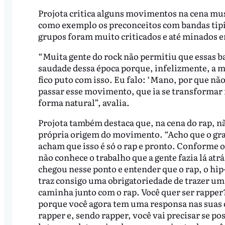
Projota critica alguns movimentos na cena mus
como exemplo os preconceitos com bandas tipi
grupos foram muito criticados e até minados e
“Muita gente do rock não permitiu que essas b
saudade dessa época porque, infelizmente, a m
fico puto com isso. Eu falo: ‘Mano, por que n
passar esse movimento, que ia se transforma
forma natural”, avalia.
Projota também destaca que, na cena do rap, não
própria origem do movimento. “Acho que o gr
acham que isso é só o rap e pronto. Conforme 
não conhece o trabalho que a gente fazia lá atr
chegou nesse ponto e entender que o rap, o hi
traz consigo uma obrigatoriedade de trazer um
caminha junto com o rap. Você quer ser rapper? 
porque você agora tem uma responsa nas suas c
rapper e, sendo rapper, você vai precisar se 