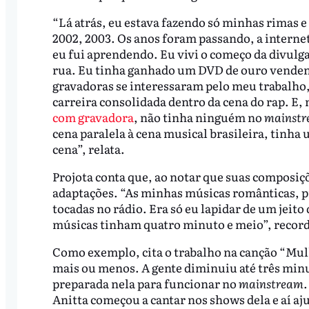
“Lá atrás, eu estava fazendo só minhas rimas 
2002, 2003. Os anos foram passando, a interne
eu fui aprendendo. Eu vivi o começo da divulga
rua. Eu tinha ganhado um DVD de ouro venden
gravadoras se interessaram pelo meu trabalho, 
carreira consolidada dentro da cena do rap. E
com gravadora
, não tinha ninguém no
mainst
cena paralela à cena musical brasileira, tinha 
cena”, relata.
Projota conta que, ao notar que suas composiç
adaptações. “As minhas músicas românticas, p
tocadas no rádio. Era só eu lapidar de um jeito 
músicas tinham quatro minuto e meio”, record
Como exemplo, cita o trabalho na canção “Mul
mais ou menos. A gente diminuiu até três min
preparada nela para funcionar no
mainstream.
Anitta começou a cantar nos shows dela e aí aj