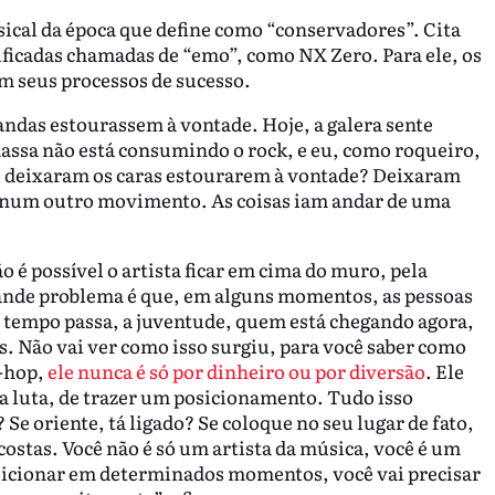
ical da época que define como “conservadores”. Cita
ficadas chamadas de “emo”, como NX Zero. Para ele, os
m seus processos de sucesso.
andas estourassem à vontade. Hoje, a galera sente
assa não está consumindo o rock, e eu, como roqueiro,
ão deixaram os caras estourarem à vontade? Deixaram
r num outro movimento. As coisas iam andar de uma
 é possível o artista ficar em cima do muro, pela
ande problema é que, em alguns momentos, as pessoas
o tempo passa, a juventude, quem está chegando agora,
ás. Não vai ver como isso surgiu, para você saber como
p-hop,
ele nunca é só por dinheiro ou por diversão
. Ele
a luta, de trazer um posicionamento. Tudo isso
Se oriente, tá ligado? Se coloque no seu lugar de fato,
ostas. Você não é só um artista da música, você é um
posicionar em determinados momentos, você vai precisar