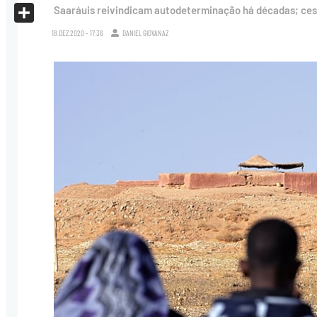
X
Saaráuis reivindicam autodeterminação há décadas; ces
Share
18.DEZ.2020 - 17:36
DANIEL GIOVANAZ