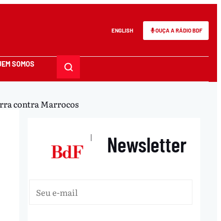
ENGLISH
OUÇA A RÁDIO BDF
UEM SOMOS
erra contra Marrocos
Newsletter
|