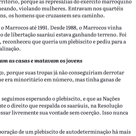
rritório, porque as represálias do exército marroquino
queando, violando mulheres. Entravam nos quartéis
ens, os homens que cruzassem seu caminho.
o Marrocos até 1991. Desde 1988, o Marrocos vinha
o de libertação saaráui estava ganhando terreno. Foi
, reconheceu que queria um plebiscito e pediu para a
alização.
am as casas e matavam os jovens
go, porque suas tropas já não conseguiriam derrotar
que era minoritário em número, mas tinha ganas de
, seguimos esperando o plebiscito, e que as Nações
e o direito que respalda os saaráuis, na Resolução
pressar livremente sua vontade sem coerção. Isso nunca
boração de um plebiscito de autodeterminação há mais