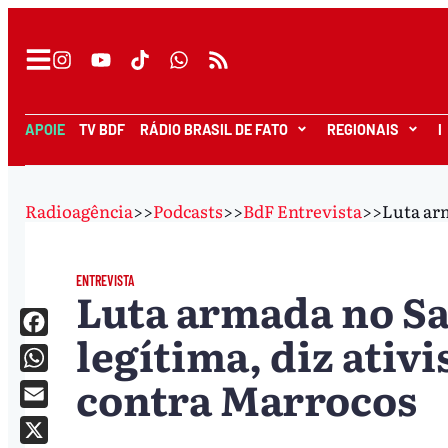
APOIE
TV BDF
RÁDIO BRASIL DE FATO
REGIONAIS
I
Radioagência
>>
Podcasts
>>
BdF Entrevista
>>
Luta arm
ENTREVISTA
Luta armada no Sa
legítima, diz ativ
Facebook
contra Marrocos
WhatsApp
Email