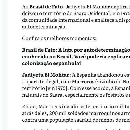
Ao
Brasil de Fato
, Jadiyetu El Mohtar explica 
deixou o território do Saara Ocidental, em 1975
da comunidade internacional e enaltece a dispo
autodeterminação.
Confira os melhores momentos:
Brasil de Fato: A luta por autodeterminação
conhecida no Brasil. Você poderia explicar o
colonização espanhola?
Jadiyetu El Mohtar:
A Espanha abandonou este
tripartite ilegal, com Marrocos (vizinho do Nor
território [em 1975]. Com esse acordo, a Espa
naturais do Saara, especialmente os fosfatos e a
Então, Marrocos invadiu este território milit
atrás deles, 200 mil soldados marroquinos arma
contra uma população saaráui de menos de mei