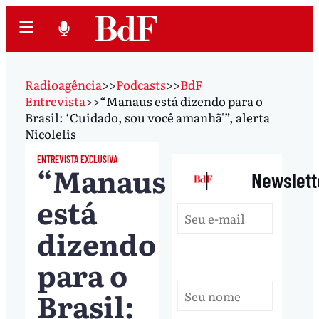
Radioagência
>>
Podcasts
>>
BdF
Entrevista
>>
“Manaus está dizendo para o
Brasil: ‘Cuidado, sou você amanhã'”, alerta
Nicolelis
ENTREVISTA EXCLUSIVA
“Manaus
|
Newslett
está
dizendo
para o
Brasil: