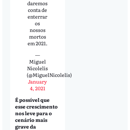
daremos
conta de
enterrar
os
nossos
mortos
em 2021.
—
Miguel
Nicolelis
(@MiguelNicolelis)
January
4, 2021
É possível que
esse crescimento
nos leve para o
cenário mais
grave da