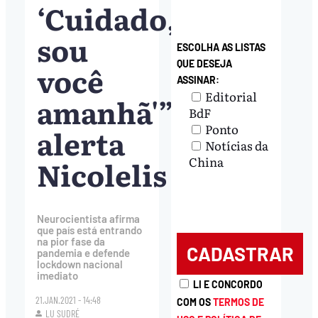
‘Cuidado,
sou
ESCOLHA AS LISTAS
QUE DESEJA
você
ASSINAR:
Editorial
amanhã'”,
BdF
Ponto
alerta
Notícias da
Nicolelis
China
Neurocientista afirma
que país está entrando
na pior fase da
pandemia e defende
lockdown nacional
imediato
LI E CONCORDO
21.JAN.2021 - 14:48
COM OS
TERMOS DE
LU SUDRÉ