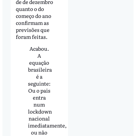
de de dezembro
quanto o do
começo do ano
confirmam as
previsões que
foram feitas.
Acabou.
A
equação
brasileira
é a
seguinte:
Ou o pais
entra
num
lockdown
nacional
imediatamente,
ou não