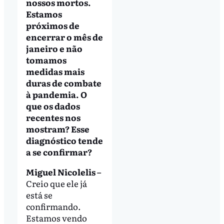
nossos mortos.
Estamos
próximos de
encerrar o mês de
janeiro e não
tomamos
medidas mais
duras de combate
à pandemia. O
que os dados
recentes nos
mostram? Esse
diagnóstico tende
a se confirmar?
Miguel Nicolelis –
Creio que ele já
está se
confirmando.
Estamos vendo