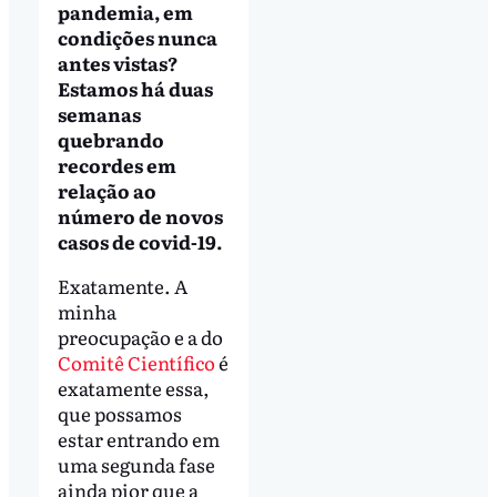
pandemia, em
condições nunca
antes vistas?
Estamos há duas
semanas
quebrando
recordes em
relação ao
número de novos
casos de covid-19.
Exatamente. A
minha
preocupação e a do
Comitê Científico
é
exatamente essa,
que possamos
estar entrando em
uma segunda fase
ainda pior que a