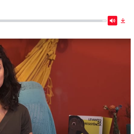
Mute
Dow