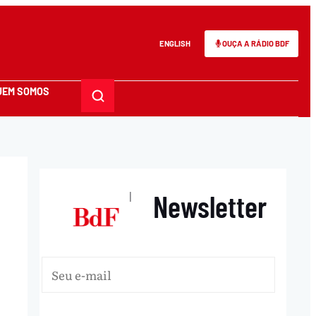
ENGLISH
OUÇA A RÁDIO BDF
UEM SOMOS
Newsletter
|