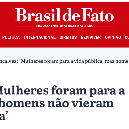
POLÍTICA
INTERNACIONAL
DIREITOS
BEM VIVER
OPINIÃO
Q
çalves: ‘Mulheres foram para a vida pública, mas homen
Mulheres foram para a
s homens não vieram
a’