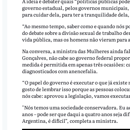
A ideia é debater quais “políticas públicas po
governo estadual, pelos governos municipais, 
para cuidar dela, para ter a tranquilidade dela,
“Ao mesmo tempo, saber como e quando nós po
do debate sobre a divisão sexual de trabalho de
vida pública, mas os homens não vieram para a
Na conversa, a ministra das Mulheres ainda fa
Gonçalves, não cabe ao governo federal propor 
medida é permitida em apenas três ocasiões: ca
diagnosticados com anencefalia.
“O papel do governo é executar o que já existe 
gosto de lembrar isso porque as pessoas coloc
nós cabe: aprovou a legislação, vamos executar
"Nós temos uma sociedade conservadora. Eu ach
anos – pode ser que daqui a quatro anos seja 
Argentina, é difícil”, completa a ministra.