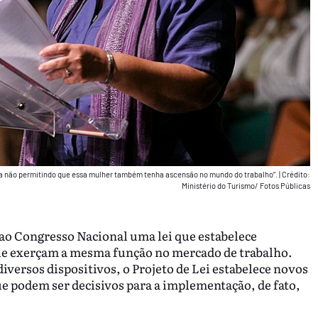
ina não permitindo que essa mulher também tenha ascensão no mundo do trabalho”.
|
Crédito:
Ministério do Turismo/ Fotos Públicas
ao Congresso Nacional uma lei que estabelece
e exerçam a mesma função no mercado de trabalho.
iversos dispositivos, o Projeto de Lei estabelece novos
ue podem ser decisivos para a implementação, de fato,