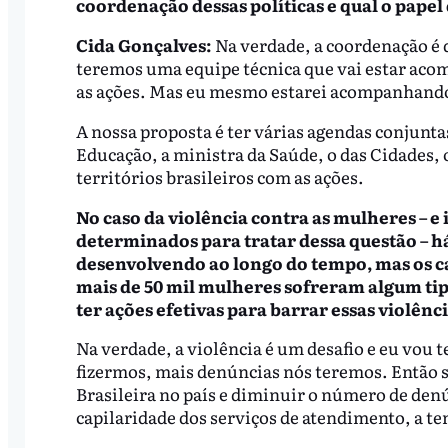
coordenação dessas políticas e qual o pape
Cida Gonçalves:
Na verdade, a coordenação é d
teremos uma equipe técnica que vai estar ac
as ações. Mas eu mesmo estarei acompanhando
A nossa proposta é ter várias agendas conjuntas
Educação, a ministra da Saúde, o das Cidades, 
territórios brasileiros com as ações.
No caso da violência contra as mulheres – 
determinados para tratar dessa questão – há
desenvolvendo ao longo do tempo, mas os c
mais de 50 mil mulheres sofreram algum tip
ter ações efetivas para barrar essas violênc
Na verdade, a violência é um desafio e eu vou 
fizermos, mais denúncias nós teremos. Então s
Brasileira no país e diminuir o número de denú
capilaridade dos serviços de atendimento, a t