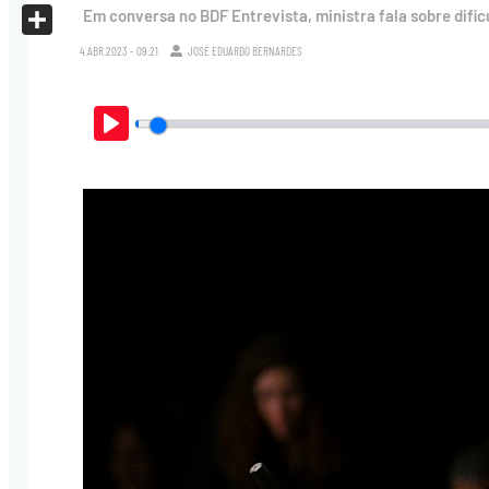
X
Em conversa no BDF Entrevista, ministra fala sobre difi
Share
4.ABR.2023 - 09:21
JOSÉ EDUARDO BERNARDES
Play