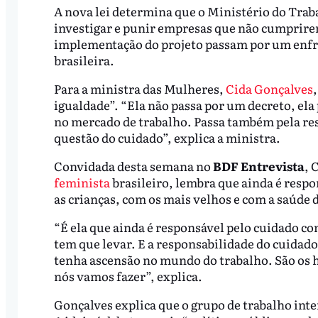
A nova lei determina que o Ministério do Trab
investigar e punir empresas que não cumprirem 
implementação do projeto passam por um enfr
brasileira.
Para a ministra das Mulheres,
Cida Gonçalves
igualdade”. “Ela não passa por um decreto, el
no mercado de trabalho. Passa também pela resp
questão do cuidado”, explica a ministra.
Convidada desta semana no
BDF Entrevista
, 
feminista
brasileiro, lembra que ainda é resp
as crianças, com os mais velhos e com a saúde 
“É ela que ainda é responsável pelo cuidado com
tem que levar. E a responsabilidade do cuida
tenha ascensão no mundo do trabalho. São os h
nós vamos fazer”, explica.
Gonçalves explica que o grupo de trabalho inter