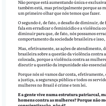
Não porque está aumentando única e exclusivam
também está, mas principalmente porque as mu
um primeiro olhar que nós temos que fazer.
O segundo é, de fato, o desafio de diminuir, de
fala em erradicar o feminicídio e a violência c
diminuir para que, de fato, nós possamos erra
comportamento da sociedade brasileira e isso, 
Mas, efetivamente, as ações de atendimento, d
brasileira sobre a questão da violência contra 
colocada, porque a violência contra as mulher
discutir a questão da impunidade são essencia
Porque nós só vamos dar conta, efetivamente, 
a justiça, a segurança pública e todos os servi
mulheres no Brasil é crime e tem lei.
E a gente vive numa estrutura patriarcal, 
homens contra as mulheres? Porque não me
conscientização, não é?