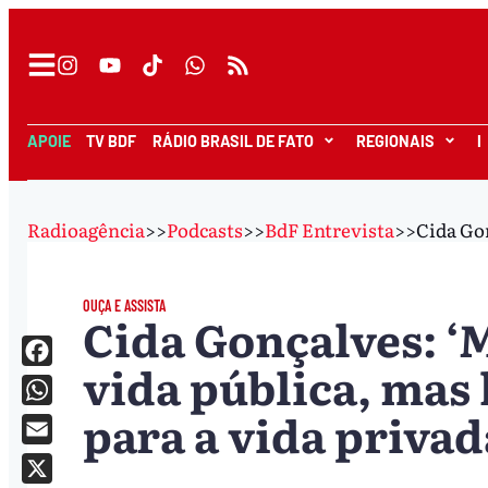
APOIE
TV BDF
RÁDIO BRASIL DE FATO
REGIONAIS
I
Radioagência
>>
Podcasts
>>
BdF Entrevista
>>
Cida Gon
OUÇA E ASSISTA
Cida Gonçalves: ‘
vida pública, ma
Facebook
para a vida privad
WhatsApp
Email