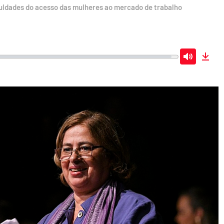
culdades do acesso das mulheres ao mercado de trabalho
Mute
Dow