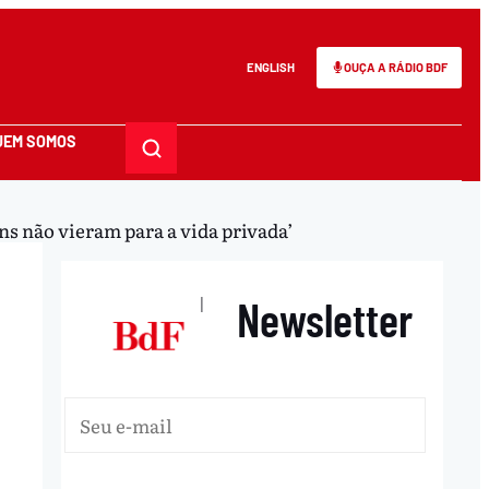
ENGLISH
OUÇA A RÁDIO BDF
UEM SOMOS
s não vieram para a vida privada’
Newsletter
|