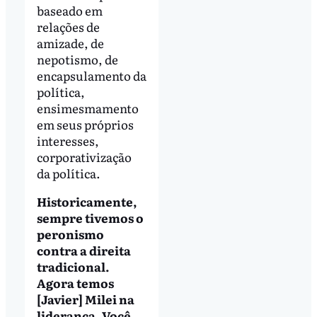
baseado em
relações de
amizade, de
nepotismo, de
encapsulamento da
política,
ensimesmamento
em seus próprios
interesses,
corporativização
da política.
Historicamente,
sempre tivemos o
peronismo
contra a direita
tradicional.
Agora temos
[Javier] Milei na
liderança. Você