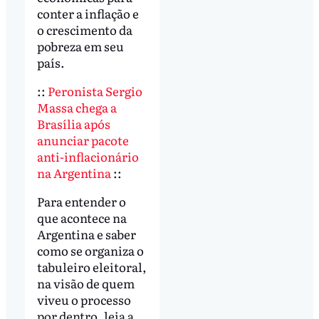
conter a inflação e
o crescimento da
pobreza em seu
país.
::
Peronista Sergio
Massa chega a
Brasília após
anunciar pacote
anti-inflacionário
na Argentina
::
Para entender o
que acontece na
Argentina e saber
como se organiza o
tabuleiro eleitoral,
na visão de quem
viveu o processo
por dentro, leia a