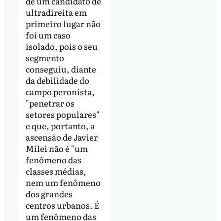
de um candidato de
ultradireita em
primeiro lugar não
foi um caso
isolado, pois o seu
segmento
conseguiu, diante
da debilidade do
campo peronista,
"penetrar os
setores populares"
e que, portanto, a
ascensão de Javier
Milei não é "um
fenômeno das
classes médias,
nem um fenômeno
dos grandes
centros urbanos. É
um fenômeno das