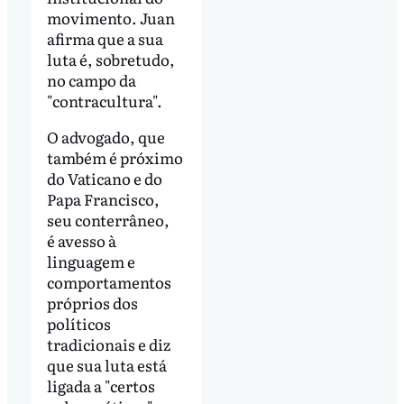
movimento. Juan
afirma que a sua
luta é, sobretudo,
no campo da
"contracultura".
O advogado, que
também é próximo
do Vaticano e do
Papa Francisco,
seu conterrâneo,
é avesso à
linguagem e
comportamentos
próprios dos
políticos
tradicionais e diz
que sua luta está
ligada a "certos