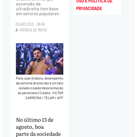
USO E POLÍTICA DE
ascensão da
PRIVACIDADE
ultradireita tem base
em setores populares
29.AGO.2023 - 09:06
PATRÍCIA DE MATOS
Para Juan Grabois, desempenho
da extrema direita não é um fato
isolado e expõe desorientação
do peronismo
|
Crédito: VICTOR
CARREIRA / TELAM / AFP
No último 13 de
agosto, boa
parte da sociedade