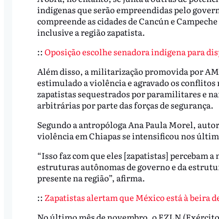
indígenas que serão empreendidas pelo gover
compreende as cidades de Cancún e Campeche e
inclusive a região zapatista.
::
Oposição escolhe senadora indígena para di
Além disso, a militarização promovida por AM
estimulado a violência e agravado os conflitos 
zapatistas sequestrados por paramilitares e n
arbitrárias por parte das forças de segurança.
Segundo a antropóloga Ana Paula Morel, autora
violência em Chiapas se intensificou nos últim
“Isso faz com que eles [zapatistas] percebam a
estruturas autônomas de governo e da estrutura
presente na região”, afirma.
::
Zapatistas alertam que México está à beira d
No último mês de novembro, o EZLN (Exército 