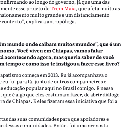
 confirmando ao longo do governo, já que uma das
tamente esse projeto do
Trem Maia
, que afeta muito as
ensionamento muito grande e um distanciamento
contexto”, explica a antropóloga.
ro “Um mundo onde caibam muitos mundos”, que é um
ônomo. Você viveu em Chiapas, vamos falar
stá acontecendo agora, mas queria saber de você
um tempo e como isso te instigou a fazer esse livro?
apatismo começa em 2013. Eu já acompanhava o
 eu fui para lá, junto de outros companheiros e
 educação popular aqui no Brasil comigo. E nessa
 que é algo que eles costumam fazer, de abrir diálogo
a de Chiapas. E eles fizeram essa iniciativa que foi a
tas das suas comunidades para que apoiadores e
o dessas comunidades. Então, foi uma proposta