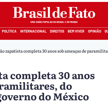
POLÍTICA
INTERNACIONAL
DIREITOS
BEM VIVER
OPINIÃO
Q
o zapatista completa 30 anos sob ameaças de paramilita
ta completa 30 anos
ramilitares, do
 governo do México