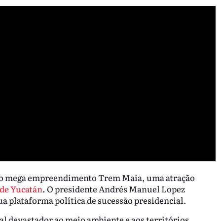
 do mega empreendimento Trem Maia, uma atração
de Yucatán
. O presidente Andrés Manuel Lopez
a plataforma política de sucessão presidencial.
ial devastador ao meio ambiente e aos territórios