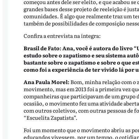
começou antes dele ser eleito, e que acabou se
grandes bases desse projeto de reeleição é jus
comunidades. É algo que realmente traz um t
também de possibilidades de composição nesse 
Confira a entrevista na íntegra:
Brasil de Fato: Ana, você é autora do liv
estudo sobre o zapatismo e seu sistema aut
bastante sobre o zapatismo e sobre o que e
como foi a experiência de ter vivido lá por 
Ana Paula Morel:
Bom, minha relação com o z
movimento, mas em 2013 foi a primeira vez que
companheiras que participavam de um grupo de
ocasião, o movimento fez uma atividade aberta,
com outros coletivos, com outras pessoas de for
“Escuelita Zapatista”.
Foi um momento que o movimento abriu as por
educandos vivessem, por um tempo, o cotidian