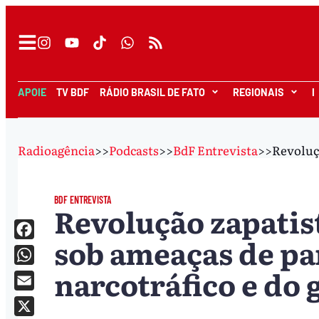
APOIE
TV BDF
RÁDIO BRASIL DE FATO
REGIONAIS
I
Radioagência
>>
Podcasts
>>
BdF Entrevista
>>
Revoluçã
BDF ENTREVISTA
Revolução zapatis
sob ameaças de pa
Facebook
narcotráfico e do
WhatsApp
Email