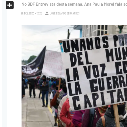
X
No BDF Entrevista desta semana, Ana Paula Morel fala s
Share
26.DEZ.2023 - 12:28
JOSÉ EDUARDO BERNARDES