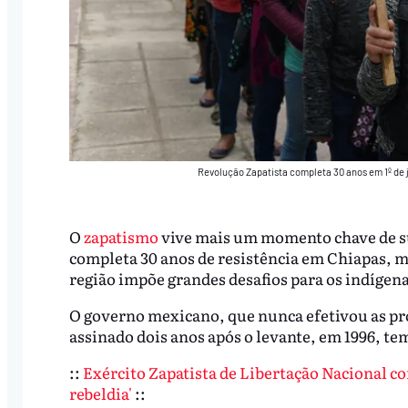
Revolução Zapatista completa 30 anos em 1º de
O
zapatismo
vive mais um momento chave de su
completa 30 anos de resistência em Chiapas, ma
região impõe grandes desafios para os indíge
O governo mexicano, que nunca efetivou as p
assinado dois anos após o levante, em 1996, tem
::
Exército Zapatista de Libertação Nacional co
rebeldia'
::