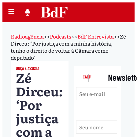
Radioagência
>>
Podcasts
>>
BdF Entrevista
>>
Zé
Dirceu: ‘Por justiça com a minha história,
tenho o direito de voltar à Câmara como
deputado’
OUÇA E ASSISTA
Zé
|
Newslett
Dirceu:
‘Por
justiça
com a