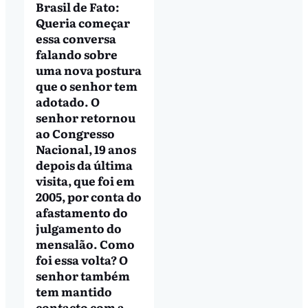
Brasil de Fato:
Queria começar
essa conversa
falando sobre
uma nova postura
que o senhor tem
adotado. O
senhor retornou
ao Congresso
Nacional, 19 anos
depois da última
visita, que foi em
2005, por conta do
afastamento do
julgamento do
mensalão. Como
foi essa volta? O
senhor também
tem mantido
contacto com a