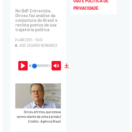
USO E POLÍTICA DE
PRIVACIDADE
No BdF Entrevista,
Dirceu faz análise da
conjuntura do Brasil e
revista pontos de sua
trajetória política
24.ABR.2024 - 10:03
JOSÉ EDUARDO BERNARDES
Play
Mute
Download
Dirceu afirmou que estava
sereno diante da volta à prisão
|
Crédito: Agência Brasil