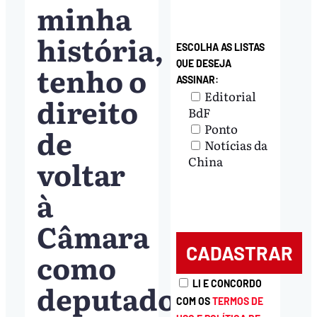
minha
história,
ESCOLHA AS LISTAS
QUE DESEJA
tenho o
ASSINAR:
Editorial
direito
BdF
Ponto
de
Notícias da
voltar
China
à
Câmara
como
deputado’
LI E CONCORDO
COM OS
TERMOS DE