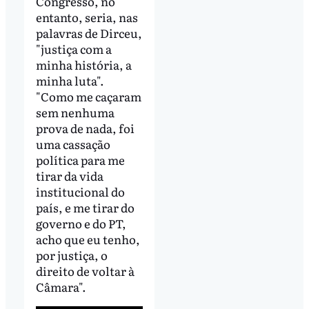
Congresso, no
entanto, seria, nas
palavras de Dirceu,
"justiça com a
minha história, a
minha luta".
"Como me caçaram
sem nenhuma
prova de nada, foi
uma cassação
política para me
tirar da vida
institucional do
país, e me tirar do
governo e do PT,
acho que eu tenho,
por justiça, o
direito de voltar à
Câmara".