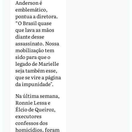
Anderson é
emblemático,
pontua a diretora.
“O Brasil quase
que lava as mãos
diante desse
assassinato. Nossa
mobilização tem
sido para que o
legado de Marielle
seja também esse,
que se vire a página
da impunidade".
Na última semana,
Ronnie Lessa e
Élcio de Queiroz,
executores
confessos dos
homicídios, foram