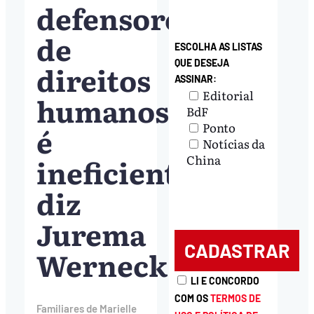
defensores
de
ESCOLHA AS LISTAS
QUE DESEJA
direitos
ASSINAR:
Editorial
humanos
BdF
Ponto
é
Notícias da
ineficiente,
China
diz
Jurema
Werneck
LI E CONCORDO
COM OS
TERMOS DE
Familiares de Marielle