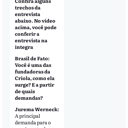
Confira alguns
trechos da
entrevista
abaixo. No vídeo
acima, você pode
conferir a
entrevista na
íntegra
Brasil de Fato:
Você é uma das
fundadoras da
Criola, como ela
surge? E a partir
de quais
demandas?
Jurema Werneck:
A principal
demanda para o