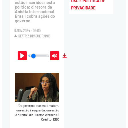
USO E POLÍTICA DE
estão inseridos nesta
política; diretora da
PRIVACIDADE
Anistia Internacional
Brasil cobra ações do
governo
6.NOV.2024 - 09:00
BEATRIZ DRAGUE RAMOS
Play
Mute
Download
“Os governos que mais matam,
ora estão à esquerda, ora estão
à direita”, diz Jurema Werneck.
|
Crédito: EBC