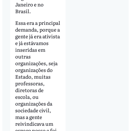
Janeiro e no
Brasil.
Essa era a principal
demanda, porque a
gente já era ativista
e já estávamos
inseridas em
outras
organizações, seja
organizações do
Estado, muitas
professoras,
diretoras de
escola, ou
organizações da
sociedade civil,
mas a gente
reivindicava um
espaço nosso e foi