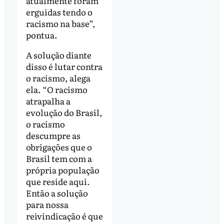
atualmente foram
erguidas tendo o
racismo na base”,
pontua.
A solução diante
disso é lutar contra
o racismo, alega
ela. “O racismo
atrapalha a
evolução do Brasil,
o racismo
descumpre as
obrigações que o
Brasil tem com a
própria população
que reside aqui.
Então a solução
para nossa
reivindicação é que