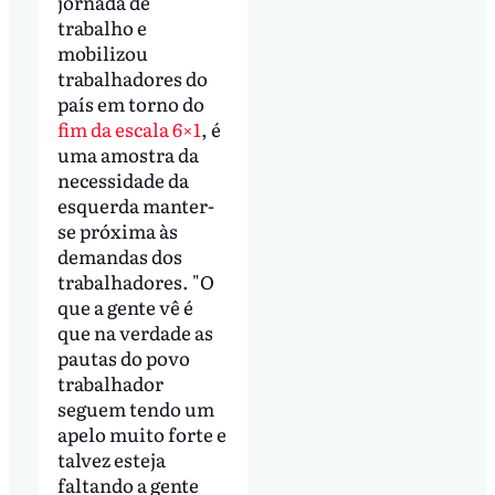
jornada de
trabalho e
mobilizou
trabalhadores do
país em torno do
fim da escala 6×1
, é
uma amostra da
necessidade da
esquerda manter-
se próxima às
demandas dos
trabalhadores. "O
que a gente vê é
que na verdade as
pautas do povo
trabalhador
seguem tendo um
apelo muito forte e
talvez esteja
faltando a gente