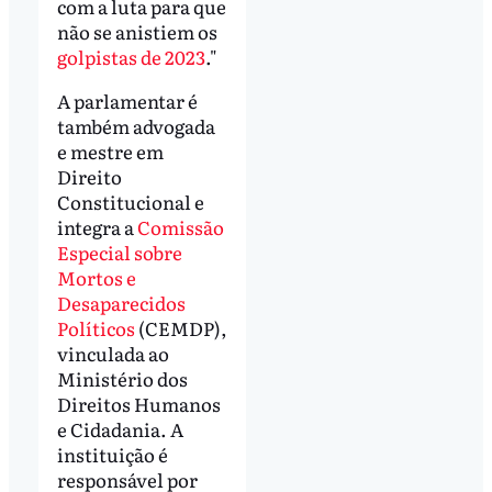
com a luta para que
não se anistiem os
golpistas de 2023
."
A parlamentar é
também advogada
e mestre em
Direito
Constitucional e
integra a
Comissão
Especial sobre
Mortos e
Desaparecidos
Políticos
(CEMDP),
vinculada ao
Ministério dos
Direitos Humanos
e Cidadania. A
instituição é
responsável por