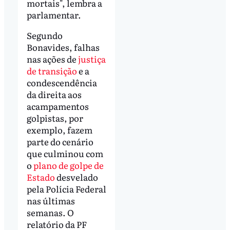
mortais", lembra a
parlamentar.
Segundo
Bonavides, falhas
nas ações de
justiça
de transição
e a
condescendência
da direita aos
acampamentos
golpistas, por
exemplo, fazem
parte do cenário
que culminou com
o
plano de golpe de
Estado
desvelado
pela Polícia Federal
nas últimas
semanas. O
relatório da PF