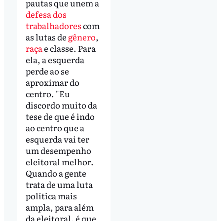
pautas que unem a
defesa dos
trabalhadores
com
as lutas de
gênero
,
raça
e classe. Para
ela, a esquerda
perde ao se
aproximar do
centro. "Eu
discordo muito da
tese de que é indo
ao centro que a
esquerda vai ter
um desempenho
eleitoral melhor.
Quando a gente
trata de uma luta
política mais
ampla, para além
da eleitoral, é que