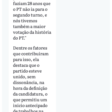
faziam 28 anos que
o PT não ia para o
segundo turno, e
nós tivemos
também a maior
votação da história
do PT."
Dentre os fatores
que contribuíram
para isso, ela
destaca que o
partido esteve
unido, sem
dissonância, na
hora da definição
da candidatura, o
que permitiu um
início antecipado
de trabalhos na