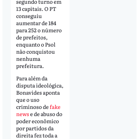
segundo turno em
13 capitais. O PT
conseguiu
aumentar de 184
para 252 o número
de prefeitos,
enquanto o Psol
não conquistou
nenhuma
prefeitura.
Para além da
disputa ideológica,
Bonavides aponta
que o uso
criminoso de
fake
news
e de abuso do
poder econômico
por partidos da
direita fez toda a