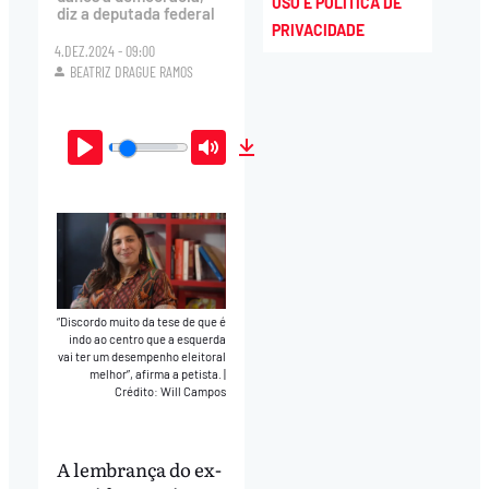
USO E POLÍTICA DE
diz a deputada federal
PRIVACIDADE
4.DEZ.2024 - 09:00
BEATRIZ DRAGUE RAMOS
Play
Mute
Download
“Discordo muito da tese de que é
indo ao centro que a esquerda
vai ter um desempenho eleitoral
melhor”, afirma a petista.
|
Crédito: Will Campos
A lembrança do ex-