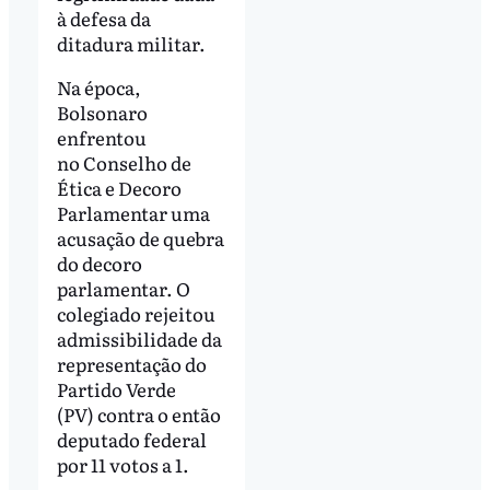
à defesa da
ditadura militar.
Na época,
Bolsonaro
enfrentou
no Conselho de
Ética e Decoro
Parlamentar uma
acusação de quebra
do decoro
parlamentar. O
colegiado rejeitou
admissibilidade da
representação do
Partido Verde
(PV) contra o então
deputado federal
por 11 votos a 1.