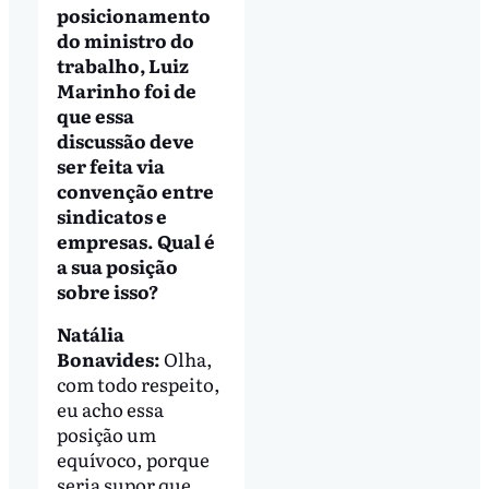
posicionamento
do ministro do
trabalho, Luiz
Marinho foi de
que essa
discussão deve
ser feita via
convenção entre
sindicatos e
empresas. Qual é
a sua posição
sobre isso?
Natália
Bonavides:
Olha,
com todo respeito,
eu acho essa
posição um
equívoco, porque
seria supor que