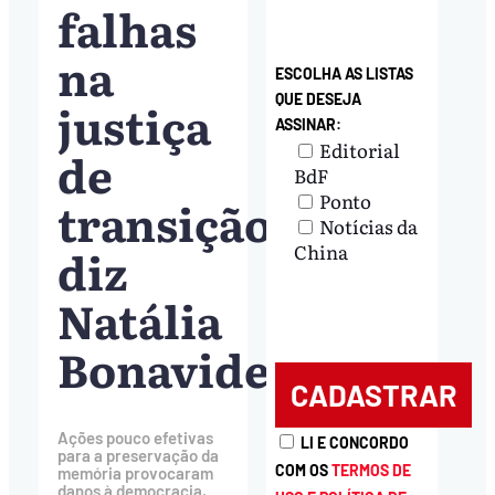
falhas
na
ESCOLHA AS LISTAS
QUE DESEJA
justiça
ASSINAR:
Editorial
de
BdF
Ponto
transição,
Notícias da
diz
China
Natália
Bonavides
Ações pouco efetivas
LI E CONCORDO
para a preservação da
COM OS
TERMOS DE
memória provocaram
danos à democracia,