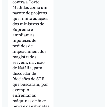
contra a Corte.
Medidas como um
pacote de projetos
que limita as ações
dos ministros do
Supremo e
ampliam as
hipóteses de
pedidos de
impeachment dos
magistrados
servem, na visão
de Natália, para
discordar de
"decisões do STF
que buscaram, por
exemplo,
enfrentar as
máquinas de fake
news e os gabinetes