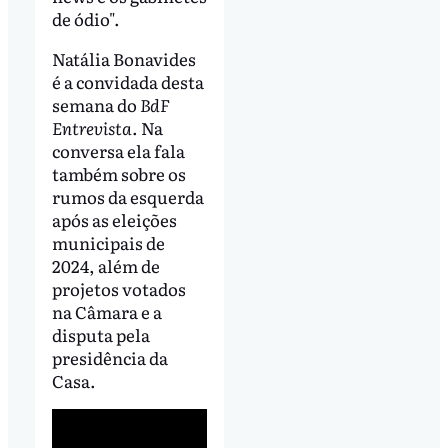
de ódio".
Natália Bonavides
é a convidada desta
semana do
BdF
Entrevista
. Na
conversa ela fala
também sobre os
rumos da esquerda
após as eleições
municipais de
2024, além de
projetos votados
na Câmara e a
disputa pela
presidência da
Casa.