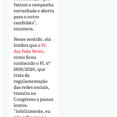
faziam a campanha
escrachada e aberta
para o outro
candidato",
enumera.
Nesse sentido, ela
lembra que o
PL
das Fake News
,
como ficou
conhecido o PL nº
2630/2020, que
trata da
regulamentação
das redes sociais,
tramita no
Congresso a passos
lentos.
"Infelizmente, eu
não acho que as