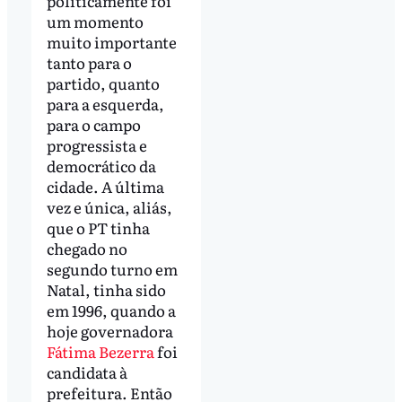
politicamente foi
um momento
muito importante
tanto para o
partido, quanto
para a esquerda,
para o campo
progressista e
democrático da
cidade. A última
vez e única, aliás,
que o PT tinha
chegado no
segundo turno em
Natal, tinha sido
em 1996, quando a
hoje governadora
Fátima Bezerra
foi
candidata à
prefeitura. Então