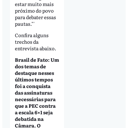
estar muito mais
próximo do povo
para debater essas
pautas."'
Confira alguns
trechos da
entrevista abaixo.
Brasil de Fato: Um
dos temas de
destaque nesses
últimos tempos
foi a conquista
das assinaturas
necessárias para
que a PEC contra
a escala 6×1 seja
debatida na
Câmara. O