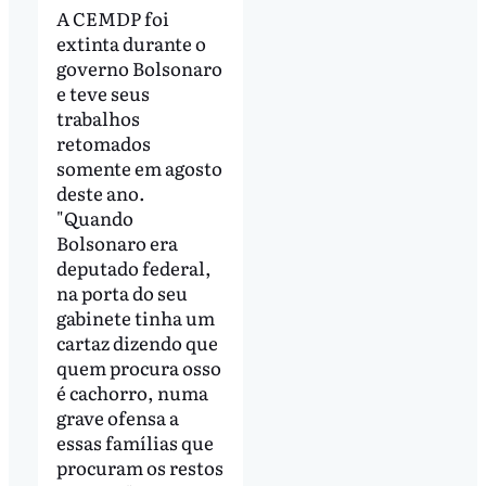
A CEMDP foi
extinta durante o
governo Bolsonaro
e teve seus
trabalhos
retomados
somente em agosto
deste ano.
"Quando
Bolsonaro era
deputado federal,
na porta do seu
gabinete tinha um
cartaz dizendo que
quem procura osso
é cachorro, numa
grave ofensa a
essas famílias que
procuram os restos