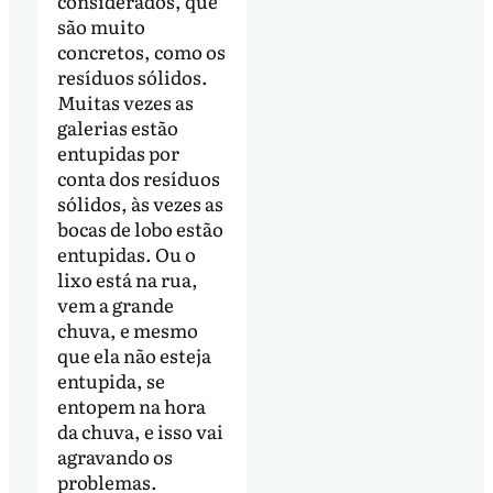
considerados, que
são muito
concretos, como os
resíduos sólidos.
Muitas vezes as
galerias estão
entupidas por
conta dos resíduos
sólidos, às vezes as
bocas de lobo estão
entupidas. Ou o
lixo está na rua,
vem a grande
chuva, e mesmo
que ela não esteja
entupida, se
entopem na hora
da chuva, e isso vai
agravando os
problemas.