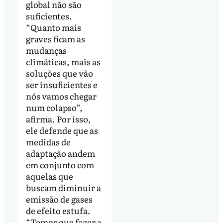
global não são
suficientes.
“Quanto mais
graves ficam as
mudanças
climáticas, mais as
soluções que vão
ser insuficientes e
nós vamos chegar
num colapso”,
afirma. Por isso,
ele defende que as
medidas de
adaptação andem
em conjunto com
aquelas que
buscam diminuir a
emissão de gases
de efeito estufa.
“Temos que fazer a