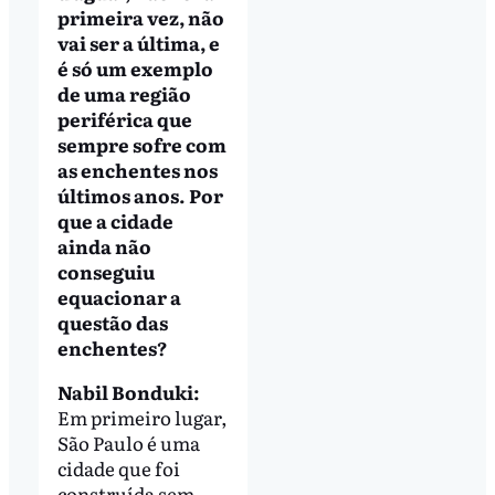
primeira vez, não
vai ser a última, e
é só um exemplo
de uma região
periférica que
sempre sofre com
as enchentes nos
últimos anos. Por
que a cidade
ainda não
conseguiu
equacionar a
questão das
enchentes?
Nabil Bonduki:
Em primeiro lugar,
São Paulo é uma
cidade que foi
construída sem