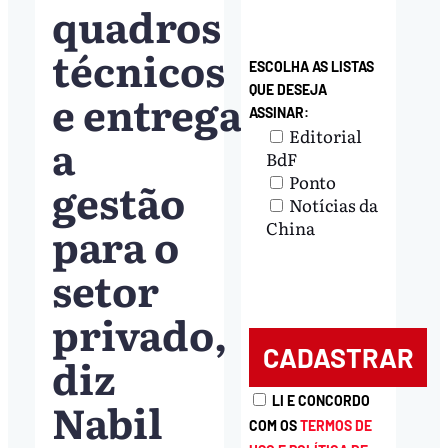
quadros
técnicos
ESCOLHA AS LISTAS
QUE DESEJA
e entrega
ASSINAR:
Editorial
a
BdF
Ponto
gestão
Notícias da
para o
China
setor
privado,
diz
Nabil
LI E CONCORDO
COM OS
TERMOS DE