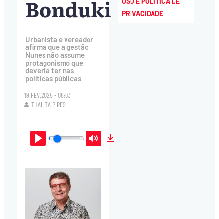
Bonduki
USO E POLÍTICA DE
PRIVACIDADE
Urbanista e vereador
afirma que a gestão
Nunes não assume
protagonismo que
deveria ter nas
políticas públicas
19.FEV.2025 - 08:03
THALITA PIRES
Play
Mute
Download