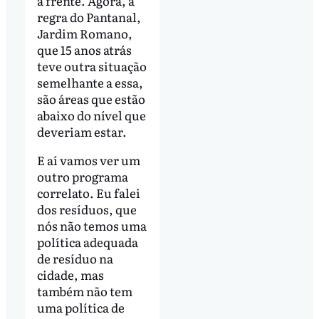
a frente. Agora, a
regra do Pantanal,
Jardim Romano,
que 15 anos atrás
teve outra situação
semelhante a essa,
são áreas que estão
abaixo do nível que
deveriam estar.
E aí vamos ver um
outro programa
correlato. Eu falei
dos resíduos, que
nós não temos uma
política adequada
de resíduo na
cidade, mas
também não tem
uma política de