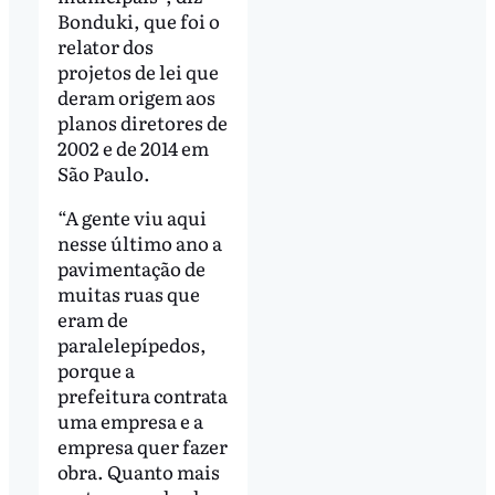
Bonduki, que foi o
relator dos
projetos de lei que
deram origem aos
planos diretores de
2002 e de 2014 em
São Paulo.
“A gente viu aqui
nesse último ano a
pavimentação de
muitas ruas que
eram de
paralelepípedos,
porque a
prefeitura contrata
uma empresa e a
empresa quer fazer
obra. Quanto mais