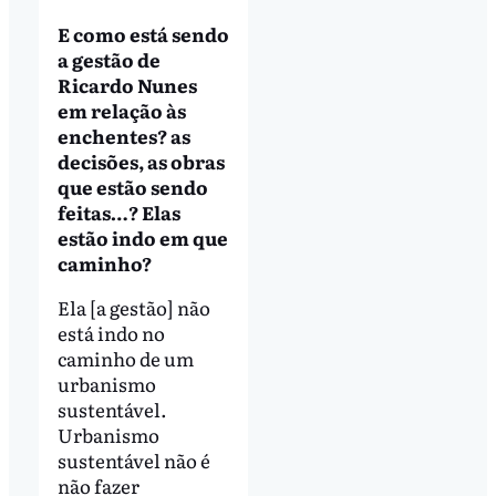
E como está sendo
a gestão de
Ricardo Nunes
em relação às
enchentes? as
decisões, as obras
que estão sendo
feitas…? Elas
estão indo em que
caminho?
Ela [a gestão] não
está indo no
caminho de um
urbanismo
sustentável.
Urbanismo
sustentável não é
não fazer