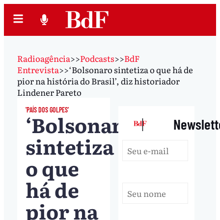
Radioagência
>>
Podcasts
>>
BdF
Entrevista
>>
‘Bolsonaro sintetiza o que há de
pior na história do Brasil’, diz historiador
Lindener Pareto
'PAÍS DOS GOLPES'
‘Bolsonaro
|
Newslett
sintetiza
o que
há de
pior na