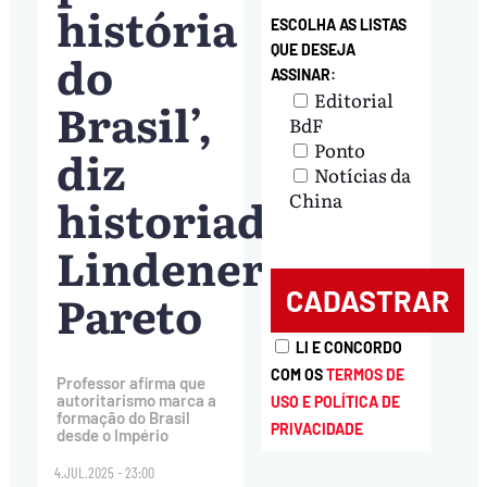
história
ESCOLHA AS LISTAS
QUE DESEJA
do
ASSINAR:
Editorial
Brasil’,
BdF
Ponto
diz
Notícias da
historiador
China
Lindener
Pareto
LI E CONCORDO
COM OS
TERMOS DE
Professor afirma que
autoritarismo marca a
USO E POLÍTICA DE
formação do Brasil
PRIVACIDADE
desde o Império
4.JUL.2025 - 23:00