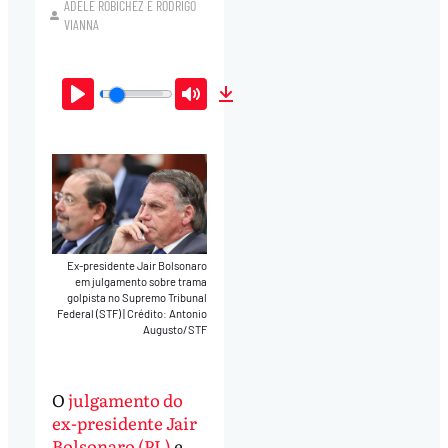
ADELE ROBICHEZ
E
RODRIGO
VIANNA
Play
Mute
Download
Ex-presidente Jair Bolsonaro
em julgamento sobre trama
golpista no Supremo Tribunal
Federal (STF)
|
Crédito: Antonio
Augusto/STF
O
julgamento do
ex-presidente Jair
Bolsonaro (PL)
e