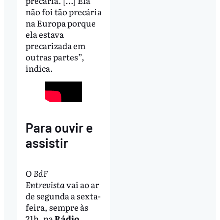
precária. […] Ela
não foi tão precária
na Europa porque
ela estava
precarizada em
outras partes”,
indica.
Para ouvir e
assistir
O
BdF
Entrevista
vai ao ar
de segunda a sexta-
feira, sempre às
21h, na
Rádio