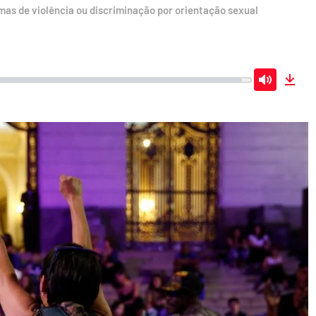
imas de violência ou discriminação por orientação sexual
Mute
Dow