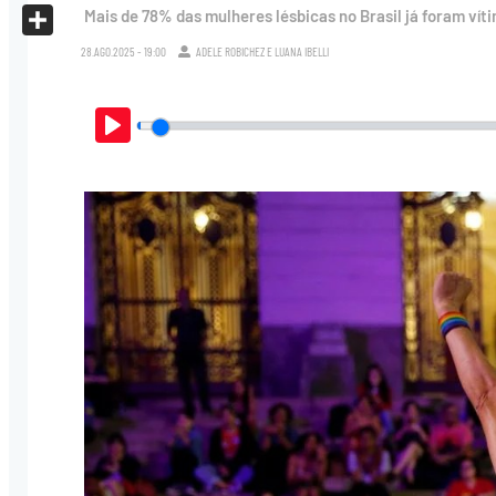
X
Mais de 78% das mulheres lésbicas no Brasil já foram vít
Share
28.AGO.2025 - 19:00
ADELE ROBICHEZ
E
LUANA IBELLI
Play