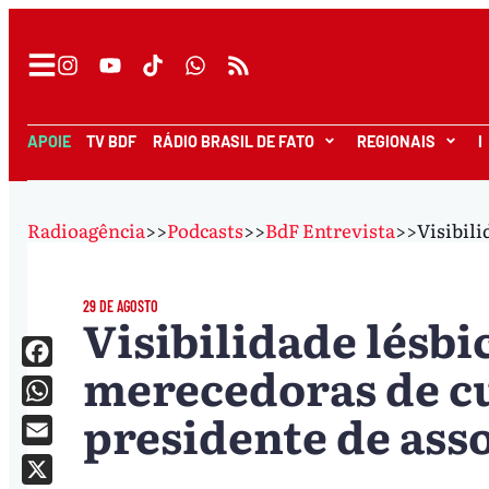
APOIE
TV BDF
RÁDIO BRASIL DE FATO
REGIONAIS
I
Radioagência
>>
Podcasts
>>
BdF Entrevista
>>
Visibili
29 DE AGOSTO
Visibilidade lésbi
merecedoras de cu
Facebook
presidente de ass
WhatsApp
Email