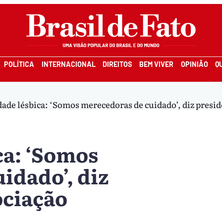
POLÍTICA
INTERNACIONAL
DIREITOS
BEM VIVER
OPINIÃO
Q
dade lésbica: ‘Somos merecedoras de cuidado’, diz presid
ca: ‘Somos
idado’, diz
ociação