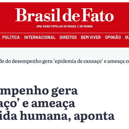
POLÍTICA
INTERNACIONAL
DIREITOS
BEM VIVER
OPINIÃO
Q
de do desempenho gera ‘epidemia de cansaço’ e ameaça c
empenho gera
aço’ e ameaça
vida humana, aponta