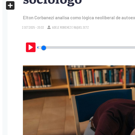
X
Share
Elton Corbanezi analisa como lógica neoliberal de autoe
2.SET.2025 - 20:32
ADELE ROBICHEZ
E
RAQUEL SETZ
Play