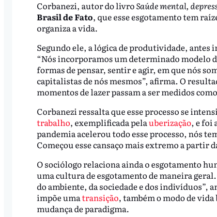
Corbanezi, autor do livro
Saúde mental, depress
Brasil de Fato
, que esse esgotamento tem raí
organiza a vida.
Segundo ele, a lógica de produtividade, antes i
“Nós incorporamos um determinado modelo de 
formas de pensar, sentir e agir, em que nós s
capitalistas de nós mesmos”, afirma. O result
momentos de lazer passam a ser medidos como
Corbanezi ressalta que esse processo se intens
trabalho
, exemplificada pela
uberização
, e foi
pandemia acelerou todo esse processo, nós tem
Começou esse cansaço mais extremo a partir daí
O sociólogo relaciona ainda o esgotamento h
uma cultura de esgotamento de maneira geral.
do ambiente, da sociedade e dos indivíduos”, a
impõe uma
transição
, também o modo de vida 
mudança de paradigma.