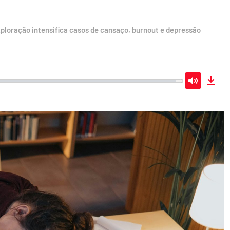
xploração intensifica casos de cansaço, burnout e depressão
Mute
Dow