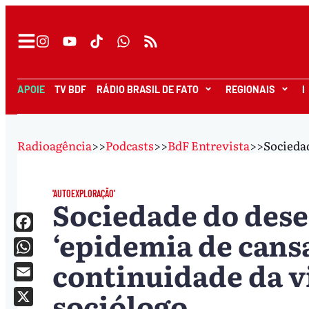
APOIE
TV BDF
RÁDIO BRASIL DE FATO
REGIONAIS
I
Radioagência
>>
Podcasts
>>
BdF Entrevista
>>
Socieda
'AUTOEXPLORAÇÃO'
Sociedade do des
‘epidemia de cans
Facebook
continuidade da 
WhatsApp
Email
sociólogo