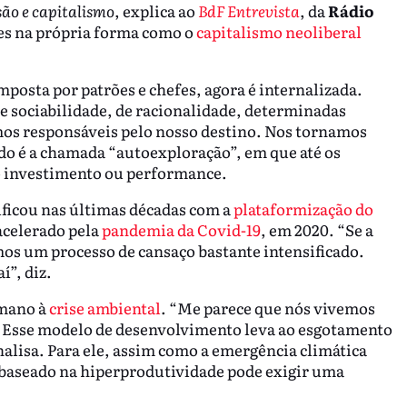
ão e capitalismo
, explica ao
BdF Entrevista
, da
Rádio
zes na própria forma como o
capitalismo neoliberal
mposta por patrões e chefes, agora é internalizada.
sociabilidade, de racionalidade, determinadas
omos responsáveis pelo nosso destino. Nos tornamos
ado é a chamada “autoexploração”, em que até os
 investimento ou performance.
ificou nas últimas décadas com a
plataformização do
 acelerado pela
pandemia da Covid-19
, em 2020. “Se a
os um processo de cansaço bastante intensificado.
”, diz.
umano à
crise ambiental
. “Me parece que nós vivemos
 Esse modelo de desenvolvimento leva ao esgotamento
nalisa. Para ele, assim como a emergência climática
baseado na hiperprodutividade pode exigir uma