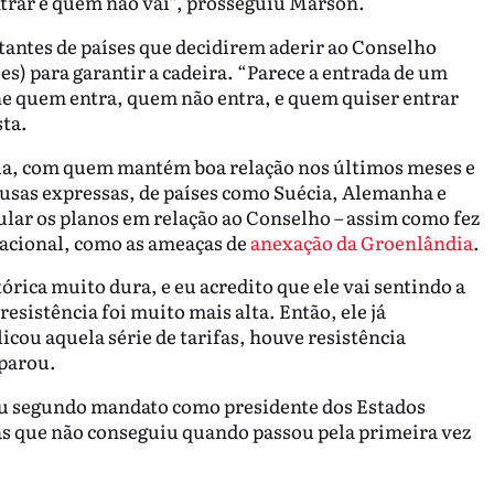
ntrar e quem não vai”, prosseguiu Marson.
tantes de países que decidirem aderir ao Conselho
es) para garantir a cadeira. “Parece a entrada de um
he quem entra, quem não entra, e quem quiser entrar
sta.
la, com quem mantém boa relação nos últimos meses e
usas expressas, de países como Suécia, Alemanha e
lar os planos em relação ao Conselho – assim como fez
nacional, como as ameaças de
anexação da Groenlândia
.
órica muito dura, e eu acredito que ele vai sentindo a
esistência foi muito mais alta. Então, ele já
icou aquela série de tarifas, houve resistência
mparou.
seu segundo mandato como presidente dos Estados
as que não conseguiu quando passou pela primeira vez