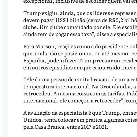
excepcional, inclusive de escolher quem vai e
Trump exigiu, ainda, que os líderes e represen
devem pagar US$ 1 bilhão (cerca de R$ 5,2 bilhõ
clube. Um clube comandado por ele. Ele escol
ainda tem de pagar essa taxa”, disse a especiali
Para Marson, reações como a do presidente Lu
que ainda não se posicionou, ou até mesmo rec
Espanha, podem fazer Trump recuar ou recalcu
em outros episódios em que criou ruído inter
“Ele é uma pessoa de muita bravata, de uma ret
temperatura internacional. Na Groenlândia, a r
retrocedeu. A mesma coisa com as tarifas. Publ
internacional, ele começou a retroceder”, co
A avaliação da especialista é que Trump, em 
Unidos, tenta colocar em prática algumas cois
pela Casa Branca, entre 2017 e 2021.