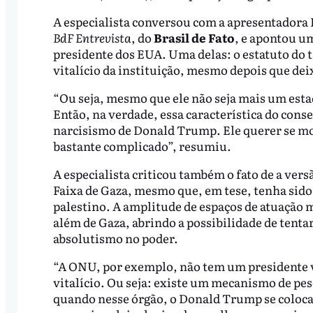
A especialista conversou com a apresentadora R
BdF Entrevista
, do
Brasil de Fato
, e apontou u
presidente dos EUA. Uma delas: o estatuto do 
vitalício da instituição, mesmo depois que deix
“Ou seja, mesmo que ele não seja mais um estad
Então, na verdade, essa característica do conse
narcisismo de Donald Trump. Ele querer se mos
bastante complicado”, resumiu.
A especialista criticou também o fato de a ver
Faixa de Gaza, mesmo que, em tese, tenha sido 
palestino. A amplitude de espaços de atuação 
além de Gaza, abrindo a possibilidade de tent
absolutismo no poder.
“A ONU, por exemplo, não tem um presidente v
vitalício. Ou seja: existe um mecanismo de pes
quando nesse órgão, o Donald Trump se coloca c