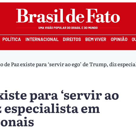
POLÍTICA
INTERNACIONAL
DIREITOS
BEM VIVER
OPINIÃO
Q
 de Paz existe para ‘servir ao ego’ de Trump, diz especia
iste para ‘servir ao
 especialista em
ionais