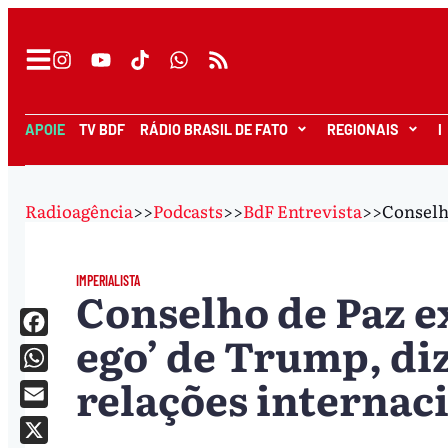
APOIE
TV BDF
RÁDIO BRASIL DE FATO
REGIONAIS
I
Radioagência
>>
Podcasts
>>
BdF Entrevista
>>
Conselho
IMPERIALISTA
Conselho de Paz ex
ego’ de Trump, diz
Facebook
relações internac
WhatsApp
Email