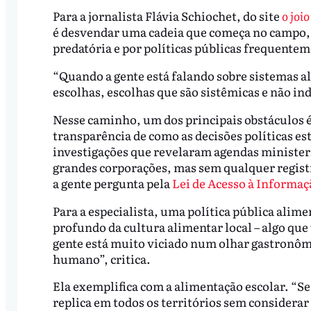
Para a jornalista Flávia Schiochet, do site
o joio
é desvendar uma cadeia que começa no campo, p
predatória e por políticas públicas frequente
“Quando a gente está falando sobre sistemas a
escolhas, escolhas que são sistêmicas e não in
Nesse caminho, um dos principais obstáculos é a
transparência de como as decisões políticas est
investigações que revelaram agendas ministeri
grandes corporações, mas sem qualquer registr
a gente pergunta pela
Lei de Acesso à Informaç
Para a especialista, uma política pública alim
profundo da cultura alimentar local – algo que
gente está muito viciado num olhar gastronôm
humano”, critica.
Ela exemplifica com a alimentação escolar. “S
replica em todos os territórios sem considera