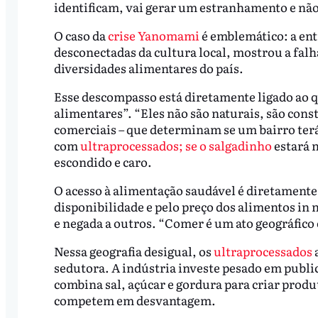
identificam, vai gerar um estranhamento e não
O caso da
crise Yanomami
é emblemático: a ent
desconectadas da cultura local, mostrou a fal
diversidades alimentares do país.
Esse descompasso está diretamente ligado ao 
alimentares”. “Eles não são naturais, são const
comerciais – que determinam se um bairro ter
com
ultraprocessados; se o salgadinho
estará n
escondido e caro.
O acesso à alimentação saudável é diretamente 
disponibilidade e pelo preço dos alimentos in 
e negada a outros. “Comer é um ato geográfico e
Nessa geografia desigual, os
ultraprocessados
sedutora. A indústria investe pesado em publ
combina sal, açúcar e gordura para criar produ
competem em desvantagem.