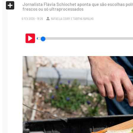
X
Jornalista Flávia Schiochet aponta que são escolhas pol
frescos ou só ultraprocessados
Share
6.FEV.2026 - 18:26
RAFAELLA COURY
E
TABITHA RAMALHO
Play