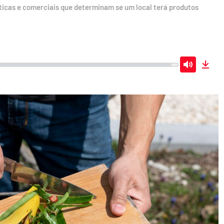
íticas e comerciais que determinam se um local terá produtos
Mute
Dow