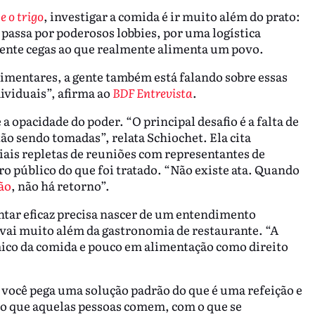
 e o trigo
, investigar a comida é ir muito além do prato:
assa por poderosos lobbies, por uma logística
mente cegas ao que realmente alimenta um povo.
limentares, a gente também está falando sobre essas
dividuais”, afirma ao
BDF Entrevista
.
 opacidade do poder. “O principal desafio é a falta de
ão sendo tomadas”, relata Schiochet. Ela cita
ais repletas de reuniões com representantes de
o público do que foi tratado. “Não existe ata. Quando
ão
, não há retorno”.
entar eficaz precisa nascer de um entendimento
 vai muito além da gastronomia de restaurante. “A
ico da comida e pouco em alimentação como direito
e você pega uma solução padrão do que é uma refeição e
r o que aquelas pessoas comem, com o que se