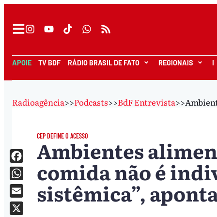
APOIE
TV BDF
RÁDIO BRASIL DE FATO
REGIONAIS
I
Radioagência
>>
Podcasts
>>
BdF Entrevista
>>
Ambiente
CEP DEFINE O ACESSO
Ambientes aliment
comida não é indi
Facebook
sistêmica”, aponta
WhatsApp
Email