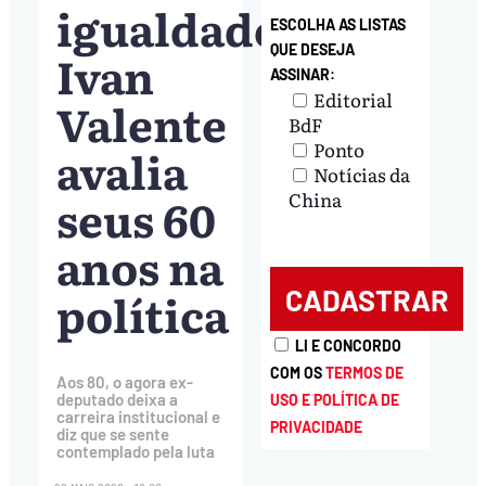
igualdade:
ESCOLHA AS LISTAS
QUE DESEJA
Ivan
ASSINAR:
Editorial
Valente
BdF
Ponto
avalia
Notícias da
seus 60
China
anos na
política
LI E CONCORDO
COM OS
TERMOS DE
Aos 80, o agora ex-
deputado deixa a
USO E POLÍTICA DE
carreira institucional e
PRIVACIDADE
diz que se sente
contemplado pela luta