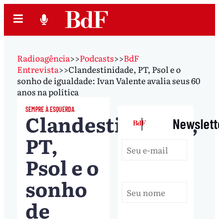
Radioagência
>>
Podcasts
>>
BdF
Entrevista
>>
Clandestinidade, PT, Psol e o
sonho de igualdade: Ivan Valente avalia seus 60
anos na política
SEMPRE À ESQUERDA
Clandestinidade,
|
Newslett
PT,
Psol e o
sonho
de