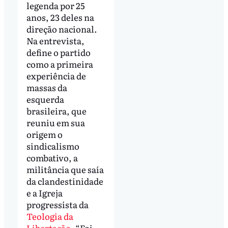
legenda por 25
anos, 23 deles na
direção nacional.
Na entrevista,
define o partido
como a primeira
experiência de
massas da
esquerda
brasileira, que
reuniu em sua
origem o
sindicalismo
combativo, a
militância que saía
da clandestinidade
e a Igreja
progressista da
Teologia da
Libertação
. “Foi