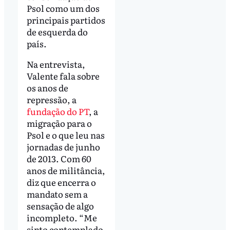
Psol como um dos
principais partidos
de esquerda do
país.
Na entrevista,
Valente fala sobre
os anos de
repressão, a
fundação do PT
, a
migração para o
Psol e o que leu nas
jornadas de junho
de 2013. Com 60
anos de militância,
diz que encerra o
mandato sem a
sensação de algo
incompleto. “Me
sinto contemplado