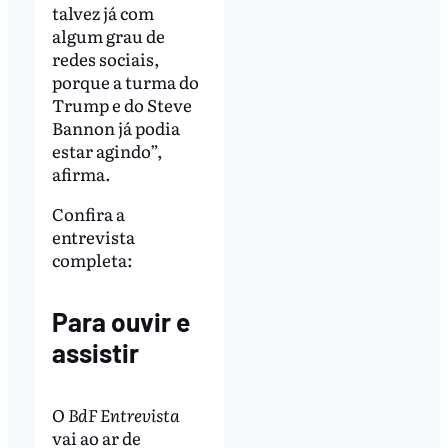
talvez já com
algum grau de
redes sociais,
porque a turma do
Trump e do Steve
Bannon já podia
estar agindo”,
afirma.
Confira a
entrevista
completa:
Para ouvir e
assistir
O
BdF Entrevista
vai ao ar de