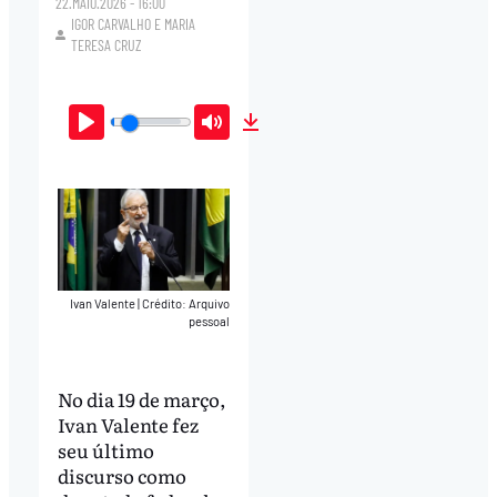
22.MAIO.2026 - 16:00
IGOR CARVALHO
E
MARIA
TERESA CRUZ
Play
Mute
Download
Ivan Valente
|
Crédito: Arquivo
pessoal
No dia 19 de março,
Ivan Valente fez
seu último
discurso como