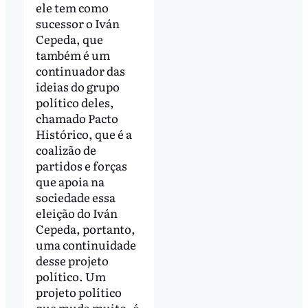
ele tem como
sucessor o Iván
Cepeda, que
também é um
continuador das
ideias do grupo
político deles,
chamado Pacto
Histórico, que é a
coalizão de
partidos e forças
que apoia na
sociedade essa
eleição do Iván
Cepeda, portanto,
uma continuidade
desse projeto
político. Um
projeto político
que muda muito, é