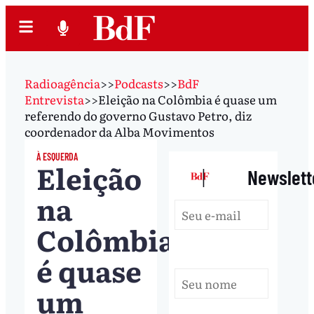
Radioagência
>>
Podcasts
>>
BdF
Entrevista
>>
Eleição na Colômbia é quase um
referendo do governo Gustavo Petro, diz
coordenador da Alba Movimentos
À ESQUERDA
Eleição
|
Newslett
na
Colômbia
é quase
um