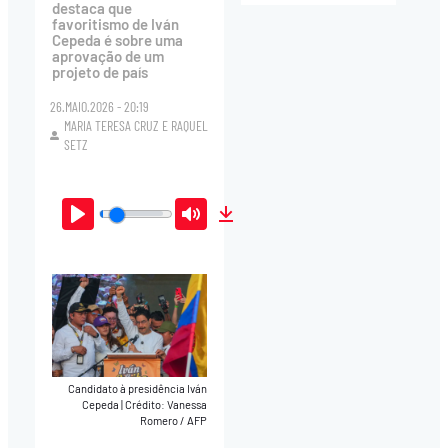
destaca que
favoritismo de Iván
Cepeda é sobre uma
aprovação de um
projeto de país
26.MAIO.2026 - 20:19
MARIA TERESA CRUZ
E
RAQUEL
SETZ
Play
Mute
Download
Candidato à presidência Iván
Cepeda
|
Crédito: Vanessa
Romero / AFP