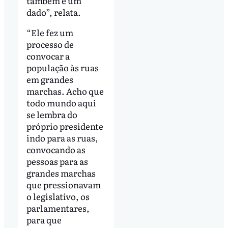
também é um
dado”, relata.
“Ele fez um
processo de
convocar a
população às ruas
em grandes
marchas. Acho que
todo mundo aqui
se lembra do
próprio presidente
indo para as ruas,
convocando as
pessoas para as
grandes marchas
que pressionavam
o legislativo, os
parlamentares,
para que