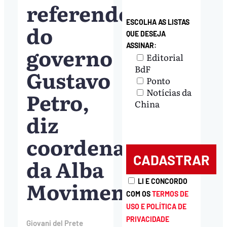
referendo
ESCOLHA AS LISTAS
do
QUE DESEJA
ASSINAR:
governo
Editorial
BdF
Gustavo
Ponto
Notícias da
Petro,
China
diz
coordenador
da Alba
Movimentos
LI E CONCORDO
COM OS
TERMOS DE
USO E POLÍTICA DE
PRIVACIDADE
Giovani del Prete