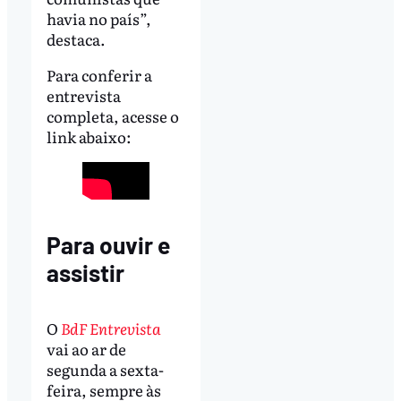
havia no país”,
destaca.
Para conferir a
entrevista
completa, acesse o
link abaixo:
Para ouvir e
assistir
O
BdF Entrevista
vai ao ar de
segunda a sexta-
feira, sempre às