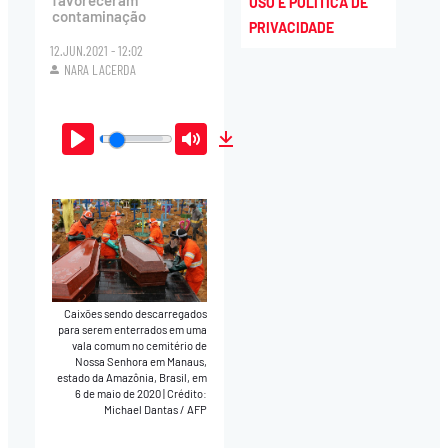
favoreceram
USO E POLÍTICA DE
contaminação
PRIVACIDADE
12.JUN.2021 - 12:02
NARA LACERDA
Play
Mute
Download
Caixões sendo descarregados
para serem enterrados em uma
vala comum no cemitério de
Nossa Senhora em Manaus,
estado da Amazônia, Brasil, em
6 de maio de 2020
|
Crédito:
Michael Dantas / AFP