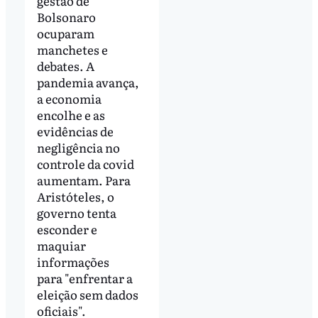
gestão de
Bolsonaro
ocuparam
manchetes e
debates. A
pandemia avança,
a economia
encolhe e as
evidências de
negligência no
controle da covid
aumentam. Para
Aristóteles, o
governo tenta
esconder e
maquiar
informações
para "enfrentar a
eleição sem dados
oficiais".