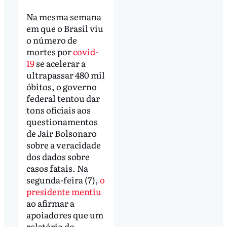
Na mesma semana
em que o Brasil viu
o número de
mortes por
covid-
19
se acelerar a
ultrapassar 480 mil
óbitos, o governo
federal tentou dar
tons oficiais aos
questionamentos
de Jair Bolsonaro
sobre a veracidade
dos dados sobre
casos fatais. Na
segunda-feira (7),
o
presidente mentiu
ao afirmar a
apoiadores que um
relatório do