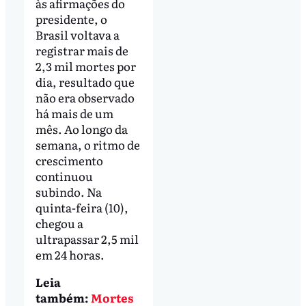
às afirmações do
presidente, o
Brasil voltava a
registrar mais de
2,3 mil mortes por
dia, resultado que
não era observado
há mais de um
mês. Ao longo da
semana, o ritmo de
crescimento
continuou
subindo. Na
quinta-feira (10),
chegou a
ultrapassar 2,5 mil
em 24 horas.
Leia
também:
Mortes