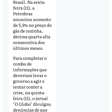
Brasil. Na sexta-
feira (11), a
Petrobras
anunciou aumento
de 5,9% no preço do
gás de cozinha,
décima quarta alta
consecutiva dos
últimos meses.
Para completar o
combo de
informações que
deveriam levar o
governo a agir e
tentar conter a
crise, na quinta-
feira (11), o jornal
"O Globo" divulgou
denúncias de que