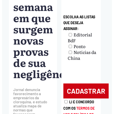
semana
em que
ESCOLHA AS LISTAS
QUE DESEJA
surgem
ASSINAR:
Editorial
novas
BdF
Ponto
provas
Notícias da
de sua
China
negligência
Jornal denuncia
favorecimento a
empresários da
cloroquina, e estudo
LI E CONCORDO
atualiza mapa de
COM OS
TERMOS DE
normas que