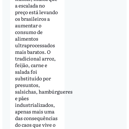
a escalada no
preço está levando
os brasileiros a
aumentar o
consumo de
alimentos
ultraprocessados
mais baratos. O
tradicional arroz,
feijão, carne e
salada foi
substituído por
presuntos,
salsichas, hambúrgueres
e pães
industrializados,
apenas mais uma
das consequências
do caos que vive o