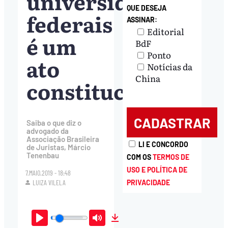
universidades
QUE DESEJA
federais
ASSINAR:
Editorial
é um
BdF
Ponto
ato
Notícias da
China
constitucional?
Saiba o que diz o
advogado da
Associação Brasileira
LI E CONCORDO
de Juristas, Márcio
Tenenbau
COM OS
TERMOS DE
USO E POLÍTICA DE
7.MAIO.2019 - 18:48
LUIZA VILELA
PRIVACIDADE