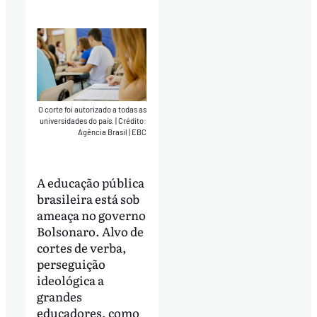
Play
Mute
Download
O corte foi autorizado a todas as
universidades do país.
|
Crédito:
Agência Brasil | EBC
A educação pública
brasileira está sob
ameaça no governo
Bolsonaro. Alvo de
cortes de verba,
perseguição
ideológica a
grandes
educadores, como