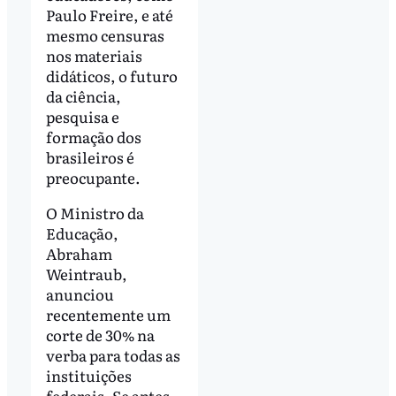
Paulo Freire, e até
mesmo censuras
nos materiais
didáticos, o futuro
da ciência,
pesquisa e
formação dos
brasileiros é
preocupante.
O Ministro da
Educação,
Abraham
Weintraub,
anunciou
recentemente um
corte de 30% na
verba para todas as
instituições
federais. Se antes,