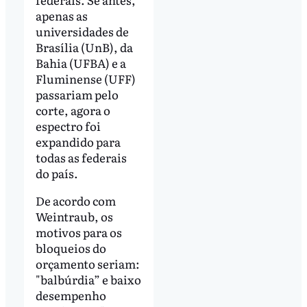
apenas as
universidades de
Brasília (UnB), da
Bahia (UFBA) e a
Fluminense (UFF)
passariam pelo
corte, agora o
espectro foi
expandido para
todas as federais
do país.
De acordo com
Weintraub, os
motivos para os
bloqueios do
orçamento seriam:
"balbúrdia” e baixo
desempenho