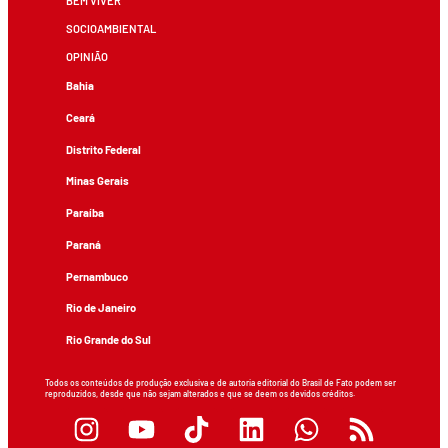
BEM VIVER
SOCIOAMBIENTAL
OPINIÃO
Bahia
Ceará
Distrito Federal
Minas Gerais
Paraíba
Paraná
Pernambuco
Rio de Janeiro
Rio Grande do Sul
Todos os conteúdos de produção exclusiva e de autoria editorial do Brasil de Fato podem ser
reproduzidos, desde que não sejam alterados e que se deem os devidos créditos.