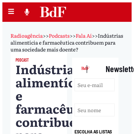
Radioagência
>>
Podcasts
>>
Fala Aí
>>
Indústrias
alimentícia e farmacêutica contribuem para
uma sociedade mais doente?
PODCAST
Indústrias
|
Newslett
alimentícia
e
farmacêutica
contribuem
ESCOLHA AS LISTAS