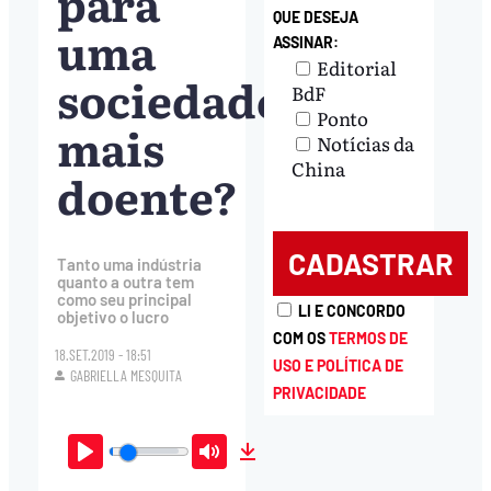
para
QUE DESEJA
uma
ASSINAR:
Editorial
sociedade
BdF
Ponto
mais
Notícias da
China
doente?
Tanto uma indústria
quanto a outra tem
como seu principal
LI E CONCORDO
objetivo o lucro
COM OS
TERMOS DE
18.SET.2019 - 18:51
USO E POLÍTICA DE
GABRIELLA MESQUITA
PRIVACIDADE
Play
Mute
Download