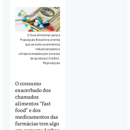
O Guia Alimentar para a
População Brasileira orienta
que se evite os alimentos
industrializados e
ultraprocessados por excesso
de gorduras
|
Crédito:
Reprodução
O consumo
exacerbado dos
chamados
alimentos “fast
food” e dos
medicamentos das
farmácias tem algo
em comum: Ambos