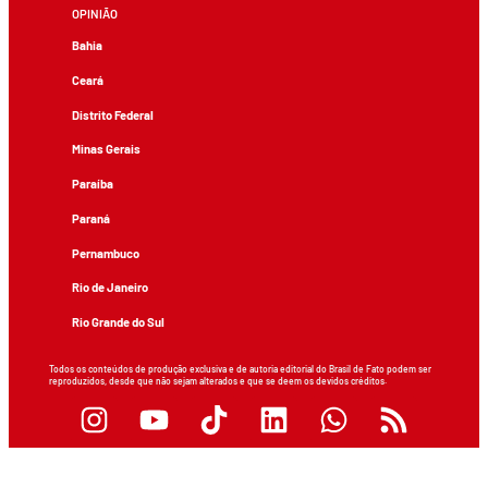
OPINIÃO
Bahia
Ceará
Distrito Federal
Minas Gerais
Paraíba
Paraná
Pernambuco
Rio de Janeiro
Rio Grande do Sul
Todos os conteúdos de produção exclusiva e de autoria editorial do Brasil de Fato podem ser
reproduzidos, desde que não sejam alterados e que se deem os devidos créditos.