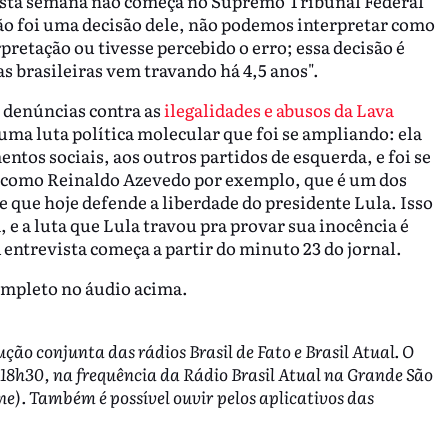
desta semana não começa no Supremo Tribunal Federal
não foi uma decisão dele, não podemos interpretar como
rpretação ou tivesse percebido o erro; essa decisão é
as brasileiras vem travando há 4,5 anos".
s denúncias contra as
ilegalidades e abusos da Lava
uma luta política molecular que foi se ampliando: ela
ntos sociais, aos outros partidos de esquerda, e foi se
s como Reinaldo Azevedo por exemplo, que é um dos
 que hoje defende a liberdade do presidente Lula. Isso
a, e a luta que Lula travou pra provar sua inocência é
entrevista começa a partir do minuto 23 do jornal.
completo no áudio acima.
ção conjunta das rádios Brasil de Fato e Brasil Atual. O
 18h30, na frequência da Rádio Brasil Atual na Grande São
ine). Também é possível ouvir pelos aplicativos das