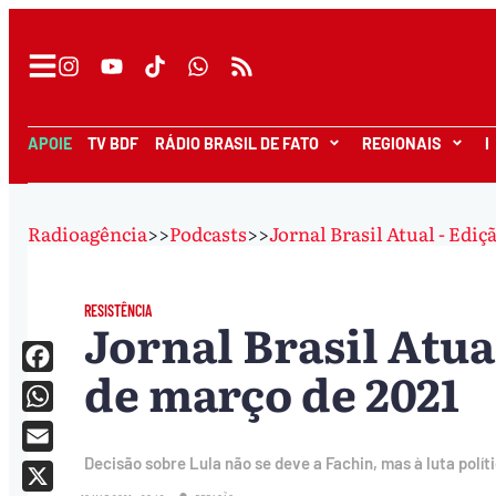
APOIE
TV BDF
RÁDIO BRASIL DE FATO
REGIONAIS
I
Radioagência
>>
Podcasts
>>
Jornal Brasil Atual - Ediç
RESISTÊNCIA
Jornal Brasil Atua
de março de 2021
Facebook
WhatsApp
Decisão sobre Lula não se deve a Fachin, mas à luta polít
Email