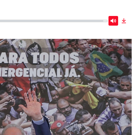
Mute
Dow