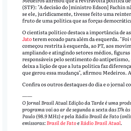
Medeiros afirmou que a reviravolta política 
(STF): "A decisão do [ministro Edson] Fachin 
se ele, juridicamente, tivesse feito uma reinte
fruto de uma política que as forças democrátic
O cientista político destaca a importância de a
Jato
terem ecoado para além da esquerda. "Foi 
começou restrita à esquerda, ao PT, aos movime
ampliando e atingindo setores médios, figura
responsáveis pelo sentimento do antipetismo, e
deixa a lição de que a luta política faz diferenç
que gerou essa mudança", afirmou Medeiros. A 
Confira os outros destaques do dia e o jornal 
——
O Jornal Brasil Atual Edição da Tarde é uma produ
programa vai ao ar de segunda a sexta das 17h às
Paulo (98.9 MHz) e pela Rádio Brasil de Fato (onl
emissoras:
Brasil de Fato
e
Rádio Brasil Atual
.