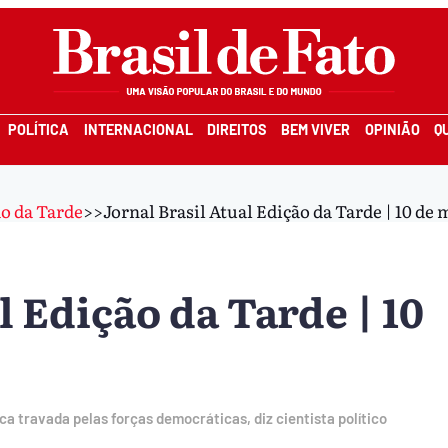
POLÍTICA
INTERNACIONAL
DIREITOS
BEM VIVER
OPINIÃO
Q
ão da Tarde
>>
Jornal Brasil Atual Edição da Tarde | 10 de 
l Edição da Tarde | 10
ica travada pelas forças democráticas, diz cientista político