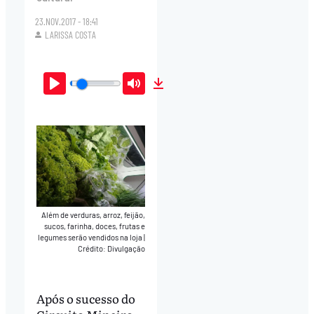
23.NOV.2017 - 18:41
LARISSA COSTA
Play
Mute
Download
Além de verduras, arroz, feijão,
sucos, farinha, doces, frutas e
legumes serão vendidos na loja
|
Crédito: Divulgação
Após o sucesso do