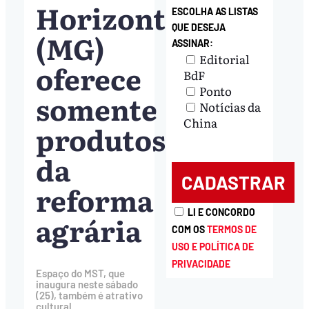
Horizonte
ESCOLHA AS LISTAS
QUE DESEJA
(MG)
ASSINAR:
Editorial
oferece
BdF
Ponto
somente
Notícias da
China
produtos
da
reforma
LI E CONCORDO
agrária
COM OS
TERMOS DE
USO E POLÍTICA DE
PRIVACIDADE
Espaço do MST, que
inaugura neste sábado
(25), também é atrativo
cultural