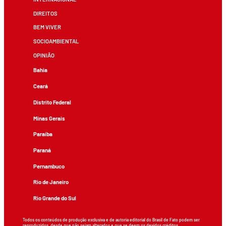
DIREITOS
BEM VIVER
SOCIOAMBIENTAL
OPINIÃO
Bahia
Ceará
Distrito Federal
Minas Gerais
Paraíba
Paraná
Pernambuco
Rio de Janeiro
Rio Grande do Sul
Todos os conteúdos de produção exclusiva e de autoria editorial do Brasil de Fato podem ser
reproduzidos, desde que não sejam alterados e que se deem os devidos créditos.