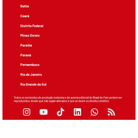
Bahia
Ceará
Distrito Federal
Minas Gerais
Paraíba
Paraná
Pernambuco
Rio de Janeiro
Rio Grande do Sul
Todos os conteúdos de produção exclusiva e de autoria editorial do Brasil de Fato podem ser
reproduzidos, desde que não sejam alterados e que se deem os devidos créditos.