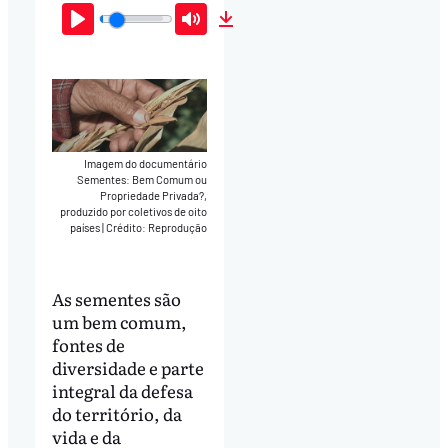
Play
Mute
Download
Imagem do documentário
Sementes: Bem Comum ou
Propriedade Privada?,
produzido por coletivos de oito
países
|
Crédito: Reprodução
As sementes são
um bem comum,
fontes de
diversidade e parte
integral da defesa
do território, da
vida e da