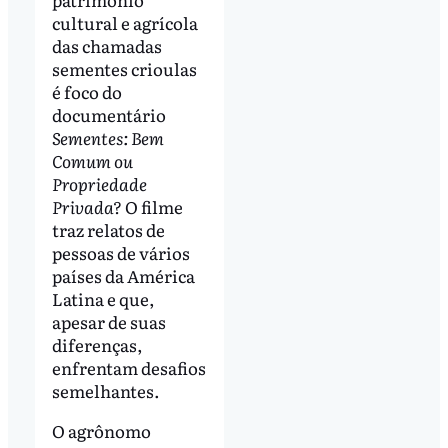
cultural e agrícola
das chamadas
sementes crioulas
é foco do
documentário
Sementes: Bem
Comum ou
Propriedade
Privada?
O filme
traz relatos de
pessoas de vários
países da América
Latina e que,
apesar de suas
diferenças,
enfrentam desafios
semelhantes.
O agrônomo