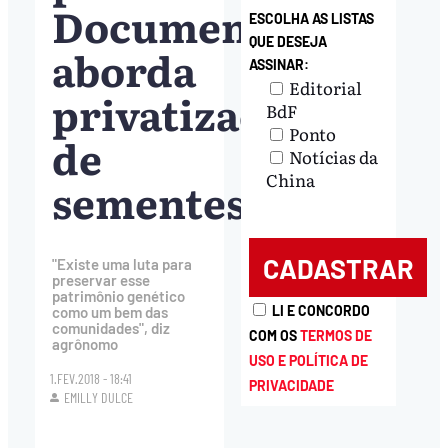
Documentário
ESCOLHA AS LISTAS
QUE DESEJA
aborda
ASSINAR:
Editorial
privatização
BdF
Ponto
de
Notícias da
China
sementes
"Existe uma luta para
preservar esse
patrimônio genético
LI E CONCORDO
como um bem das
comunidades", diz
COM OS
TERMOS DE
agrônomo
USO E POLÍTICA DE
1.FEV.2018 - 18:41
PRIVACIDADE
EMILLY DULCE