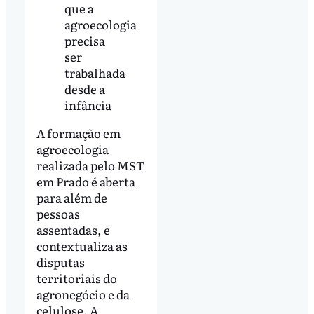
que a
agroecologia
precisa
ser
trabalhada
desde a
infância
A formação em
agroecologia
realizada pelo MST
em Prado é aberta
para além de
pessoas
assentadas, e
contextualiza as
disputas
territoriais do
agronegócio e da
celulose. A