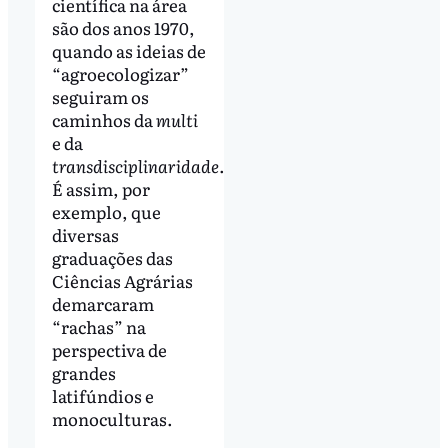
científica na área
são dos anos 1970,
quando as ideias de
“agroecologizar”
seguiram os
caminhos da
multi
e da
transdisciplinaridade
.
É assim, por
exemplo, que
diversas
graduações das
Ciências Agrárias
demarcaram
“rachas” na
perspectiva de
grandes
latifúndios e
monoculturas.