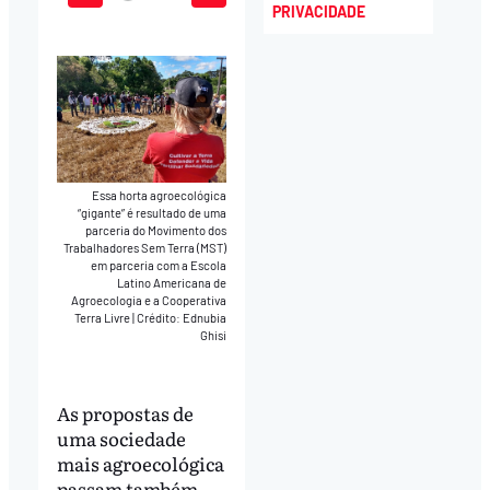
Play
Mute
Download
PRIVACIDADE
Essa horta agroecológica
“gigante” é resultado de uma
parceria do Movimento dos
Trabalhadores Sem Terra (MST)
em parceria com a Escola
Latino Americana de
Agroecologia e a Cooperativa
Terra Livre
|
Crédito: Ednubia
Ghisi
As propostas de
uma sociedade
mais agroecológica
passam também