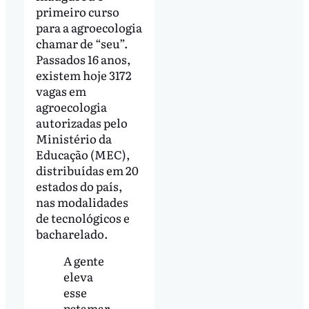
primeiro curso
para a agroecologia
chamar de “seu”.
Passados 16 anos,
existem hoje 3172
vagas em
agroecologia
autorizadas pelo
Ministério da
Educação (MEC),
distribuídas em 20
estados do país,
nas modalidades
de tecnológicos e
bacharelado.
A gente
eleva
esse
patamar