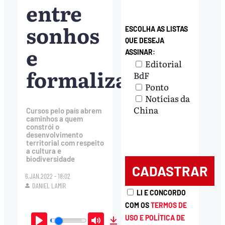
entre
sonhos
ESCOLHA AS LISTAS
QUE DESEJA
e
ASSINAR:
Editorial
formalizações
BdF
Ponto
Notícias da
China
Cursos pelo país abrem
caminhos a quem
constrói o
desenvolvimento
territorial com respeito
a cultura e
biodiversidade
6.JAN.2022 - 18:02
DANIEL LAMIR
LI E CONCORDO
COM OS
TERMOS DE
USO E POLÍTICA DE