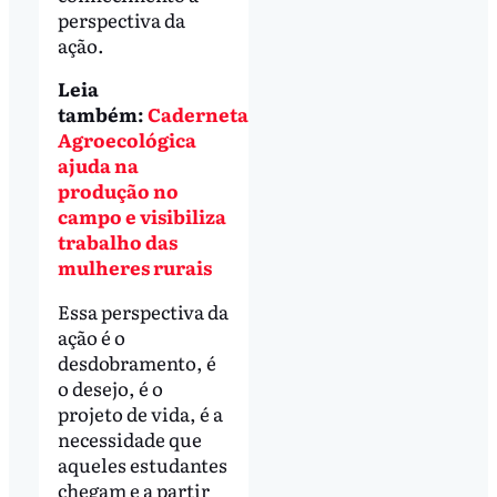
perspectiva da
ação.
Leia
também:
Caderneta
Agroecológica
ajuda na
produção no
campo e visibiliza
trabalho das
mulheres rurais
Essa perspectiva da
ação é o
desdobramento, é
o desejo, é o
projeto de vida, é a
necessidade que
aqueles estudantes
chegam e a partir