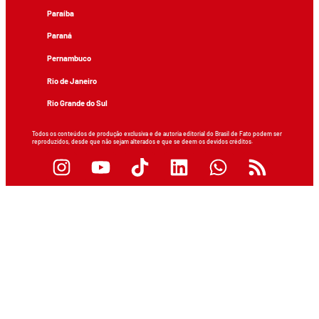
Paraíba
Paraná
Pernambuco
Rio de Janeiro
Rio Grande do Sul
Todos os conteúdos de produção exclusiva e de autoria editorial do Brasil de Fato podem ser
reproduzidos, desde que não sejam alterados e que se deem os devidos créditos.