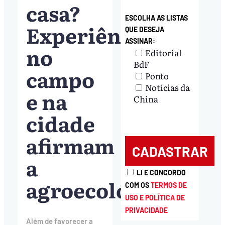
casa?
ESCOLHA AS LISTAS
Experiências
QUE DESEJA
ASSINAR:
no
Editorial
BdF
campo
Ponto
Notícias da
e na
China
cidade
afirmam
a
LI E CONCORDO
agroecologia
COM OS
TERMOS DE
USO E POLÍTICA DE
PRIVACIDADE
Além de favorecer a