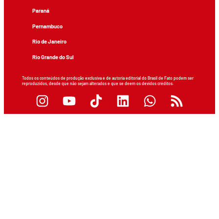
Paraná
Pernambuco
Rio de Janeiro
Rio Grande do Sul
Todos os conteúdos de produção exclusiva e de autoria editorial do Brasil de Fato podem ser
reproduzidos, desde que não sejam alterados e que se deem os devidos créditos.