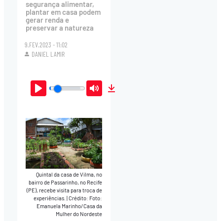
segurança alimentar,
plantar em casa podem
gerar renda e
preservar a natureza
9.FEV.2023 - 11:02
DANIEL LAMIR
Play
Mute
Download
Quintal da casa de Vilma, no
bairro de Passarinho, no Recife
(PE), recebe visita para troca de
experiências.
|
Crédito: Foto:
Emanuela Marinho/Casa da
Mulher do Nordeste