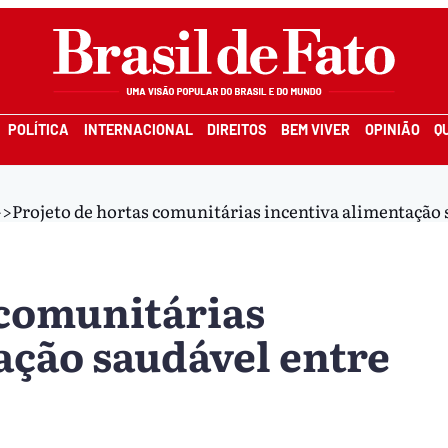
POLÍTICA
INTERNACIONAL
DIREITOS
BEM VIVER
OPINIÃO
Q
>>
Projeto de hortas comunitárias incentiva alimentação 
 comunitárias
ação saudável entre