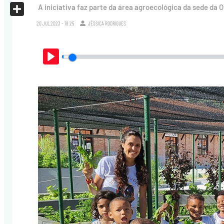
X
A iniciativa faz parte da área agroecológica da sede da 
Share
20.JUL.2023 - 18:25
JÉSSICA RODRIGUES
Play