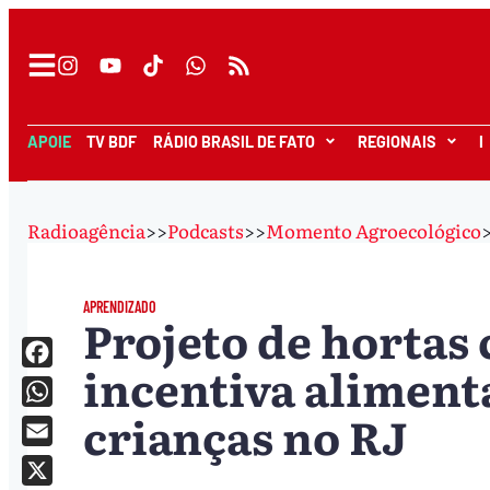
APOIE
TV BDF
RÁDIO BRASIL DE FATO
REGIONAIS
I
Radioagência
>>
Podcasts
>>
Momento Agroecológico
APRENDIZADO
Projeto de hortas
incentiva aliment
Facebook
crianças no RJ
WhatsApp
Email