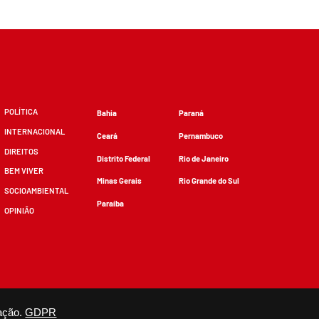
POLÍTICA
Bahia
Paraná
INTERNACIONAL
Ceará
Pernambuco
DIREITOS
Distrito Federal
Rio de Janeiro
BEM VIVER
Minas Gerais
Rio Grande do Sul
SOCIOAMBIENTAL
Paraíba
OPINIÃO
zidos, desde que não sejam alterados e que se deem os devidos créditos.
ação.
GDPR