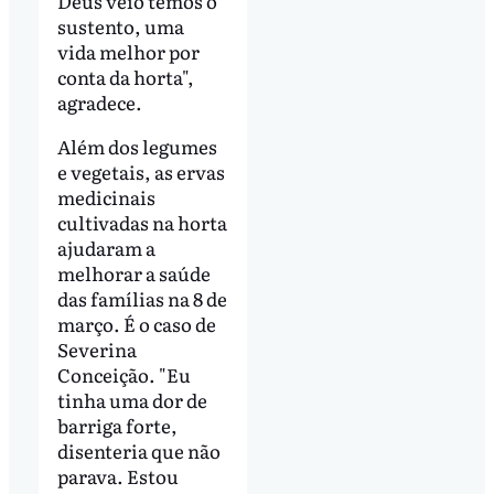
Deus veio temos o
sustento, uma
vida melhor por
conta da horta",
agradece.
Além dos legumes
e vegetais, as ervas
medicinais
cultivadas na horta
ajudaram a
melhorar a saúde
das famílias na 8 de
março. É o caso de
Severina
Conceição. "Eu
tinha uma dor de
barriga forte,
disenteria que não
parava. Estou