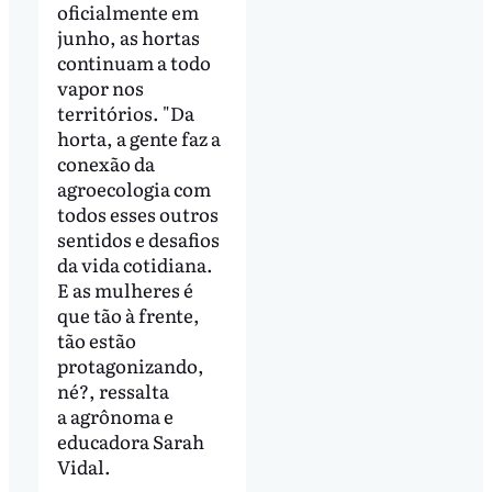
oficialmente em
junho, as hortas
continuam a todo
vapor nos
territórios. "Da
horta, a gente faz a
conexão da
agroecologia com
todos esses outros
sentidos e desafios
da vida cotidiana.
E as mulheres é
que tão à frente,
tão estão
protagonizando,
né?, ressalta
a agrônoma e
educadora Sarah
Vidal.