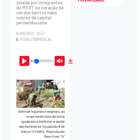
zelada por integrantes
do MTST no coração de
um dos bairros mais
nobres da capital
pernambucana
10.AGO.2023 - 15:57
PEDRO STROPASOLAS
Play
Mute
Download
Além de legumes e vegetais, as
ervas medicinais da horta
ajudaram a melhorar a saúde
das famílias na ‘Ocupação 8 de
março’
|
Crédito: Reprodução
'Bem Viver TV'