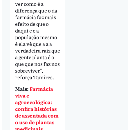
ver como é a
diferença que o da
farmácia faz mais
efeito de que o
daqui e e a
população mesmo
é ela vê que a a a
verdadeira raiz que
a gente planta é o
que que nos faz nos
sobreviver",
reforça Tamires.
Mais:
Farmácia
viva e
agroecológica:
confira histórias
de assentada com
o uso de plantas
medicinais