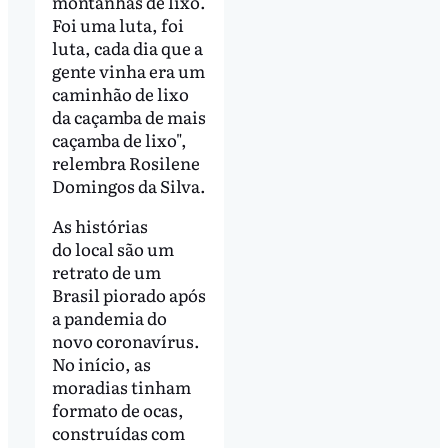
montanhas de lixo.
Foi uma luta, foi
luta, cada dia que a
gente vinha era um
caminhão de lixo
da caçamba de mais
caçamba de lixo",
relembra Rosilene
Domingos da Silva.
As histórias
do local são um
retrato de um
Brasil piorado após
a pandemia do
novo coronavírus.
No início, as
moradias tinham
formato de ocas,
construídas com