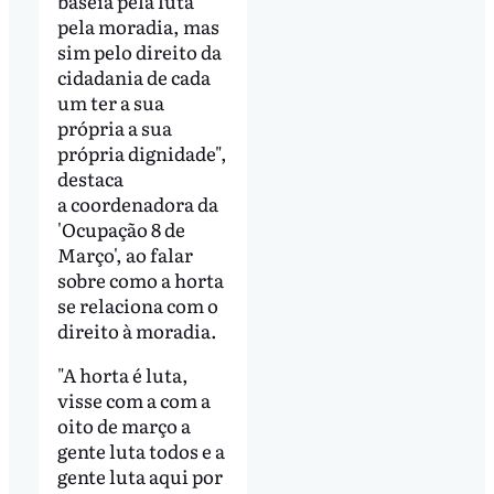
baseia pela luta
pela moradia, mas
sim pelo direito da
cidadania de cada
um ter a sua
própria a sua
própria dignidade",
destaca
a coordenadora da
'Ocupação 8 de
Março', ao falar
sobre como a horta
se relaciona com o
direito à moradia.
"A horta é luta,
visse com a com a
oito de março a
gente luta todos e a
gente luta aqui por