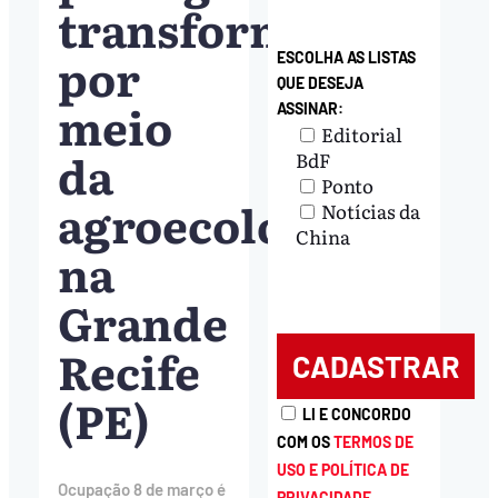
transformação
por
ESCOLHA AS LISTAS
QUE DESEJA
meio
ASSINAR:
Editorial
da
BdF
Ponto
agroecologia
Notícias da
China
na
Grande
Recife
(PE)
LI E CONCORDO
COM OS
TERMOS DE
USO E POLÍTICA DE
Ocupação 8 de março é
PRIVACIDADE