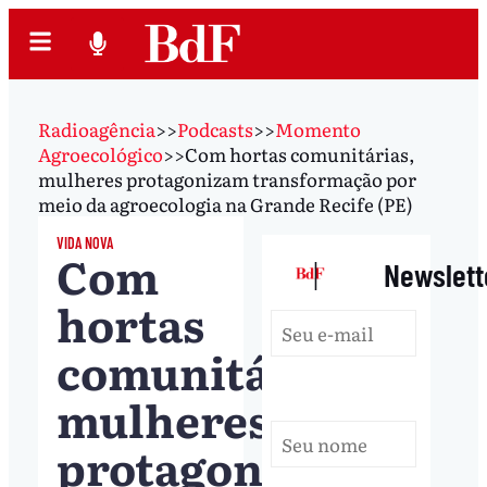
Radioagência
>>
Podcasts
>>
Momento
Agroecológico
>>
Com hortas comunitárias,
mulheres protagonizam transformação por
meio da agroecologia na Grande Recife (PE)
VIDA NOVA
Com
|
Newslett
hortas
comunitárias,
mulheres
protagonizam