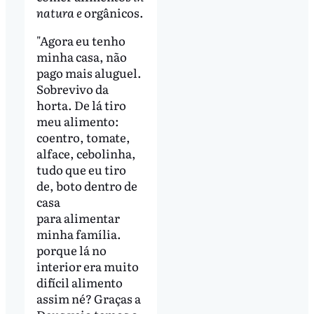
natura e
orgânicos.
"Agora eu tenho
minha casa, não
pago mais aluguel.
Sobrevivo da
horta. De lá tiro
meu alimento:
coentro, tomate,
alface, cebolinha,
tudo que eu tiro
de, boto dentro de
casa
para alimentar
minha família.
porque lá no
interior era muito
difícil alimento
assim né? Graças a