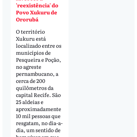
'reexistência' do
Povo Xukuru de
Ororubá
O território
Xukuru está
localizado entre os
municípios de
Pesqueira e Poção,
no agreste
pernambucano, a
cerca de 200
quilômetros da
capital Recife. São
25 aldeias e
aproximadamente
10 mil pessoas que
resgatam, no dia-a-
dia, um sentido de
bem viver em que