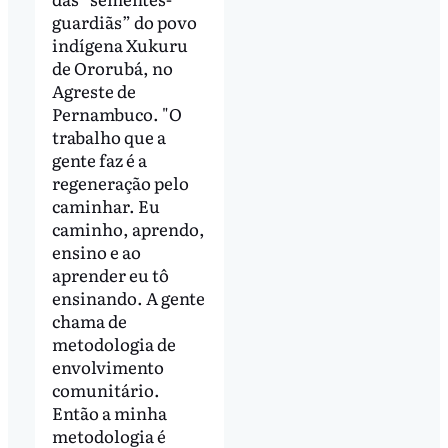
guardiãs” do povo
indígena Xukuru
de Ororubá, no
Agreste de
Pernambuco. "O
trabalho que a
gente faz é a
regeneração pelo
caminhar. Eu
caminho, aprendo,
ensino e ao
aprender eu tô
ensinando. A gente
chama de
metodologia de
envolvimento
comunitário.
Então a minha
metodologia é