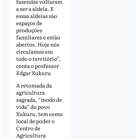
fazendas voltaram
a ser a aldeia. E
essas aldeias são
espaços de
produções
familiares e estão
abertos. Hoje nós
circulamos em
todo o território”,
conta o professor
Edgar Xukuru
A retomada da
agricultura
sagrada, “modo de
vida” do povo
Xukuru, tem como
local de poder o
Centro de
Agricultura