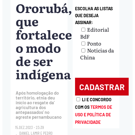
Ororubá,
ESCOLHA AS LISTAS
que
QUE DESEJA
ASSINAR:
fortalece
Editorial
BdF
o modo
Ponto
Notícias da
de ser
China
indígena
Após homologação do
território, etnia deu
LI E CONCORDO
início ao resgate da'
COM OS
TERMOS DE
agricultura dos
antepassados' no
USO E POLÍTICA DE
agreste pernambucano
PRIVACIDADE
15.DEZ.2023 - 23:39
DANIEL LAMIR
E
PEDRO