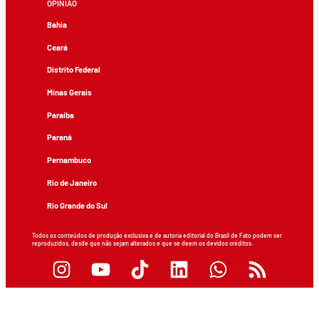
OPINIÃO
Bahia
Ceará
Distrito Federal
Minas Gerais
Paraíba
Paraná
Pernambuco
Rio de Janeiro
Rio Grande do Sul
Todos os conteúdos de produção exclusiva e de autoria editorial do Brasil de Fato podem ser
reproduzidos, desde que não sejam alterados e que se deem os devidos créditos.