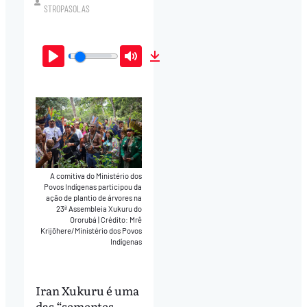
STROPASOLAS
Play
Mute
Download
A comitiva do Ministério dos
Povos Indígenas participou da
ação de plantio de árvores na
23ª Assembleia Xukuru do
Ororubá
|
Crédito: Mrê
Krijõhere/Ministério dos Povos
Indígenas
Iran Xukuru é uma
das “sementes-