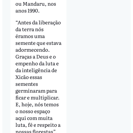
ou Mandaru, nos
anos 1990.
“Antes da liberação
da terra nós
éramos uma
semente que estava
adormecendo.
Graças a Deus e o
empenho da luta e
da inteligência de
Xicão essas
sementes
germinaram para
ficar e multiplicar.
E, hoje, nós temos
o nosso espaço
aqui com muita
luta, fé e respeito a
nossas florestas”.