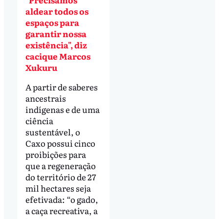
aldear todos os
espaços para
garantir nossa
existência", diz
cacique Marcos
Xukuru
A partir de saberes
ancestrais
indígenas e de uma
ciência
sustentável, o
Caxo possui cinco
proibições para
que a regeneração
do território de 27
mil hectares seja
efetivada: “o gado,
a caça recreativa, a