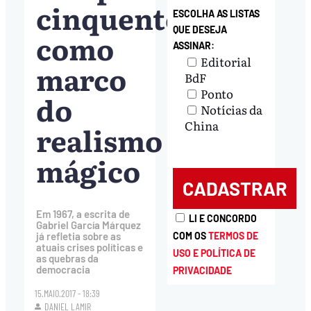
cinquentenário
ESCOLHA AS LISTAS
QUE DESEJA
como
ASSINAR:
Editorial
marco
BdF
Ponto
do
Notícias da
China
realismo
mágico
Em 1967, a escrita de
LI E CONCORDO
Gabriel García Márquez
COM OS
TERMOS DE
já refletia sobre as
atuais crises políticas e
USO E POLÍTICA DE
as quebras da
democracia
PRIVACIDADE
15.MAIO.2017 - 18:39
DANIEL LAMIR