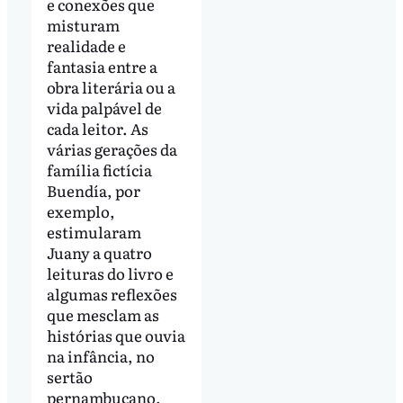
e conexões que
misturam
realidade e
fantasia entre a
obra literária ou a
vida palpável de
cada leitor. As
várias gerações da
família fictícia
Buendía, por
exemplo,
estimularam
Juany a quatro
leituras do livro e
algumas reflexões
que mesclam as
histórias que ouvia
na infância, no
sertão
pernambucano,