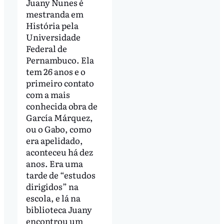
Juany Nunes é
mestranda em
História pela
Universidade
Federal de
Pernambuco. Ela
tem 26 anos e o
primeiro contato
com a mais
conhecida obra de
García Márquez,
ou o Gabo, como
era apelidado,
aconteceu há dez
anos. Era uma
tarde de “estudos
dirigidos” na
escola, e lá na
biblioteca Juany
encontrou um