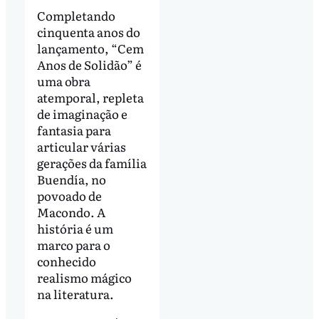
Completando
cinquenta anos do
lançamento, “Cem
Anos de Solidão” é
uma obra
atemporal, repleta
de imaginação e
fantasia para
articular várias
gerações da família
Buendía, no
povoado de
Macondo. A
história é um
marco para o
conhecido
realismo mágico
na literatura.