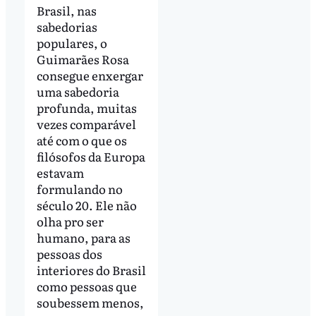
Brasil, nas
sabedorias
populares, o
Guimarães Rosa
consegue enxergar
uma sabedoria
profunda, muitas
vezes comparável
até com o que os
filósofos da Europa
estavam
formulando no
século 20. Ele não
olha pro ser
humano, para as
pessoas dos
interiores do Brasil
como pessoas que
soubessem menos,