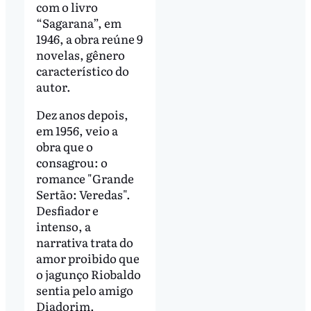
com o livro
“Sagarana”, em
1946, a obra reúne 9
novelas, gênero
característico do
autor.
Dez anos depois,
em 1956, veio a
obra que o
consagrou: o
romance "Grande
Sertão: Veredas".
Desfiador e
intenso, a
narrativa trata do
amor proibido que
o jagunço Riobaldo
sentia pelo amigo
Diadorim.