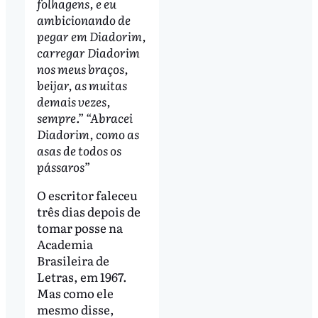
folhagens, e eu
ambicionando de
pegar em Diadorim,
carregar Diadorim
nos meus braços,
beijar, as muitas
demais vezes,
sempre.” “Abracei
Diadorim, como as
asas de todos os
pássaros”
O escritor faleceu
três dias depois de
tomar posse na
Academia
Brasileira de
Letras, em 1967.
Mas como ele
mesmo disse,