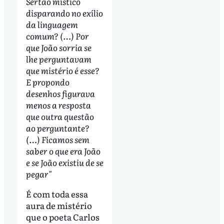
Sertão místico
disparando no exílio
da linguagem
comum? (…) Por
que João sorria se
lhe perguntavam
que mistério é esse?
E propondo
desenhos figurava
menos a resposta
que outra questão
ao perguntante?
(…) Ficamos sem
saber o que era João
e se João existiu de se
pegar"
É com toda essa
aura de mistério
que o poeta Carlos