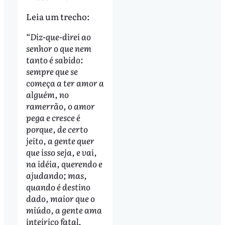
Leia um trecho:
“Diz-que-direi ao
senhor o que nem
tanto é sabido:
sempre que se
começa a ter amor a
alguém, no
ramerrão, o amor
pega e cresce é
porque, de certo
jeito, a gente quer
que isso seja, e vai,
na idéia, querendo e
ajudando; mas,
quando é destino
dado, maior que o
miúdo, a gente ama
inteiriço fatal,