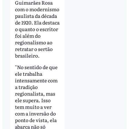
Guimarães Rosa
com o modernismo
paulista da década
de 1920. Ela destaca
o quanto o escritor
foi além do
regionalismo ao
retratar o sertão
brasileiro.
"No sentido de que
ele trabalha
intensamente com
a tradição
regionalista, mas
ele supera. Isso
tem muito a ver
com a inversão do
ponto de vista, ela
abarca não só