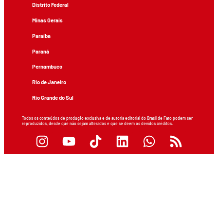
Distrito Federal
Minas Gerais
Paraíba
Paraná
Pernambuco
Rio de Janeiro
Rio Grande do Sul
Todos os conteúdos de produção exclusiva e de autoria editorial do Brasil de Fato podem ser
reproduzidos, desde que não sejam alterados e que se deem os devidos créditos.