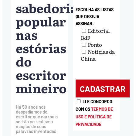
sabedoria
ESCOLHA AS LISTAS
popular
QUE DESEJA
ASSINAR:
nas
Editorial
BdF
estórias
Ponto
Notícias da
do
China
escritor
mineiro
LI E CONCORDO
Há 50 anos nos
COM OS
TERMOS DE
despedíamos do
escritor que narrou o
USO E POLÍTICA DE
sertão no realismo
PRIVACIDADE
mágico de suas
palavras inventadas