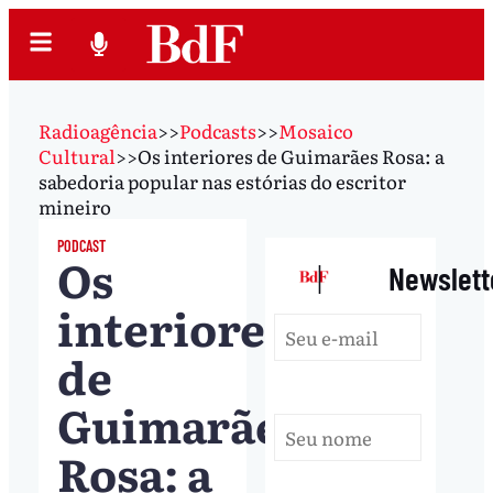
Radioagência
>>
Podcasts
>>
Mosaico
Cultural
>>
Os interiores de Guimarães Rosa: a
sabedoria popular nas estórias do escritor
mineiro
PODCAST
Os
|
Newslett
interiores
de
Guimarães
Rosa: a