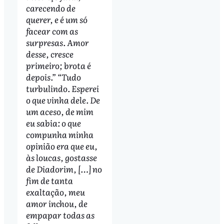
carecendo de
querer, e é um só
facear com as
surpresas. Amor
desse, cresce
primeiro; brota é
depois.” “Tudo
turbulindo. Esperei
o que vinha dele. De
um aceso, de mim
eu sabia: o que
compunha minha
opinião era que eu,
às loucas, gostasse
de Diadorim, […] no
fim de tanta
exaltação, meu
amor inchou, de
empapar todas as