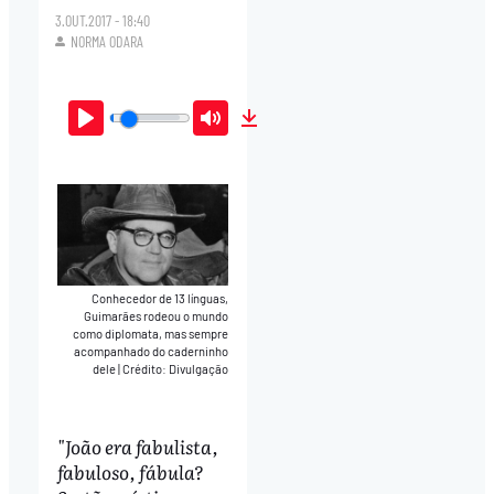
3.OUT.2017 - 18:40
NORMA ODARA
Play
Mute
Download
Conhecedor de 13 línguas,
Guimarães rodeou o mundo
como diplomata, mas sempre
acompanhado do caderninho
dele
|
Crédito: Divulgação
"João era fabulista,
fabuloso, fábula?