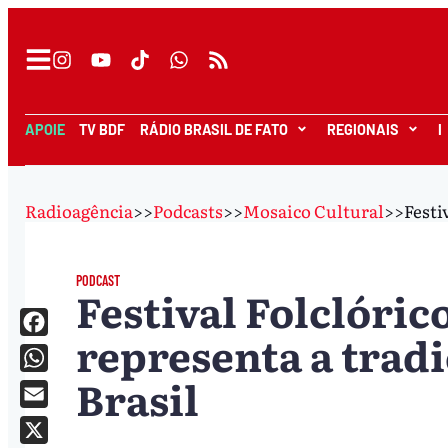
APOIE
TV BDF
RÁDIO BRASIL DE FATO
REGIONAIS
I
Radioagência
>>
Podcasts
>>
Mosaico Cultural
>>
Festi
PODCAST
Festival Folclóric
representa a trad
Facebook
Brasil
WhatsApp
Email