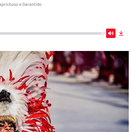
Caprichoso e Garantido
Mute
Dow