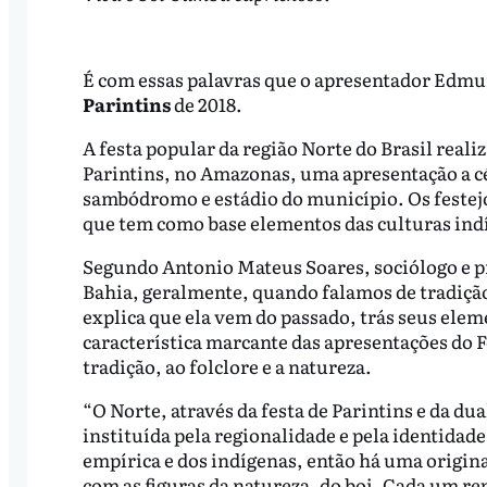
É com essas palavras que o apresentador Edmu
Parintins
de 2018.
A festa popular da região Norte do Brasil real
Parintins, no Amazonas, uma apresentação a 
sambódromo e estádio do município. Os festejo
que tem como base elementos das culturas indí
Segundo
Antonio Mateus Soares, sociólogo e p
Bahia, geralmente, quando falamos de tradição
explica que ela vem do passado, trás seus ele
característica marcante das apresentações do F
tradição, ao folclore e a natureza.
“O Norte, através da festa de Parintins e da du
instituída pela regionalidade e pela identidad
empírica e dos indígenas, então há uma origina
com as figuras da natureza, do boi. Cada um r