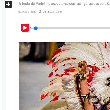
X
A festa de Parintins associa-se com as figuras dos bois 
Share
14.JUN.2019 - 18:49
GABRIELLA MESQUITA
Play