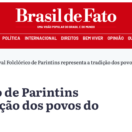
POLÍTICA
INTERNACIONAL
DIREITOS
BEM VIVER
OPINIÃO
Q
val Folclórico de Parintins representa a tradição dos povo
o de Parintins
ição dos povos do