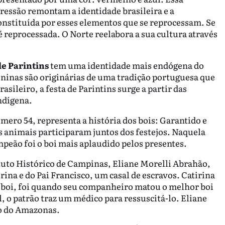
pressão remontam a identidade brasileira e a
constituída por esses elementos que se reprocessam. Se
é reprocessada. O Norte reelabora a sua cultura através
de Parintins
tem uma identidade mais endógena do
juninas são originárias de uma tradição portuguesa que
sileiro, a festa de Parintins surge a partir das
indígena.
úmero 54, representa a história dos bois: Garantido e
s animais participaram juntos dos festejos. Naquela
ampeão foi o boi mais aplaudido pelos presentes.
tuto Histórico de Campinas, Eliane Morelli Abrahão,
rina e do Pai Francisco, um casal de escravos. Catirina
m boi, foi quando seu companheiro matou o melhor boi
l, o patrão traz um médico para ressuscitá-lo. Eliane
do do Amazonas.