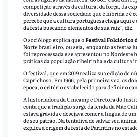
competição através da cultura, da força, da ex
diversidade dessa sociedade que é híbrida e é 
percebe que a cultura portuguesa chega aqui e 
da festa buscando elementos de sua raiz”, diz.
O sociólogo explica que o
Festival Folclórico 
Norte brasileiro, ou seja, enquanto as festas 
foi reprocessada e se apresentou no Nordeste bra
práticas da população ribeirinha e da cultura 
O festival, que em 2019 realiza sua edição de n
Caprichoso. Em 1966, pela primeira vez, os doi
época, o critério estabelecido para definir o c
A
historiadora da Unicamp e Diretora do Insti
conta que a tradição surge da lenda da Mãe Cati
estava grávida e desejava comer a língua de u
de seu patrão. Na tentativa de salvar seu anima
explica a origem da festa de Parintins no esta